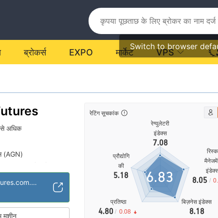
Switch to browser defa
य
ब्रोकर्स
EXPO
मार्केट
VPS
Futures
रेटिंग सूचकांक
रेग्युलेटरी
से अधिक
इंडेक्स
7.08
रिस्
सेंस (AGN)
प्रौद्योगि
मैनेजमे
मध्यम संभावित विस्तार
की
|
इंडेक्
6.83
5.18
8.05
/
0
https://www.eafutures.com.hk/html/en/index.html
प्रतिष्ठा
बिज़नेस इंडेक्स
4.80
8.18
/
0.08
म मशीन