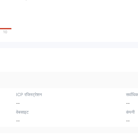
10
ICP रजिस्ट्रेशन
सर्वाधिक
--
--
वेबसाइट
कंपनी
--
--