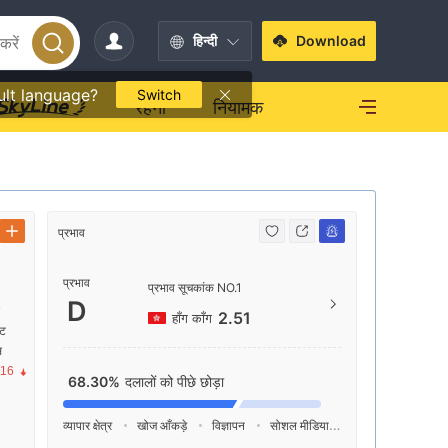
हिन्दी
Download
ult language?
Switch
रहना
नियामक
प्रभाव
संपर्क
प्रभाव
+852
प्रभाव सूचकांक NO.1
D
क
https
2.51
हाँग काँग
ंट
n/ind
स
9/F., 
.16
68.30%
दलालों को पीछे छोड़ा
0 Des 
व्यापार क्षेत्र
खोज आँकड़े
विज्ञापन
सोशल मीडिया इंडेक्स