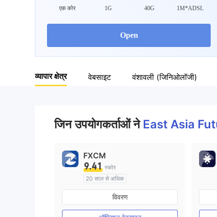
एक कोर
1G
40G
1M*ADSL
Open
व्यापार क्षेत्र
वेबसाइट
वंशावली (जिनिओलॉजी)
जिन उपयोगकर्ताओं ने
East Asia Fu
FXCM
9.41
स्कोर
20 साल से अधिक
ऑस्ट्रेलिया विनियमन
विवरण
मार्केट मेकिंग (एमएम)
मुख्य-लेबल MT4