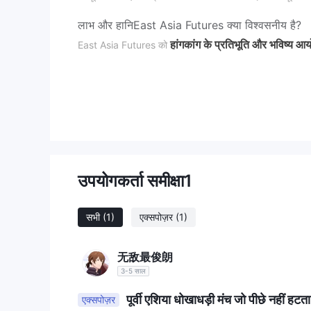
लाभ और हानि
East Asia Futures क्या विश्वसनीय है?
हांगकांग के प्रतिभूति और भविष्य आ
East Asia Futures को
है और हांगकांग के नियामक निगरानी के तहत संचालित होता है। इसका
ग्राहकों के लिए एक सुरक्षित ट्रेडिंग वातावरण सुनिश्चित करने की प्रतिष
सुरक्षा उपाय
इसके अलावा, यह
भी प्रदान करता है जिसमें दो-कारक प
East Asia Futures पर मैं क्या ट्रेड कर सकता हूँ?
East Asia Futures में हैंग सेंग इंडेक्स फ्यूचर्स और विकल्प अनुबंध, 
फ्यूचर्स और विकल्प
जैसे
में ट्रेडिंग प्रदान की जाती है।
उपयोगकर्ता समीक्षा
1
खाता प्रकार
: व्यक्ति
East Asia Futures दो प्रकार के खाते प्रदान करता है
सभी
(1)
एक्सपोज़र
(1)
है।
无敌最俊朗
व्यक्तिगत खाता
3-5 साल
दस्तावेज़ साइन और सबमिट करें:
-आय का प्रमाण (जैसे कर मांग पत्र, वेतन प्रमाण) या नकदी संपत्
पूर्वी एशिया धोखाधड़ी मंच जो पीछे नहीं हटता
एक्सपोज़र