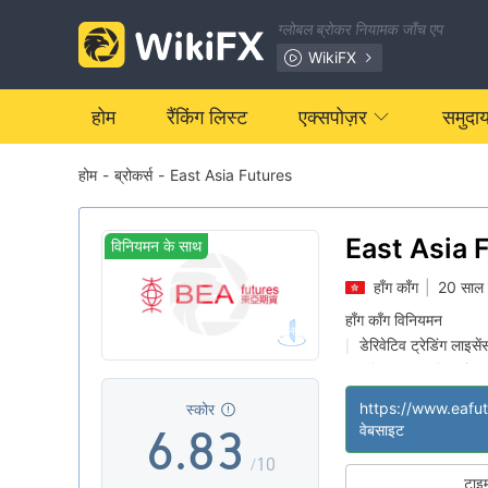
1
ग्लोबल ब्रोकर नियामक जाँच एप
0
2
WikiFX
1
3
होम
रैंकिंग लिस्ट
एक्सपोज़र
समुदा
होम
-
ब्रोकर्स
-
East Asia Futures
2
4
3
5
0
East Asia 
विनियमन के साथ
हाँग काँग
|
20 साल 
4
6
1
हाँग काँग विनियमन
डेरिवेटिव ट्रेडिंग लाइ
|
5
7
2
संदिग्ध व्यावसायिक क्षेत्र
|
स्कोर
6
.
8
3
वेबसाइट
/10
टाइ