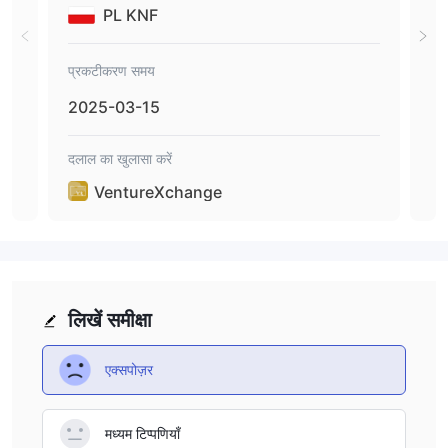
PL KNF
प्रकटीकरण समय
प्रक
2025-03-15
20
दलाल का खुलासा करें
दलाल 
VentureXchange
लिखें समीक्षा
एक्सपोज़र
मध्यम टिप्पणियाँ