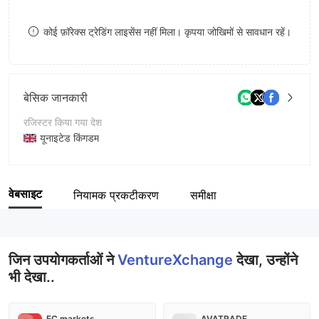
8
कोई फ़ॉरेक्स ट्रेडिंग लाइसेंस नहीं मिला। कृपया जोखिमों से सावधान रहें।
9
बेसिक जानकारी
रजिस्टर किया गया देश
यूनाइटेड किंगडम
संचालन अवधि
2-5 साल
वेबसाइट
नियामक प्रकटीकरण
समीक्षा
कंपनी का नाम
PIX POINT CONSULTING LTD
जिन उपयोगकर्ताओं ने
VentureXchange
देखा, उन्होंने
भी देखा..
EC markets
AVATRADE