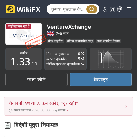
0
0
VentureXchange
कोई लाइसेंस नहीं हैं
1
1
2-5 साल
योग्य लाइसेंस
संदिग्ध व्यावसायिक क्षेत्र
उच्च संभावित विस्तार
0
2
2
स्कोर
नियामक सूचकांक
0.99
1
.
3
3
व्यापार सूचकांक
5.67
/10
जोखिम प्रबंधन सूचकांक
0.62
2
4
4
खाता खोलें
वेबसाइट
3
5
5
4
6
6
चेतावनी: WikiFX कम स्कोर, "दूर रहो!"
5
7
7
पिछला डिटेक्शन 2026-08-06
जोखिम
2
6
8
8
विदेशी मुद्रा नियामक
7
9
9