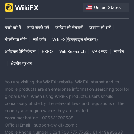
United States
हमारे बारे में
|
हमसे संपर्क करें
|
जोखिम की चेतावनी
|
उपयोग की शर्तें
|
गोपनीयता नीति
|
सर्च कॉल
|
WikiFX(एंटरप्राइज़ संस्करण)
|
ऑफिशल वेरिफिकेशन
|
EXPO
|
WikiResearch
|
VPS मदद
|
सहयोग
|
क्षेत्रीय प्रभाग
You are visiting the WikiFX website. WikiFX Internet and its
mobile products are an enterprise information searching tool for
global users. When using WikiFX products, users should
consciously abide by the relevant laws and regulations of the
country and region where they are located.
consumer hotline：006531290538
Official Email：support@wikifx.com；
Mobile Phone Number：234 706 777 7762；61 449895363