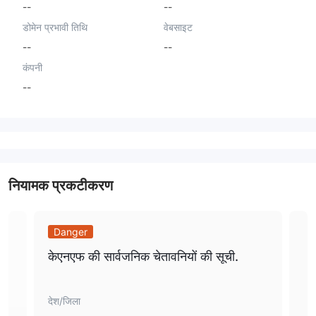
--
--
डोमेन प्रभावी तिथि
वेबसाइट
--
--
कंपनी
--
नियामक प्रकटीकरण
Danger
Da
केएनएफ की सार्वजनिक चेतावनियों की सूची.
केएन
देश/जिला
देश/