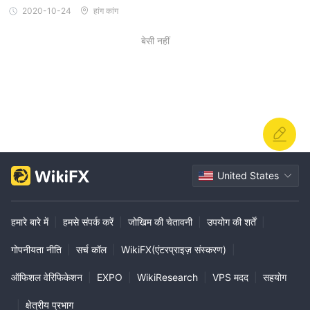
2020-10-24
हांग कांग
बेसी नहीं
United States
हमारे बारे में
|
हमसे संपर्क करें
|
जोखिम की चेतावनी
|
उपयोग की शर्तें
|
गोपनीयता नीति
|
सर्च कॉल
|
WikiFX(एंटरप्राइज़ संस्करण)
|
ऑफिशल वेरिफिकेशन
|
EXPO
|
WikiResearch
|
VPS मदद
|
सहयोग
|
क्षेत्रीय प्रभाग