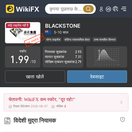
4
4
5
5
6
6
BLACKSTONE
कोई लाइसेंस नहीं हैं
7
7
5-10 साल
योग्य लाइसेंस
संदिग्ध व्यावसायिक क्षेत्र
उच्च संभावित विस्तार
0
8
8
स्कोर
नियामक सूचकांक
2.93
1
.
9
9
व्यापार सूचकांक
7.31
/10
जोखिम प्रबंधन सूचकांक
2.79
2
खाता खोलें
वेबसाइट
3
4
चेतावनी: WikiFX कम स्कोर, "दूर रहो!"
5
पिछला डिटेक्शन 2026-08-07
जोखिम
2
6
विदेशी मुद्रा नियामक
7