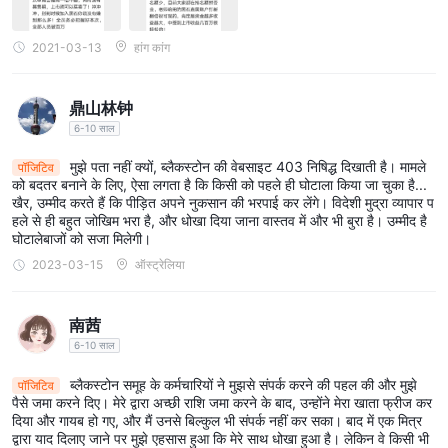
जोखिमों का सम्पूर्ण मूल्यांकन करना चाहिए।
खाता खोलने का तरीका?
2021-03-13
हांग कांग
एक खाता खोलने के लिए BLACKSTONE के साथ, एक वित्तीय सेवा प्रदाता जिसकी
निगरानी की स्थिति संदिग्ध है, आप आमतौर पर निम्नलिखित कदमों का पालन करेंगे।
鼎山林钟
हालांकि, कृपया आगे बढ़ने से पहले सतर्कता बरतें और व्यापक जांच-पड़ताल करें:
6-10 साल
खाता पंजीकरण: BLACKSTONE की वेबसाइट पर जाकर खाता पंजीकरण प्रक्रिया
मुझे पता नहीं क्यों, ब्लैकस्टोन की वेबसाइट 403 निषिद्ध दिखाती है। मामले
पॉजिटिव
पूरी करके शुरू करें। यह आमतौर पर आपके नाम, पता, संपर्क जानकारी और संभवतः
को बदतर बनाने के लिए, ऐसा लगता है कि किसी को पहले ही घोटाला किया जा चुका है...
कुछ वित्तीय पृष्ठभूमि जैसी व्यक्तिगत विवरणों के एक फॉर्म भरने के माध्यम से होता है।
खैर, उम्मीद करते हैं कि पीड़ित अपने नुकसान की भरपाई कर लेंगे। विदेशी मुद्रा व्यापार प
हले से ही बहुत जोखिम भरा है, और धोखा दिया जाना वास्तव में और भी बुरा है। उम्मीद है
केवाईसी दस्तावेज़ सबमिट करें: आपको पहचान सत्यापन के लिए ज्ञात अपने ग्राहक
घोटालेबाजों को सजा मिलेगी।
(केवाईसी) दस्तावेज़ प्रदान करने की आवश्यकता होगी। यह चरण वित्तीय सेवाओं में
2023-03-15
ऑस्ट्रेलिया
मानक है और आमतौर पर सरकारी जारी आईडी, निवास का प्रमाण (उपयोगिता बिल की
तरह), और संभवतः अतिरिक्त वित्तीय दस्तावेज़ की प्रतियां जमा करने की आवश्यकता
南茜
होती है।
6-10 साल
अपने खाते में फंड जमा करें: जब आपका खाता सेट अप और सत्यापित हो जाए, तो
न्यूनतम आवश्यक जमा के साथ इसे फंड करें, जो इस मामले में $500 है। फंडिंग विधियाँ
ब्लैकस्टोन समूह के कर्मचारियों ने मुझसे संपर्क करने की पहल की और मुझे
पॉजिटिव
आमतौर पर बैंक ट्रांसफर, क्रेडिट/डेबिट कार्ड और तृतीय-पक्ष भुगतान विकल्पों को
पैसे जमा करने दिए। मेरे द्वारा अच्छी राशि जमा करने के बाद, उन्होंने मेरा खाता फ्रीज कर
दिया और गायब हो गए, और मैं उनसे बिल्कुल भी संपर्क नहीं कर सका। बाद में एक मित्र
शामिल करती हैं। इन लेनदेनों से संबंधित किसी भी शुल्क या नियम को समझें।
द्वारा याद दिलाए जाने पर मुझे एहसास हुआ कि मेरे साथ धोखा हुआ है। लेकिन वे किसी भी