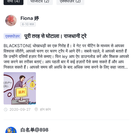
सभी
(4)
पॉजिटिव
(2)
एक्सपोज़र
(2)
संदिग्ध नियामकीय स्थिति: वित्तीय सेवा प्रदाता रजिस्टर में "संदिग्ध क्लोन" के रूप में दर्ज
किया गया है, जिससे इसकी वैधता और सुरक्षा पर गंभीर संदेह होता है।
पारदर्शिता की कमी: कंपनी के संचालन और पृष्ठभूमि के बारे में सीमित जानकारी, विशेष
Fiona 婷
6-10 साल
रूप से नियामकीय अनुपालन के संबंध में।
धोखाधड़ी का संभावित जोखिम: संदेहास्पद क्लोन के रूप में होने की स्थिति धोखाधड़ी
पूरी तरह से घोटाला। राजधानी ट्रे
एक्सपोज़र
गतिविधियों या धोखाधड़ी के उदाहरणों के उच्च जोखिम की सुझाव देती है।
BLACKSTONE धोखाधड़ी का एक गिरोह है। वे नेट पर चैटिंग के माध्यम से आपका
सीमित खाता प्रकार: केवल व्यक्तिगत खातों की पेशकश अधिक विविध या उन्नत
विश्वास जीतेंगे, आपको चरण दर चरण ट्रैप में आने देंगे। सबसे पहले, वे आपको बताते हैं
व्यापारिक आवश्यकताओं के लिए विकल्पों की सीमा लगा सकती है।
कि उन्होंने दसियों हज़ार पैसे कमाए। फिर ley आप ऐप डाउनलोड करें और शिक्षक आपको
जमा करने का तरीका बताएं। आप पहली बार में कई हज़ारों पैसे कमा सकते हैं और आप
अस्पष्ट ग्राहक सहायता विवरण: यद्यपि एक ईमेल प्रदान किया गया है, लेकिन संपूर्ण
निकाल सकते हैं। आपको समय की अवधि के बाद अधिक जमा करने के लिए कहा जाता
ग्राहक सहायता विवरण की कमी संवेदनशील संचार और सहायता को बाधित कर सकती
है। यदि आपके पास पर्याप्त पैसा नहीं है, तो वे आपको इसका आधा जमा करने में मदद करेंगे
है।
और आप आधा जमा करेंगे। इस समय, आपको लाभ भी हो सकता है। अंत में, आप वापस
लेना चाहते हैं, आप नहीं कर सकते। वे आपको बताते हैं कि आपको मनी लॉन्ड्रिंग का संदेह
बाजार के उपकरण
है। आपको जमा राशि का आधा भुगतान करना चाहिए जो अन्य पार्टी आपको उधार देती है।
जमा करने के बाद, दूसरे पक्ष का कहना है कि उन्हें पैसा मिला है। लेकिन फिर भी आपको
Blackstone ट्रेडिंग के लिए विभिन्न बाजार उपकरण प्रदान करता है, जिनमें शामिल
पैसे नहीं मिलेंगे। आपको 35% मार्जिन का भुगतान करने की आवश्यकता है। अपना पैसा
स्वाइप करें और आपको दिवालिया बना दें। कुल घोटाला। BLACKSTONE अधिक
हैं:
लोगों को ठगी से बचाने के लिए ब्लैकलिस्ट किया जाना चाहिए।
2020-09-27
हांग कांग
विदेशी मुद्रा: वे विदेशी मुद्रा बाजार तक पहुंच प्रदान करते हैं, जिसके माध्यम से ट्रेडर
मुख्य, छोटे और अनोखे मुद्रा जोड़ियों के बीच मुद्रा व्यापार में लग सकते हैं।
वाणिज्यिक वस्तुएं: इसमें विभिन्न वाणिज्यिक वस्तुएं शामिल हैं, जो पेट्रोलियम जैसे ऊर्जा
白名单@898