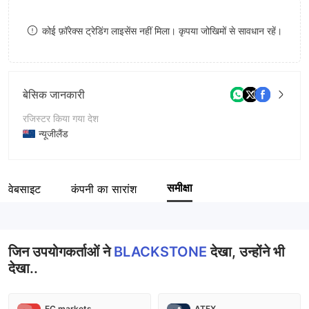
8
कोई फ़ॉरेक्स ट्रेडिंग लाइसेंस नहीं मिला। कृपया जोखिमों से सावधान रहें।
9
बेसिक जानकारी
रजिस्टर किया गया देश
न्यूजीलैंड
संचालन अवधि
5-10 साल
समीक्षा
वेबसाइट
कंपनी का सारांश
कंपनी का नाम
BLACKSTONE CAPITAL LIMITED
जिन उपयोगकर्ताओं ने
BLACKSTONE
देखा, उन्होंने भी
देखा..
EC markets
ATFX