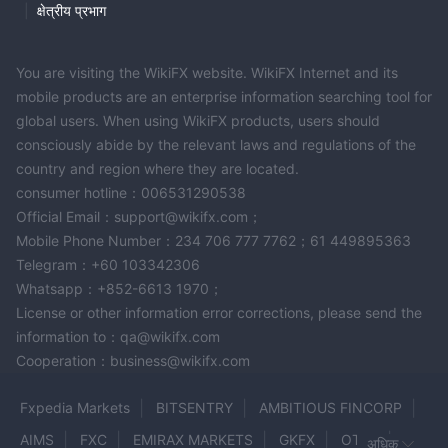
संदिग्ध स्थिति है।
|
क्षेत्रीय प्रभाग
ट्रेडिंग प्लेटफ़ॉर्म
BLACKSTONE ट्रेडिंग के लिए मेटाट्रेडर 4 (MT4) प्लेटफ़ॉर्म प्रदान करता है, जो
You are visiting the WikiFX website. WikiFX Internet and its
ऑनलाइन ट्रेडर्स के बीच एक लोकप्रिय चुनाव है क्योंकि इसका उपयोगकर्ता-मित्री
mobile products are an enterprise information searching tool for
global users. When using WikiFX products, users should
इंटरफ़ेस, उन्नत चार्टिंग उपकरण और एक्सपर्ट एडवाइज़र्स (EAs) के माध्यम से
consciously abide by the relevant laws and regulations of the
स्वचालित ट्रेडिंग के समर्थन के कारण लोकप्रिय है।
country and region where they are located.
MT4 प्रसिद्ध है अपने customization विकल्पों के लिए, जो व्यापारियों को विभिन्न
consumer hotline：006531290538
तकनीकी संकेतक और ग्राफिकल उपकरणों के साथ अपने व्यापार अनुभव को अनुकूलित
Official Email：support@wikifx.com；
करने की अनुमति देता है। इसके अलावा, यह एन्क्रिप्टेड डेटा प्रसारण सहित मजबूत
Mobile Phone Number：234 706 777 7762；61 449895363
सुरक्षा सुविधाएं प्रदान करता है, और यात्रा के दौरान उपयोग के लिए मोबाइल व्यापार
Telegram：+60 103342306
क्षमताएं भी प्रदान करता है।
Whatsapp：+852-6613 1970；
जबकि MT4 की बहुमुखी और वैश्विक पहुंच ने इसे विदेशी मुद्रा, कमोडिटीज़ और
License or other information error corrections, please send the
सूचकांकों के लिए ट्रेडिंग करने के लिए एक पसंदीदा विकल्प बना दिया है, परंतु संभावित
information to：qa@wikifx.com
ग्राहकों को BLACKSTONE की संदिग्ध नियामक स्थिति के कारण सतर्क रहना
Cooperation：business@wikifx.com
चाहिए।
Fxpedia Markets
BITSENTRY
AMBITIOUS FINCORP
जमा और निकासी
AIMS
FXC
EMIRAX MARKETS
GKFX
OTFX
BLACKSTONE कई तरीकों के माध्यम से जमा और निकासी के लिए पेश करता है,
अधिक