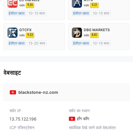
9.24
9.21
स्कोर
स्कोर
ईसीएन खाता
10-15 साल
ईसीएन खाता
10-15 साल
ऑस्ट्रेलिया विनियमन
ऑस्ट्रेलिया विनियमन
मार्केट मेकिंग (एमएम)
मार्केट मेकिंग (एमएम)
GTCFX
DBG MARKETS
मुख्य-लेबल MT4
मुख्य-लेबल MT4
9.23
8.81
स्कोर
स्कोर
ईसीएन खाता
15-20 साल
ईसीएन खाता
10-15 साल
यूनाइटेड किंगडम विनियमन
ऑस्ट्रेलिया विनियमन
मार्केट मेकिंग (एमएम)
मार्केट मेकिंग (एमएम)
मुख्य-लेबल MT4
मुख्य-लेबल MT4
वेबसाइट
blackstone-nz.com
सर्वर IP
सर्वर का स्थान
हाँग काँग
13.75.122.196
ICP रजिस्ट्रेशन
सर्वाधिक देखे जाने वाले देश/क्षेत्र