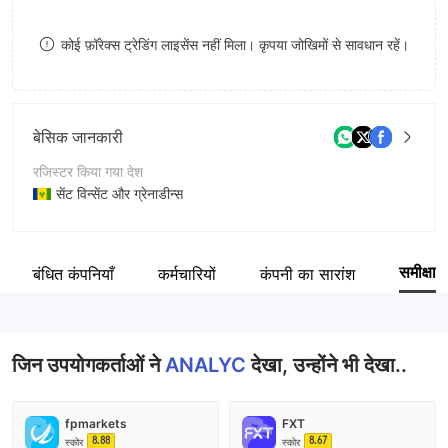
9
7
7
कोई फ़ॉरेक्स ट्रेडिंग लाइसेंस नहीं मिला। कृपया जोखिमों से सावधान रहें।
8
8
9
9
बेसिक जानकारी
रजिस्टर किया गया देश
सेंट विन्सेंट और ग्रेनाडीन्स
संचालन अवधि
2-5 साल
समीक्षा
संबंधित कंपनियाँ
कर्मचारियों
कंपनी का सारांश
कंपनी का नाम
Equity Markets Incorporated
जिन उपयोगकर्ताओं ने
ANALYC
देखा, उन्होंने भी देखा..
fpmarkets
FXT
8.88
8.67
स्कोर
स्कोर