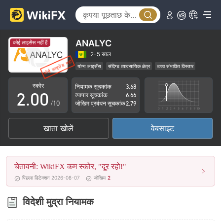
ANALYC
कोई लाइसेंस नहीं हैं
0
2-5 साल
योग्य लाइसेंस
संदिग्ध व्यावसायिक क्षेत्र
उच्च संभावित विस्तार
1
स्कोर
नियामक सूचकांक
3.68
2
.
0
0
व्यापार सूचकांक
6.66
/10
जोखिम प्रबंधन सूचकांक
2.79
3
1
1
खाता खोलें
वेबसाइट
4
2
2
5
3
3
चेतावनी: WikiFX कम स्कोर, "दूर रहो!"
6
4
4
पिछला डिटेक्शन 2026-08-07
जोखिम
2
7
5
5
विदेशी मुद्रा नियामक
8
6
6