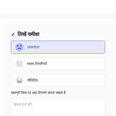
क्योंकि ANALYC अधिक लेन-देन सूचना, विशेष रूप से शुल्क और सेवाओं के मामले में,
स्पष्ट नहीं करता है, इससे बड़ी रिस्क और लेन-देन सुरक्षा को कम करेगा।
नियामकीय चिंताएं
ANALYC अनियंत्रित है और नियामकित दलाल से कम सुरक्षित होगा।
लिखें समीक्षा
निष्कर्ष
ANALYC के साथ व्यापार करने से संपत्ति के क्षति का खतरा हो सकता है क्योंकि यह
एक्सपोज़र
अनियंत्रित स्थिति, पहुंच योग्य कार्यालय वेबसाइट और अपूर्ण जानकारी के कारण।
मध्यम टिप्पणियाँ
पॉजिटिव
सामग्री जिस पर आप टिप्पणी करना चाहते हैं
कृपया दर्ज करें...