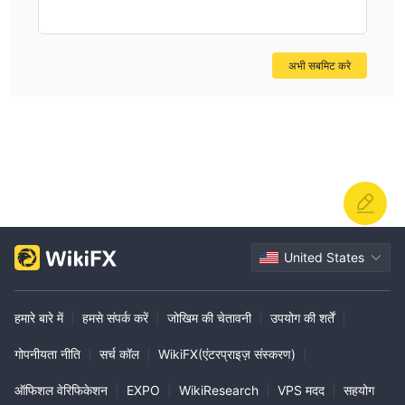
अभी सबमिट करे
United States
हमारे बारे में
|
हमसे संपर्क करें
|
जोखिम की चेतावनी
|
उपयोग की शर्तें
|
गोपनीयता नीति
|
सर्च कॉल
|
WikiFX(एंटरप्राइज़ संस्करण)
|
ऑफिशल वेरिफिकेशन
|
EXPO
|
WikiResearch
|
VPS मदद
|
सहयोग