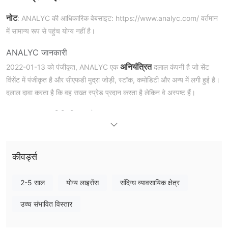
नोट
: ANALYC की आधिकारिक वेबसाइट: https://www.analyc.com/ वर्तमान
में सामान्य रूप से पहुंच योग्य नहीं है।
ANALYC जानकारी
अनियंत्रित
2022-01-13 को पंजीकृत, ANALYC एक
दलाल कंपनी है जो सेंट
विंसेंट में पंजीकृत है और सीएफडी मुद्रा जोड़ी, स्टॉक, कमोडिटी और अन्य में लगी हुई है।
दलाल दावा करता है कि वह सख्त स्प्रेड प्रदान करता है लेकिन वे अस्पष्ट हैं।
ANALYC क्या विधि विधान है?
ANALYC अनियंत्रित है, जो व्यापार गैर-संगठनता को बढ़ाएगा और व्यापारियों के निवेश
सुरक्षा को कम करेगा। ANALYC के साथ संबंध बनाते समय सतर्कता की सलाह दी
जाती है।
कीवर्ड्स
ANALYC की कमियाँ
2-5 साल
योग्य लाइसेंस
संदिग्ध व्यावसायिक क्षेत्र
अनुपलब्ध वेबसाइट
व्यापारियों को ANALYC की आधिकारिक वेबसाइट तक पहुंच नहीं हो सकती है, जो
उच्च संभावित विस्तार
ANALYC को अविश्वसनीय बनाता है।
पारदर्शिता की कमी