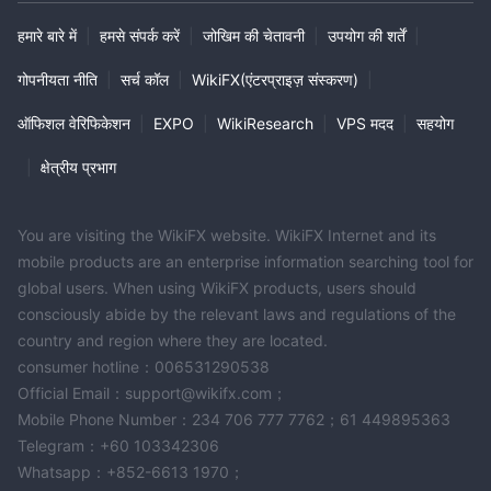
हमारे बारे में
|
हमसे संपर्क करें
|
जोखिम की चेतावनी
|
उपयोग की शर्तें
|
गोपनीयता नीति
|
सर्च कॉल
|
WikiFX(एंटरप्राइज़ संस्करण)
|
ऑफिशल वेरिफिकेशन
|
EXPO
|
WikiResearch
|
VPS मदद
|
सहयोग
|
क्षेत्रीय प्रभाग
You are visiting the WikiFX website. WikiFX Internet and its
mobile products are an enterprise information searching tool for
global users. When using WikiFX products, users should
consciously abide by the relevant laws and regulations of the
country and region where they are located.
consumer hotline：006531290538
Official Email：support@wikifx.com；
Mobile Phone Number：234 706 777 7762；61 449895363
Telegram：+60 103342306
Whatsapp：+852-6613 1970；