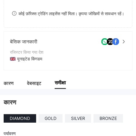
8
कोई फ़ॉरेक्स ट्रेडिंग लाइसेंस नहीं मिला। कृपया जोखिमों से सावधान रहें।
9
बेसिक जानकारी
रजिस्टर किया गया देश
यूनाइटेड किंगडम
संचालन अवधि
1-2 साल
समीक्षा
कारण
वेबसाइट
कंपनी का नाम
QBackup Assets
कारण
DIAMOND
GOLD
SILVER
BRONZE
पर्यावरण