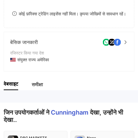
8
कोई फ़ॉरेक्स ट्रेडिंग लाइसेंस नहीं मिला। कृपया जोखिमों से सावधान रहें।
9
बेसिक जानकारी
रजिस्टर किया गया देश
संयुक्त राज्य अमेरिका
संचालन अवधि
5-10 साल
वेबसाइट
समीक्षा
कंपनी का नाम
Cunningham Commodities, LLC
जिन उपयोगकर्ताओं ने
Cunningham
देखा, उन्होंने भी
देखा..
DBG MARKETS
Neex