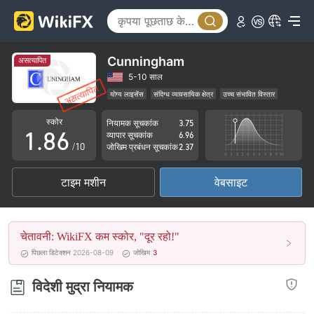
3
1
4
2
5
3
Cunningham
असत्यापित
6
4
5-10 साल
योग्य लाइसेंस
संदिग्ध व्यावसायिक क्षेत्र
उच्च संभावित विस्तार
0
7
5
स्कोर
नियामक सूचकांक
3.75
1
.
8
6
व्यापार सूचकांक
6.96
/10
जोखिम प्रबंधन सूचकांक
2.37
2
9
7
टाइम मशीन
वेबसाइट
3
8
4
9
चेतावनी: WikiFX कम स्कोर, "दूर रहो!"
5
पिछला डिटेक्शन 2026-08-09
जोखिम
3
6
विदेशी मुद्रा नियामक
7