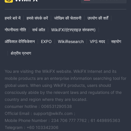
हमारे बारे में
|
हमसे संपर्क करें
|
जोखिम की चेतावनी
|
उपयोग की शर्तें
|
गोपनीयता नीति
|
सर्च कॉल
|
WikiFX(एंटरप्राइज़ संस्करण)
|
ऑफिशल वेरिफिकेशन
|
EXPO
|
WikiResearch
|
VPS मदद
|
सहयोग
|
क्षेत्रीय प्रभाग
You are visiting the WikiFX website. WikiFX Internet and its
mobile products are an enterprise information searching tool for
global users. When using WikiFX products, users should
consciously abide by the relevant laws and regulations of the
country and region where they are located.
consumer hotline：006531290538
Official Email：support@wikifx.com；
Mobile Phone Number：234 706 777 7762；61 449895363
Telegram：+60 103342306