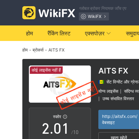
ग्लोबल ब्रोकर नियामक जाँच एप
WikiFX
होम
रैंकिंग लिस्ट
एक्सपोज़र
समुदा
होम
-
ब्रोकर्स
-
AITS FX
AITS FX
कोई लाइसेंस नहीं हैं
सेंट विन्सेंट और ग्रेना
0
योग्य लाइसेंस
संदिग्ध व्
|
उच्च संभावित विस्तार
|
1
0
http://aitsfx.com/
स्कोर
2
.
0
1
वेबसाइट
/10
खाता खोलें