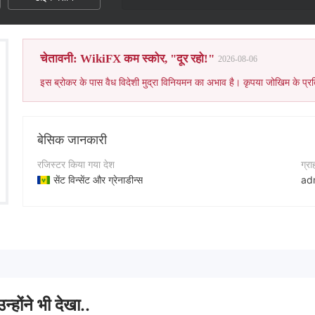
चेतावनी: WikiFX कम स्कोर, "दूर रहो!"
2026-08-06
इस ब्रोकर के पास वैध विदेशी मुद्रा विनियमन का अभाव है। कृपया जोखिम के प्रत
बेसिक जानकारी
रजिस्टर किया गया देश
ग्र
सेंट विन्सेंट और ग्रेनाडीन्स
ad
संचालन अवधि
कॉन्
5-10 साल
+4
कंपनी का नाम
कंप
AITS FX Ltd
htt
न्होंने भी देखा..