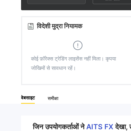
3
1
2
4
2
3
विदेशी मुद्रा नियामक
5
3
4
6
4
5
कोई फ़ॉरेक्स ट्रेडिंग लाइसेंस नहीं मिला। कृपया
जोखिमों से सावधान रहें।
7
5
6
8
6
7
वेबसाइट
समीक्षा
9
7
8
8
9
जिन उपयोगकर्ताओं ने
AITS FX
देखा, उ