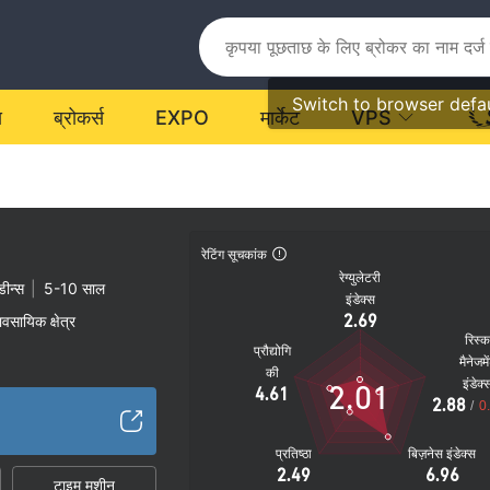
Switch to browser defa
य
ब्रोकर्स
EXPO
मार्केट
VPS
रेटिंग सूचकांक
रेग्युलेटरी
डीन्स
|
5-10 साल
इंडेक्स
2.69
यावसायिक क्षेत्र
रिस्
प्रौद्योगि
मैनेजमे
की
इंडेक्
2.01
4.61
2.88
/
0
प्रतिष्ठा
बिज़नेस इंडेक्स
2.49
6.96
टाइम मशीन