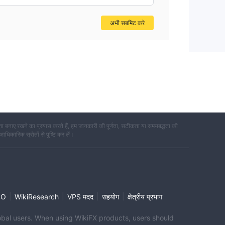
अभी सबमिट करे
 बनाए रखने का प्रयास करते हैं, हम जानकारी की पूर्णता, सटीकता या समयबद्धता की
 आधिकारिक स्रोतों से पुष्टि कर लें।
|
|
|
|
PO
WikiResearch
VPS मदद
सहयोग
क्षेत्रीय प्रभाग
global users. When using WikiFX products, users should