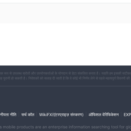
क रूप से उपलब्ध स्रोतों और उपयोगकर्ताओं के योगदान से डेटा संकलित करता है। यद्यपि हम इसकी सटीकता
कि यह पुरानी हो सकती है। निवेशकों को सलाह दी जाती है कि वे कोई भी निर्णय लेने से पहले महत्वपूर्ण विवरणों की
|
|
|
|
नीयता नीति
सर्च कॉल
WikiFX(एंटरप्राइज़ संस्करण)
ऑफिशल वेरिफिकेशन
EX
its mobile products are an enterprise information searching tool for 