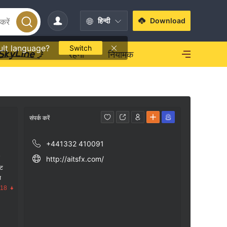
हिन्दी
Download
ult language?
Switch
रहना
नियामक
संपर्क करें
+441332 410091
क
http://aitsfx.com/
ंट
स
.18