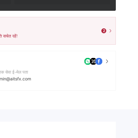
2
ि सचेत रहें!
ाहक सेवा ई-मेल पता
min@aitsfx.com
टेक्ट नंबर
41332 410091
नी की वेबसाइट
p://aitsfx.com/