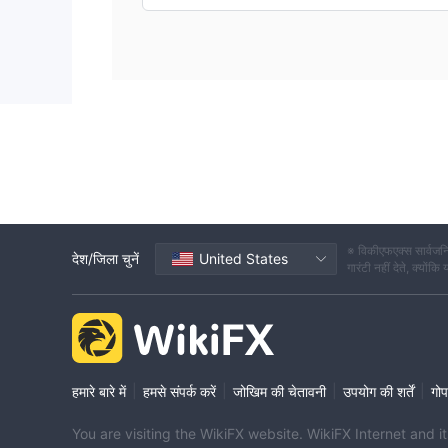
※ विकीएफएक्स सार्वजनि
देश/जिला चुनें
United States
गारंटी नहीं देते, क्यों
|
|
|
|
हमारे बारे में
हमसे संपर्क करें
जोखिम की चेतावनी
उपयोग की शर्तें
गोप
You are visiting the WikiFX website. WikiFX Internet and 