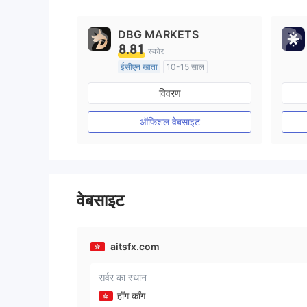
9
DBG MARKETS
8.81
स्कोर
ईसीएन खाता
10-15 साल
ऑस्ट्रेलिया विनियमन
विवरण
मार्केट मेकिंग (एमएम)
मुख्य-लेबल MT4
ऑफिशल वेबसाइट
वेबसाइट
aitsfx.com
सर्वर का स्थान
हाँग काँग