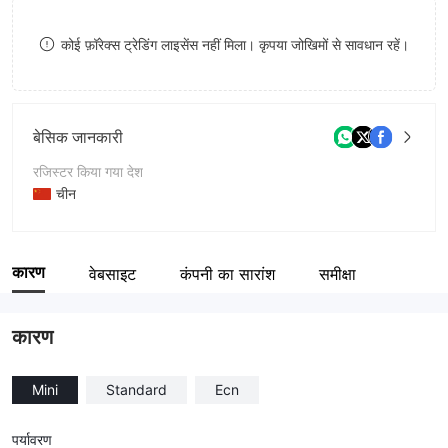
8
8
कोई फ़ॉरेक्स ट्रेडिंग लाइसेंस नहीं मिला। कृपया जोखिमों से सावधान रहें।
9
9
बेसिक जानकारी
रजिस्टर किया गया देश
चीन
संचालन अवधि
5-10 साल
कारण
वेबसाइट
कंपनी का सारांश
समीक्षा
कंपनी का नाम
Morning Markets LTD
कारण
Mini
Standard
Ecn
पर्यावरण