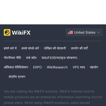
United States
हमारे बारे में
|
हमसे संपर्क करें
|
जोखिम की चेतावनी
|
उपयोग की शर्तें
|
गोपनीयता नीति
|
सर्च कॉल
|
WikiFX(एंटरप्राइज़ संस्करण)
|
ऑफिशल वेरिफिकेशन
|
EXPO
|
WikiResearch
|
VPS मदद
|
सहयोग
|
क्षेत्रीय प्रभाग
You are visiting the WikiFX website. WikiFX Internet and its
mobile products are an enterprise information searching tool for
global users. When using WikiFX products, users should