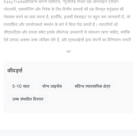
EasyTradeहोल्डिंग्स कंपनी लिमिटेड, न्यूजीलैंड स्थित एक ऑनलाइन ट्रेडिंग
प्लेटफॉर्म, एक्सचेंजिंग और निवेश के लिए वित्तीय उत्पादों की एक विस्तृत श्रृंखला की
पेशकश करने का दावा करता है; हालाँकि, इसकी वेबसाइट पर बहुत कम जानकारी है, जो
पारदर्शिता और उपयोगकर्ता समर्थन के बारे में चिंता पैदा करती है। व्यापारियों को
सीएफडीएस और वायदा समेत इसके लीवरेज्ड उपकरणों से सावधान रहना चाहिए, क्योंकि
ऐसे उत्पाद अक्सर उच्च जोखिम लेते हैं, और एएसआईसी द्वारा कंपनी का विनियमन जरूरी
नहीं कि एक निर्दोष अनुभव की गारंटी दे। निश्चित स्प्रेड पर जोर देना उतना फायदेमंद
नहीं हो सकता जितना लगता है, और छिपी हुई फीस अभी भी सतह के नीचे छिपी हो सकती
है। एकाधिक खाता विकल्पों के साथ, उपयोगकर्ताओं को सावधानीपूर्वक मूल्यांकन करना
कीवर्ड्स
चाहिए कि क्या लाभ संभावित कमियों से अधिक है, और EasyTrade की समर्थित
भुगतान विधियाँ सीमित हो सकती हैं, जिससे ग्राहकों के विकल्प सीमित हो सकते हैं।
हालांकि यह मेटा ट्रेडर 4 जैसे अपने ट्रेडिंग प्लेटफॉर्म का दावा करता है, लेकिन
5-10 साल
योग्य लाइसेंस
संदिग्ध व्यावसायिक क्षेत्र
उपयोगकर्ताओं को घटिया प्रदर्शन और पुरानी सुविधाओं का सामना करना पड़ सकता है।
उच्च संभावित विस्तार
कुल मिलाकर, संभावित उपयोगकर्ताओं को अपना निवेश सौंपने से पहले सावधानी बरतनी
चाहिए और गहन शोध करना चाहिए EasyTrade .
विनियमन:
पार हो गया. EasyTrade होल्डिंग्स कंपनी लिमिटेड, विनियामक अनुपालन का दावा