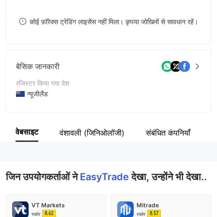
9
7
कोई फ़ॉरेक्स ट्रेडिंग लाइसेंस नहीं मिला। कृपया जोखिमों से सावधान रहें।
8
9
बेसिक जानकारी
रजिस्टर किया गया देश
न्यूजीलैंड
संचालन अवधि
5-10 साल
वेबसाइट
वंशावली (जिनिओलॉजी)
संबंधित कंपनियाँ
क
कंपनी का नाम
Easy Trade Holdings Co Ltd
जिन उपयोगकर्ताओं ने
EasyTrade
देखा, उन्होंने भी देखा..
VT Markets
Mitrade
8.62
8.57
स्कोर
स्कोर