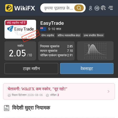
0
1
2
EasyTrade
कोई लाइसेंस नहीं हैं
0
3
5-10 साल
योग्य लाइसेंस
संदिग्ध व्यावसायिक क्षेत्र
उच्च संभावित विस्तार
1
4
स्कोर
नियामक सूचकांक
2.85
2
.
0
5
व्यापार सूचकांक
7.10
/10
जोखिम प्रबंधन सूचकांक
2.91
3
1
6
टाइम मशीन
वेबसाइट
4
2
7
5
3
8
चेतावनी: WikiFX कम स्कोर, "दूर रहो!"
6
4
9
पिछला डिटेक्शन 2026-08-06
जोखिम
2
7
5
विदेशी मुद्रा नियामक
8
6