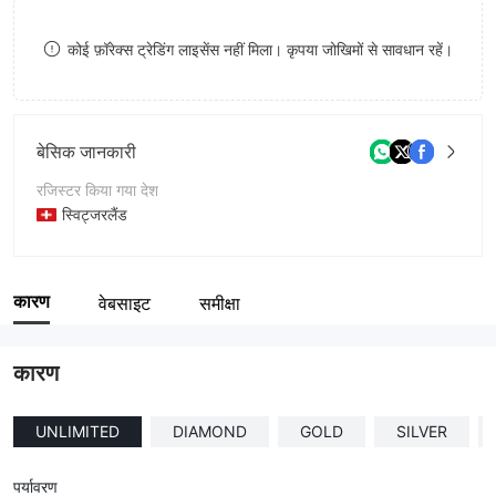
8
कोई फ़ॉरेक्स ट्रेडिंग लाइसेंस नहीं मिला। कृपया जोखिमों से सावधान रहें।
9
बेसिक जानकारी
रजिस्टर किया गया देश
स्विट्जरलैंड
संचालन अवधि
1-2 साल
कारण
वेबसाइट
समीक्षा
कंपनी का नाम
Bitzon Global Trade
कारण
UNLIMITED
DIAMOND
GOLD
SILVER
पर्यावरण