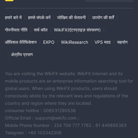
हमारे बारे में
|
हमसे संपर्क करें
|
जोखिम की चेतावनी
|
उपयोग की शर्तें
|
गोपनीयता नीति
|
सर्च कॉल
|
WikiFX(एंटरप्राइज़ संस्करण)
|
ऑफिशल वेरिफिकेशन
|
EXPO
|
WikiResearch
|
VPS मदद
|
सहयोग
|
क्षेत्रीय प्रभाग
You are visiting the WikiFX website. WikiFX Internet and its
mobile products are an enterprise information searching tool for
global users. When using WikiFX products, users should
consciously abide by the relevant laws and regulations of the
country and region where they are located.
consumer hotline：006531290538
Official Email：support@wikifx.com；
Mobile Phone Number：234 706 777 7762；61 449895363
Telegram：+60 103342306