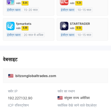
8.64
9.24
स्कोर
स्कोर
ईसीएन खाता
15-20 साल
ईसीएन खाता
10-15 साल
ऑस्ट्रेलिया विनियमन
ऑस्ट्रेलिया विनियमन
मार्केट मेकिंग (एमएम)
मार्केट मेकिंग (एमएम)
fpmarkets
STARTRADER
मुख्य-लेबल MT4
मुख्य-लेबल MT4
8.88
8.56
स्कोर
स्कोर
ईसीएन खाता
20 साल से अधिक
ईसीएन खाता
10-15 साल
ऑस्ट्रेलिया विनियमन
ऑस्ट्रेलिया विनियमन
मार्केट मेकिंग (एमएम)
मार्केट मेकिंग (एमएम)
मुख्य-लेबल MT4
मुख्य-लेबल MT4
वेबसाइट
bitzonglobaltrades.com
सर्वर IP
सर्वर का स्थान
संयुक्त राज्य अमेरिका
192.227.132.90
ICP रजिस्ट्रेशन
सर्वाधिक देखे जाने वाले देश/क्षेत्र