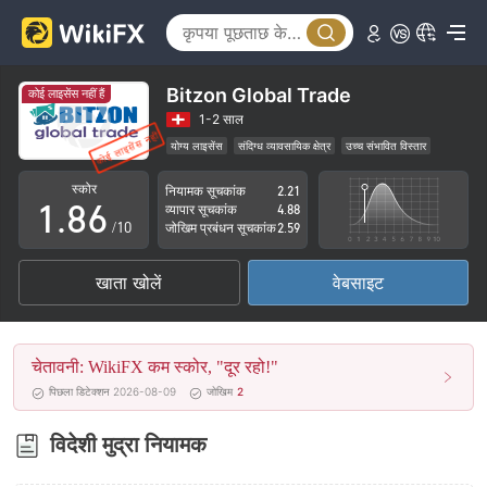
3
1
4
2
5
3
Bitzon Global Trade
कोई लाइसेंस नहीं हैं
6
4
1-2 साल
योग्य लाइसेंस
संदिग्ध व्यावसायिक क्षेत्र
उच्च संभावित विस्तार
0
7
5
स्कोर
नियामक सूचकांक
2.21
1
.
8
6
व्यापार सूचकांक
4.88
/10
जोखिम प्रबंधन सूचकांक
2.59
2
9
7
खाता खोलें
वेबसाइट
3
8
4
9
चेतावनी: WikiFX कम स्कोर, "दूर रहो!"
5
पिछला डिटेक्शन 2026-08-09
जोखिम
2
6
विदेशी मुद्रा नियामक
7