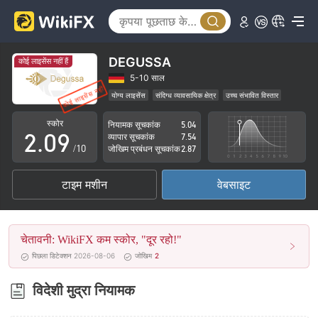
4
5
6
DEGUSSA
कोई लाइसेंस नहीं हैं
0
7
5-10 साल
योग्य लाइसेंस
संदिग्ध व्यावसायिक क्षेत्र
उच्च संभावित विस्तार
1
8
स्कोर
नियामक सूचकांक
5.04
2
.
0
9
व्यापार सूचकांक
7.54
/10
जोखिम प्रबंधन सूचकांक
2.87
3
1
टाइम मशीन
वेबसाइट
4
2
5
3
चेतावनी: WikiFX कम स्कोर, "दूर रहो!"
6
4
पिछला डिटेक्शन 2026-08-06
जोखिम
2
7
5
विदेशी मुद्रा नियामक
8
6