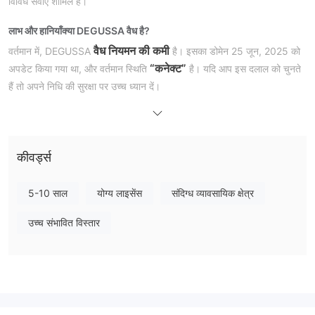
विविध सेवाएं शामिल हैं।
लाभ और हानियाँ
क्या DEGUSSA वैध है?
वैध नियमन की कमी
वर्तमान में, DEGUSSA
है। इसका डोमेन 25 जून, 2025 को
“कनेक्ट”
अपडेट किया गया था, और वर्तमान स्थिति
है। यदि आप इस दलाल को चुनते
हैं तो अपने निधि की सुरक्षा पर उच्च ध्यान दें।
सेवाएं
सोने की बचत योजना,
DEGUSSA ग्राहकों को विभिन्न सेवाएं प्रदान करता है जैसे:
खरीद, लॉकर, स्टोरेज, एनग्रेविंग सेवा, और निजी संपत्ति
।
कीवर्ड्स
5-10 साल
योग्य लाइसेंस
संदिग्ध व्यावसायिक क्षेत्र
उच्च संभावित विस्तार