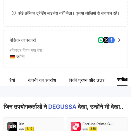
9
7
कोई फ़ॉरेक्स ट्रेडिंग लाइसेंस नहीं मिला। कृपया जोखिमों से सावधान रहें।
8
9
बेसिक जानकारी
रजिस्टर किया गया देश
जर्मनी
संचालन अवधि
5-10 साल
समीक्षा
र्मचारियों
कंपनी का सारांश
विक़ी प्रश्न और उत्तर
कंपनी का नाम
Degussa Sonne/Mond Goldhandel GmbH
जिन उपयोगकर्ताओं ने
DEGUSSA
देखा, उन्होंने भी देखा..
XM
Fortune Prime Global
9.12
8.58
स्कोर
स्कोर