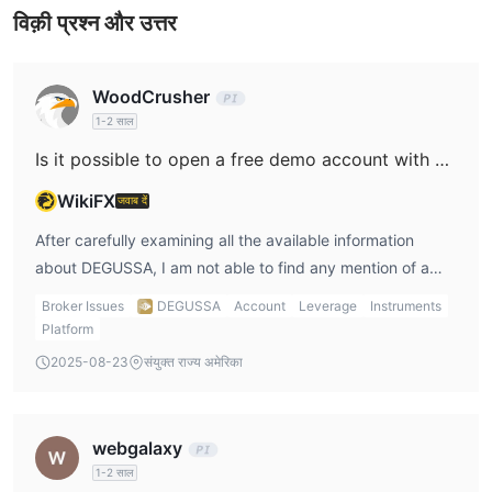
विक़ी प्रश्न और उत्तर
WoodCrusher
1-2 साल
Is it possible to open a free demo account with DEGUSSA, and if so, are there any restrictions such as a time limit?
WikiFX
जवाब दें
After carefully examining all the available information
about DEGUSSA, I am not able to find any mention of a
free demo account or related trading practice
Broker Issues
DEGUSSA
Account
Leverage
Instruments
environment being offered by this broker. In my personal
Platform
trading experience, a genuine and reputable forex broker
2025-08-23
संयुक्त राज्य अमेरिका
will usually provide clear details about demo accounts,
including how to register and any limitations. However,
DEGUSSA specializes mainly in gold savings plans, gold
webgalaxy
purchase, storage, and similar services rather than a
1-2 साल
typical retail forex or CFD trading experience. Additionally,