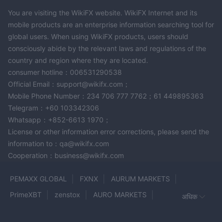
You are visiting the WikiFX website. WikiFX Internet and its
mobile products are an enterprise information searching tool for
global users. When using WikiFX products, users should
consciously abide by the relevant laws and regulations of the
country and region where they are located.
consumer hotline：006531290538
Official Email：support@wikifx.com；
Mobile Phone Number：234 706 777 7762；61 449895363
Telegram：+60 103342306
Whatsapp：+852-6613 1970；
License or other information error corrections, please send the
information to：qa@wikifx.com
Cooperation：business@wikifx.com
PEMAXX GLOBAL
FXNX
AURUM MARKETS
PrimeXBT
zenstox
AURO MARKETS
अधिक
LUXREN CAPITAL
XPO Markets
2BFX
FGT Pro