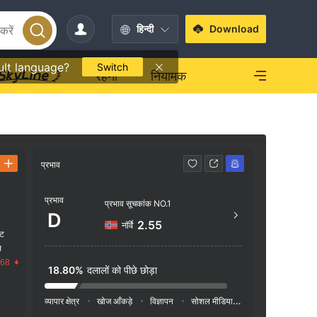
हिन्दी
Download
ult language?
Switch
रहना
नियामक
प्रभाव
संपर्क करें
प्रभाव
+62 
प्रभाव सूचकांक NO.1
D
क
https
2.55
नॉर्वे
ंट
GedunG
स
H.R. R
.68
18.80%
दलालों को पीछे छोड़ा
aTan 1
व्यापार क्षेत्र
खोज आँकड़े
विज्ञापन
सोशल मीडिया इंडेक्स