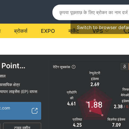
Switch to browser defa
य
ब्रोकर्स
EXPO
मार्केट
VPS
 Point
रेटिंग सूचकांक
रेग्युलेटरी
साल
इंडेक्स
2.69
यावसायिक क्षेत्र
रिस्
ा व्यापार लाइसेंस (EP) वापस
प्रौद्योगि
मैनेजमे
की
इंडेक्
1.88
4.61
2.38
/
0
fx.com
प्रतिष्ठा
बिज़नेस इंडेक्स
4.25
7.09
टाइम मशीन