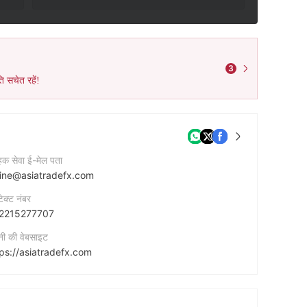
3
ि सचेत रहें!
ाहक सेवा ई-मेल पता
line@asiatradefx.com
टेक्ट नंबर
2215277707
नी की वेबसाइट
tps://asiatradefx.com
नी का पता
GedunG Graha Arda LT. 2 SuiTe B, Jl. H.R. Rasuna Said Kav. B6 JakarTa SelaTan 12910