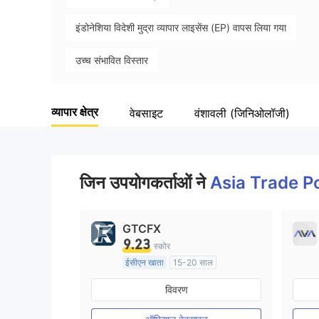
इंडोनेशिया विदेशी मुद्रा व्यापार लाइसेंस (EP) वापस लिया गया
उच्च संभावित विस्तार
व्यापार क्षेत्र
वेबसाइट
वंशावली (जिनिओलॉजी)
जिन उपयोगकर्ताओं ने
Asia Trade P
GTCFX
9.23
स्कोर
ईसीएन खाता
15-20 साल
यूनाइटेड किंगडम विनियमन
विवरण
मार्केट मेकिंग (एमएम)
मुख्य-लेबल MT4