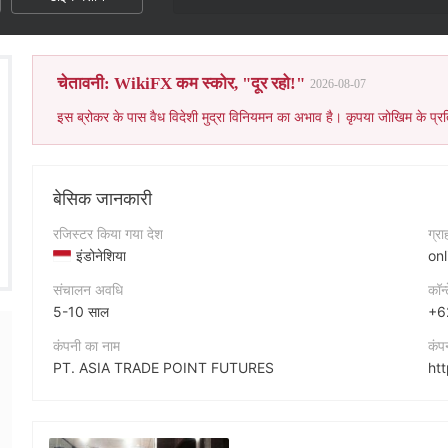
चेतावनी: WikiFX कम स्कोर, "दूर रहो!"
2026-08-07
इस ब्रोकर के पास वैध विदेशी मुद्रा विनियमन का अभाव है। कृपया जोखिम के प्रत
बेसिक जानकारी
रजिस्टर किया गया देश
ग्र
इंडोनेशिया
on
संचालन अवधि
कॉन्
5-10 साल
+6
कंपनी का नाम
कंप
PT. ASIA TRADE POINT FUTURES
ht
संक्षिप्त नाम
कंप
Asia Trade Point Futures