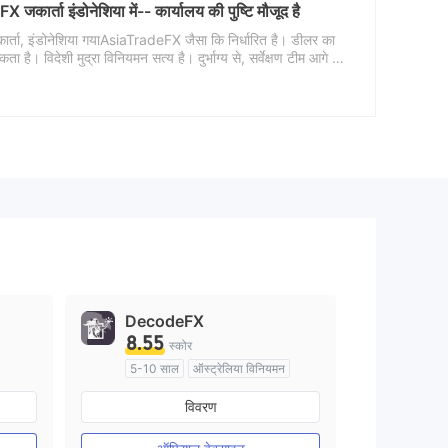
कार्ता इंडोनेशिया में-- कार्यालय की पुष्टि मौजूद है
cebook
tps://www.facebook.com/asiatradefx/
 जकार्ता, इंडोनेशिया गयाAsiaTradeFX जैसा कि निर्धारित है। डीलर का
है। विदेशी मुद्रा विनियमन सत्य है। दुर्भाग्य से, सर्वेक्षण टीम आगे की
्रवेश करने में विफल रही। नतीजतन, डीलर के विशिष्ट कार्यालय पैमाने और
DecodeFX
8.55
स्कोर
5-10 साल
ऑस्ट्रेलिया विनियमन
मार्केट मेकिंग (एमएम)
विवरण
मुख्य-लेबल MT4