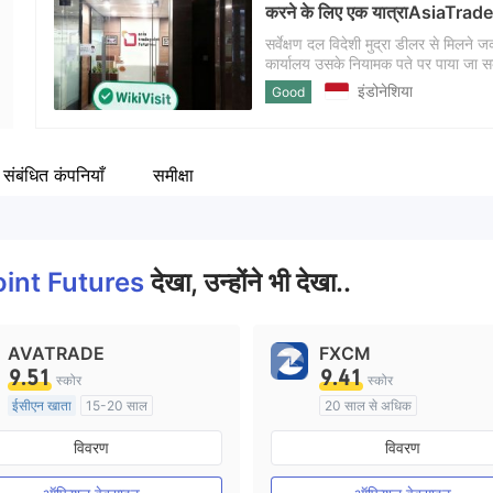
करने के लिए एक यात्राAsiaTradeFX ज
कंपनी का कर्मचारी
Fa
--
ht
सर्वेक्षण दल विदेशी मुद्रा डीलर से मिलने
कार्यालय उसके नियामक पते पर पाया जा सकता 
जांच करने के लिए डीलर के कार्यालय में प
इंडोनेशिया
Good
संचालन की स्थिति अनजान रहती है
संबंधित कंपनियाँ
समीक्षा
oint Futures
देखा, उन्होंने भी देखा..
AVATRADE
FXCM
9.51
9.41
स्कोर
स्कोर
ईसीएन खाता
15-20 साल
20 साल से अधिक
ऑस्ट्रेलिया विनियमन
ऑस्ट्रेलिया विनियमन
विवरण
विवरण
मार्केट मेकिंग (एमएम)
मार्केट मेकिंग (एमएम)
मुख्य-लेबल MT4
मुख्य-लेबल MT4