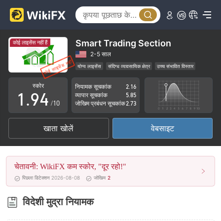
4
5
0
6
1
Smart Trading Section
कोई लाइसेंस नहीं हैं
7
2
2-5 साल
योग्य लाइसेंस
संदिग्ध व्यावसायिक क्षेत्र
उच्च संभावित विस्तार
0
8
3
स्कोर
नियामक सूचकांक
2.16
1
.
9
4
व्यापार सूचकांक
5.85
/10
जोखिम प्रबंधन सूचकांक
2.73
2
5
खाता खोलें
वेबसाइट
3
6
4
7
चेतावनी: WikiFX कम स्कोर, "दूर रहो!"
5
8
पिछला डिटेक्शन 2026-08-08
जोखिम
2
6
9
विदेशी मुद्रा नियामक
7