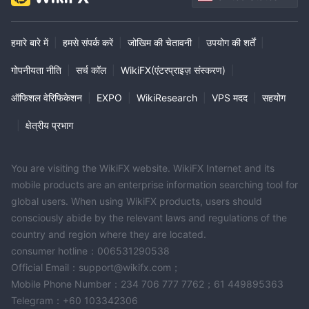
हमारे बारे में
|
हमसे संपर्क करें
|
जोखिम की चेतावनी
|
उपयोग की शर्तें
|
गोपनीयता नीति
|
सर्च कॉल
|
WikiFX(एंटरप्राइज़ संस्करण)
|
ऑफिशल वेरिफिकेशन
|
EXPO
|
WikiResearch
|
VPS मदद
|
सहयोग
|
क्षेत्रीय प्रभाग
You are visiting the WikiFX website. WikiFX Internet and its
mobile products are an enterprise information searching tool for
global users. When using WikiFX products, users should
consciously abide by the relevant laws and regulations of the
country and region where they are located.
consumer hotline：006531290538
Official Email：support@wikifx.com；
Mobile Phone Number：234 706 777 7762；61 449895363
Telegram：+60 103342306