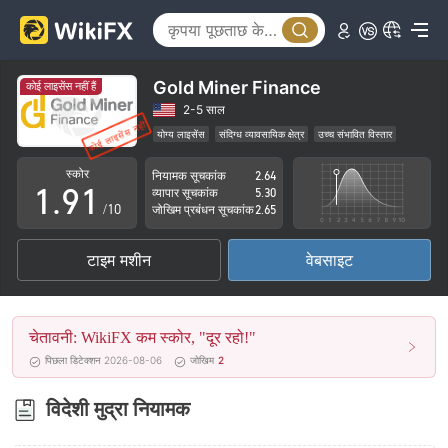
4
5
6
Gold Miner Finance
कोई लाइसेंस नहीं हैं
7
2-5 साल
योग्य लाइसेंस
संदिग्ध व्यावसायिक क्षेत्र
उच्च संभावित विस्तार
0
8
0
स्कोर
नियामक सूचकांक
2.64
1
.
9
1
व्यापार सूचकांक
5.30
/10
जोखिम प्रबंधन सूचकांक
2.65
2
2
टाइम मशीन
वेबसाइट
3
3
4
4
चेतावनी: WikiFX कम स्कोर, "दूर रहो!"
5
5
पिछला डिटेक्शन 2026-08-06
जोखिम
2
6
6
विदेशी मुद्रा नियामक
7
7