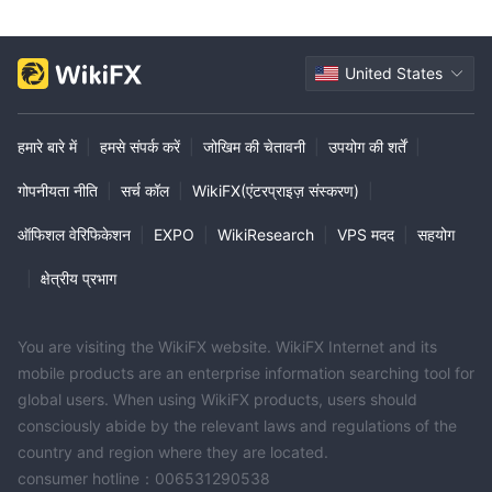
United States
हमारे बारे में
|
हमसे संपर्क करें
|
जोखिम की चेतावनी
|
उपयोग की शर्तें
|
गोपनीयता नीति
|
सर्च कॉल
|
WikiFX(एंटरप्राइज़ संस्करण)
|
ऑफिशल वेरिफिकेशन
|
EXPO
|
WikiResearch
|
VPS मदद
|
सहयोग
|
क्षेत्रीय प्रभाग
You are visiting the WikiFX website. WikiFX Internet and its
mobile products are an enterprise information searching tool for
global users. When using WikiFX products, users should
consciously abide by the relevant laws and regulations of the
country and region where they are located.
consumer hotline：006531290538