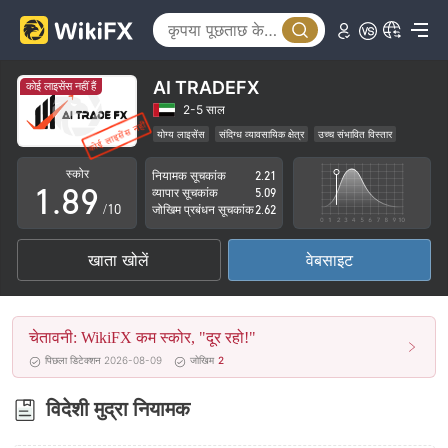
3
4
4
5
5
6
AI TRADEFX
कोई लाइसेंस नहीं हैं
6
7
2-5 साल
योग्य लाइसेंस
संदिग्ध व्यावसायिक क्षेत्र
उच्च संभावित विस्तार
0
7
8
स्कोर
नियामक सूचकांक
2.21
1
.
8
9
व्यापार सूचकांक
5.09
/10
जोखिम प्रबंधन सूचकांक
2.62
2
9
खाता खोलें
वेबसाइट
3
4
चेतावनी: WikiFX कम स्कोर, "दूर रहो!"
5
पिछला डिटेक्शन 2026-08-09
जोखिम
2
6
विदेशी मुद्रा नियामक
7