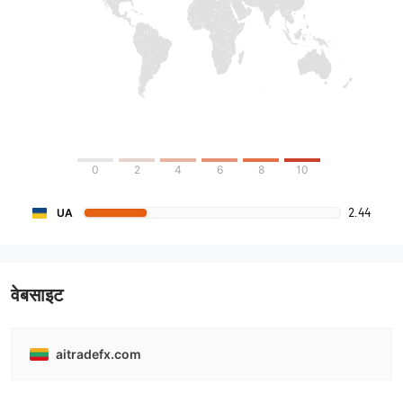
0
2
4
6
8
10
2.44
UA
वेबसाइट
aitradefx.com