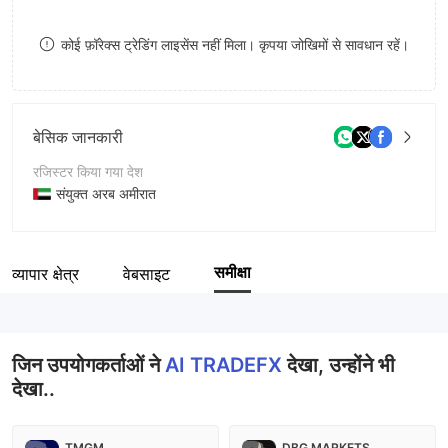
8
कोई फ़ॉरेक्स ट्रेडिंग लाइसेंस नहीं मिला। कृपया जोखिमों से सावधान रहें।
9
बेसिक जानकारी
रजिस्टर किया गया देश
संयुक्त अरब अमीरात
संचालन अवधि
2-5 साल
समीक्षा
व्यापार क्षेत्र
वेबसाइट
कंपनी का नाम
AI Trade Fx
जिन उपयोगकर्ताओं ने
AI TRADEFX
देखा, उन्होंने भी
देखा..
TMGM
DBG MARKETS