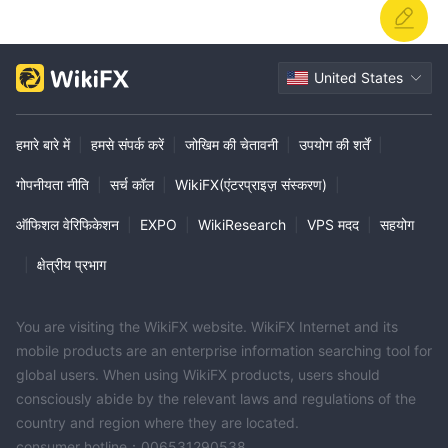
United States
हमारे बारे में
|
हमसे संपर्क करें
|
जोखिम की चेतावनी
|
उपयोग की शर्तें
|
गोपनीयता नीति
|
सर्च कॉल
|
WikiFX(एंटरप्राइज़ संस्करण)
|
ऑफिशल वेरिफिकेशन
|
EXPO
|
WikiResearch
|
VPS मदद
|
सहयोग
|
क्षेत्रीय प्रभाग
You are visiting the WikiFX website. WikiFX Internet and its
mobile products are an enterprise information searching tool for
global users. When using WikiFX products, users should
consciously abide by the relevant laws and regulations of the
country and region where they are located.
consumer hotline：006531290538