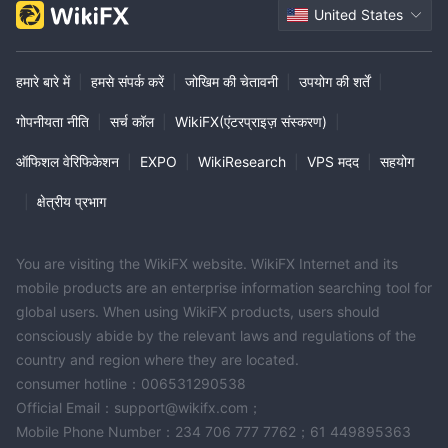
United States
हमारे बारे में
|
हमसे संपर्क करें
|
जोखिम की चेतावनी
|
उपयोग की शर्तें
|
गोपनीयता नीति
|
सर्च कॉल
|
WikiFX(एंटरप्राइज़ संस्करण)
|
ऑफिशल वेरिफिकेशन
|
EXPO
|
WikiResearch
|
VPS मदद
|
सहयोग
|
क्षेत्रीय प्रभाग
You are visiting the WikiFX website. WikiFX Internet and its
mobile products are an enterprise information searching tool for
global users. When using WikiFX products, users should
consciously abide by the relevant laws and regulations of the
country and region where they are located.
consumer hotline：006531290538
Official Email：support@wikifx.com；
Mobile Phone Number：234 706 777 7762；61 449895363