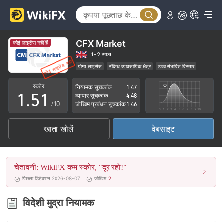
0
1
2
CFX Market
कोई लाइसेंस नहीं हैं
3
1-2 साल
योग्य लाइसेंस
संदिग्ध व्यावसायिक क्षेत्र
उच्च संभावित विस्तार
0
4
0
स्कोर
नियामक सूचकांक
1.47
1
.
5
1
व्यापार सूचकांक
4.48
/10
जोखिम प्रबंधन सूचकांक
1.46
2
6
2
खाता खोलें
वेबसाइट
3
7
3
4
8
4
चेतावनी: WikiFX कम स्कोर, "दूर रहो!"
5
9
5
पिछला डिटेक्शन 2026-08-07
जोखिम
2
6
6
विदेशी मुद्रा नियामक
7
7