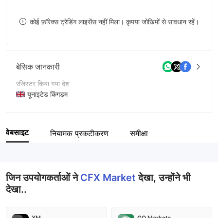
8
8
कोई फ़ॉरेक्स ट्रेडिंग लाइसेंस नहीं मिला। कृपया जोखिमों से सावधान रहें।
9
9
बेसिक जानकारी
रजिस्टर किया गया देश
यूनाइटेड किंगडम
संचालन अवधि
1-2 साल
वेबसाइट
नियामक प्रकटीकरण
समीक्षा
कंपनी का नाम
CFX Market A/S
जिन उपयोगकर्ताओं ने
CFX Market
देखा, उन्होंने भी
देखा..
XM
GO Markets