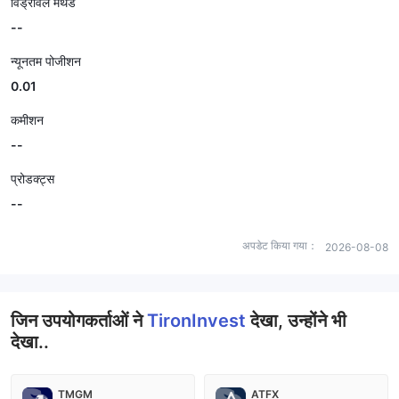
विड्रॉवल मेथड
--
न्यूनतम पोजीशन
0.01
कमीशन
--
प्रोडक्ट्स
--
अपडेट किया गया：
2026-08-08
जिन उपयोगकर्ताओं ने
TironInvest
देखा, उन्होंने भी
देखा..
TMGM
ATFX