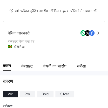
8
कोई फ़ॉरेक्स ट्रेडिंग लाइसेंस नहीं मिला। कृपया जोखिमों से सावधान रहें।
9
बेसिक जानकारी
रजिस्टर किया गया देश
डोमिनिका
संचालन अवधि
2-5 साल
कारण
वेबसाइट
कंपनी का सारांश
समीक्षा
कंपनी का नाम
TironInvest
कारण
VIP
Pro
Gold
Silver
पर्यावरण