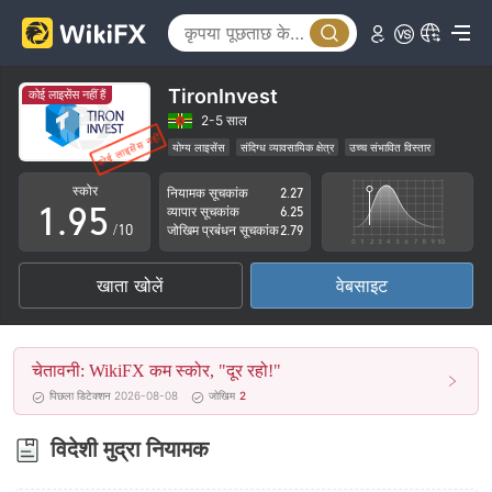
4
0
5
1
6
2
TironInvest
कोई लाइसेंस नहीं हैं
7
3
2-5 साल
योग्य लाइसेंस
संदिग्ध व्यावसायिक क्षेत्र
उच्च संभावित विस्तार
0
8
4
स्कोर
नियामक सूचकांक
2.27
1
.
9
5
व्यापार सूचकांक
6.25
/10
जोखिम प्रबंधन सूचकांक
2.79
2
6
खाता खोलें
वेबसाइट
3
7
4
8
चेतावनी: WikiFX कम स्कोर, "दूर रहो!"
5
9
पिछला डिटेक्शन 2026-08-08
जोखिम
2
6
विदेशी मुद्रा नियामक
7