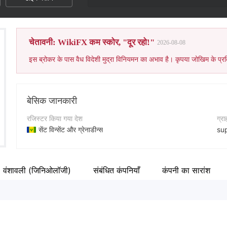
चेतावनी: WikiFX कम स्कोर, "दूर रहो!"
2026-08-08
इस ब्रोकर के पास वैध विदेशी मुद्रा विनियमन का अभाव है। कृपया जोखिम के प्रत
बेसिक जानकारी
रजिस्टर किया गया देश
ग्र
सेंट विन्सेंट और ग्रेनाडीन्स
su
संचालन अवधि
कंप
2-5 साल
ht
वंशावली (जिनिओलॉजी)
संबंधित कंपनियाँ
कंपनी का सारांश
कंपनी का नाम
Blue Dragon LLC