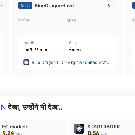
BlueDragon-Live
MT5
6
देश/जिला
लेवरेज
द
--
--
-
सर्वर IP
Ping
mt5***com
रोका गया
Blue Dragon LLC (Virginia (United State
s))
ON
देखा, उन्होंने भी देखा..
EC markets
STARTRADER
9.24
8.56
स्कोर
स्कोर