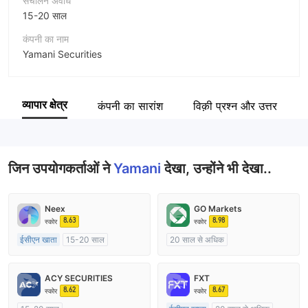
संचालन अवधि
15-20 साल
कंपनी का नाम
Yamani Securities
संक्षिप्त नाम
Yamani
व्यापार क्षेत्र
कंपनी का सारांश
विक़ी प्रश्न और उत्तर
कंपनी का कर्मचारी
--
जिन उपयोगकर्ताओं ने
Yamani
देखा, उन्होंने भी देखा..
Neex
GO Markets
8.63
8.98
स्कोर
स्कोर
ईसीएन खाता
15-20 साल
20 साल से अधिक
ऑस्ट्रेलिया विनियमन
ऑस्ट्रेलिया विनियमन
मार्केट मेकिंग (एमएम)
मार्केट मेकिंग (एमएम)
cTrader
ACY SECURITIES
FXT
मुख्य-लेबल MT4
8.62
8.67
स्कोर
स्कोर