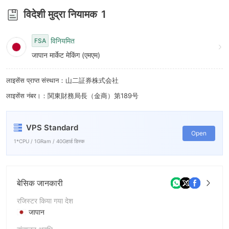
9
7
विदेशी मुद्रा नियामक
1
8
9
विनियमित
FSA
जापान मार्केट मेकिंग (एमएम)
लाइसेंस प्राप्त संस्थान：山二証券株式会社
लाइसेंस नंबर।：関東財務局長（金商）第189号
VPS Standard
Open
1*CPU / 1GRam / 40Gहार्ड डिस्क
बेसिक जानकारी
रजिस्टर किया गया देश
जापान