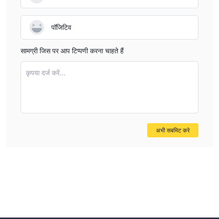
guarantee risk-free investing or trading. It is essential for
traders like myself to remain vigilant, understand the risks
पॉजिटिव
inherent in all trading activities, and avoid assuming any
government oversight, no matter how reputable,
सामग्री जिस पर आप टिप्पणी करना चाहते हैं
precludes the possibility of loss or operational risk. But in
my view, Yamani’s FSA regulation does align with the
कृपया दर्ज करें...
standards I look for when considering a brokerage’s safety
and reliability.
अभी सबमिट करे