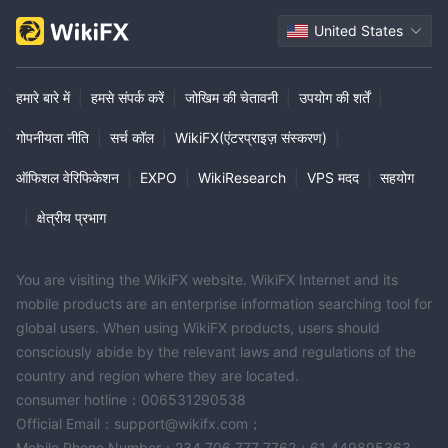
United States
हमारे बारे में
|
हमसे संपर्क करें
|
जोखिम की चेतावनी
|
उपयोग की शर्तें
|
गोपनीयता नीति
|
सर्च कॉल
|
WikiFX(एंटरप्राइज़ संस्करण)
|
ऑफिशल वेरिफिकेशन
|
EXPO
|
WikiResearch
|
VPS मदद
|
सहयोग
|
क्षेत्रीय प्रभाग
You are visiting the WikiFX website. WikiFX Internet and its
mobile products are an enterprise information searching tool for
global users. When using WikiFX products, users should
consciously abide by the relevant laws and regulations of the
country and region where they are located.
consumer hotline：006531290538
Official Email：support@wikifx.com；
Mobile Phone Number：234 706 777 7762；61 449895363