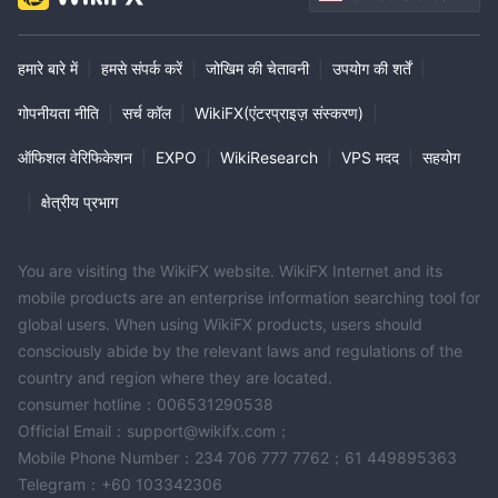
हमारे बारे में
|
हमसे संपर्क करें
|
जोखिम की चेतावनी
|
उपयोग की शर्तें
|
गोपनीयता नीति
|
सर्च कॉल
|
WikiFX(एंटरप्राइज़ संस्करण)
|
ऑफिशल वेरिफिकेशन
|
EXPO
|
WikiResearch
|
VPS मदद
|
सहयोग
|
क्षेत्रीय प्रभाग
You are visiting the WikiFX website. WikiFX Internet and its
mobile products are an enterprise information searching tool for
global users. When using WikiFX products, users should
consciously abide by the relevant laws and regulations of the
country and region where they are located.
consumer hotline：006531290538
Official Email：support@wikifx.com；
Mobile Phone Number：234 706 777 7762；61 449895363
Telegram：+60 103342306