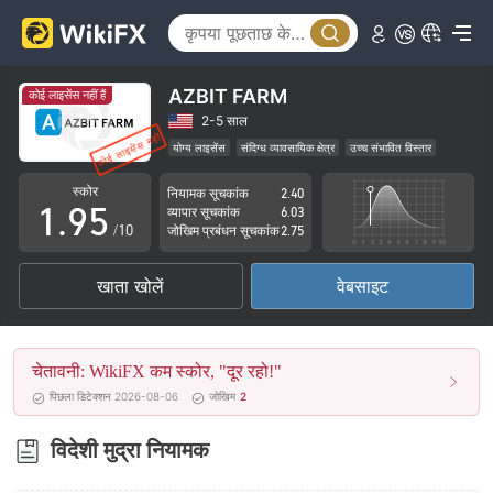
4
0
5
1
6
2
AZBIT FARM
कोई लाइसेंस नहीं हैं
7
3
2-5 साल
योग्य लाइसेंस
संदिग्ध व्यावसायिक क्षेत्र
उच्च संभावित विस्तार
0
8
4
स्कोर
नियामक सूचकांक
2.40
1
.
9
5
व्यापार सूचकांक
6.03
/10
जोखिम प्रबंधन सूचकांक
2.75
2
6
खाता खोलें
वेबसाइट
3
7
4
8
चेतावनी: WikiFX कम स्कोर, "दूर रहो!"
5
9
पिछला डिटेक्शन 2026-08-06
जोखिम
2
6
विदेशी मुद्रा नियामक
7