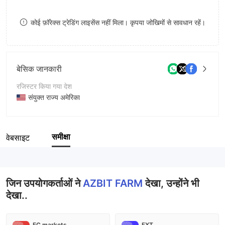
8
कोई फ़ॉरेक्स ट्रेडिंग लाइसेंस नहीं मिला। कृपया जोखिमों से सावधान रहें।
9
बेसिक जानकारी
रजिस्टर किया गया देश
संयुक्त राज्य अमेरिका
संचालन अवधि
2-5 साल
समीक्षा
वेबसाइट
कंपनी का नाम
AZBIT FARM
जिन उपयोगकर्ताओं ने
AZBIT FARM
देखा, उन्होंने भी
देखा..
EC markets
FXT