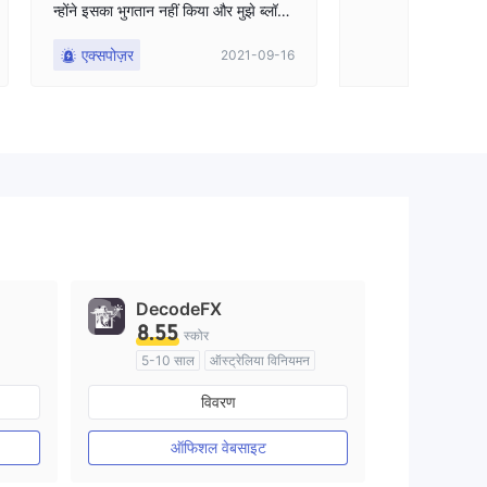
न्होंने इसका भुगतान नहीं किया और मुझे ब्लॉक
भी कर दिया।
एक्सपोज़र
2021-09-16
DecodeFX
8.55
स्कोर
5-10 साल
ऑस्ट्रेलिया विनियमन
मार्केट मेकिंग (एमएम)
विवरण
मुख्य-लेबल MT4
ऑफिशल वेबसाइट