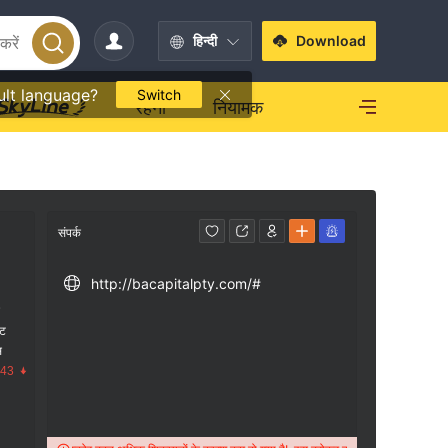
हिन्दी
Download
ult language?
Switch
रहना
नियामक
संपर्क
http://bacapitalpty.com/#
क
ंट
स
.43