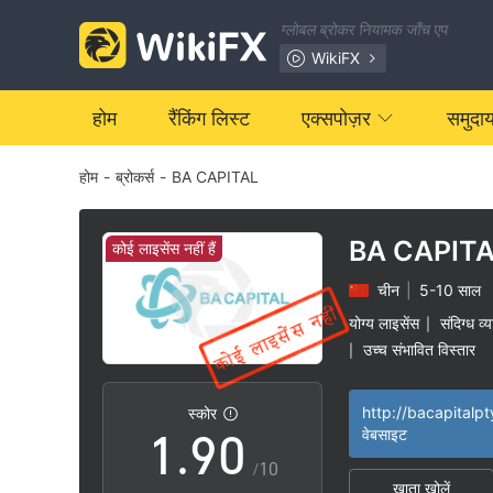
2
ग्लोबल ब्रोकर नियामक जाँच एप
3
WikiFX
4
होम
रैंकिंग लिस्ट
एक्सपोज़र
समुदा
होम
-
ब्रोकर्स
-
BA CAPITAL
5
6
BA CAPIT
कोई लाइसेंस नहीं हैं
चीन
|
5-10 साल
7
योग्य लाइसेंस
संदिग्ध व्
|
उच्च संभावित विस्तार
|
0
8
http://bacapitalp
स्कोर
1
.
9
0
वेबसाइट
/10
खाता खोलें