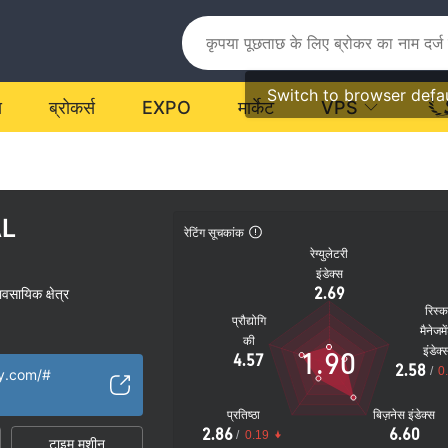
Switch to browser defa
य
ब्रोकर्स
EXPO
मार्केट
VPS
AL
रेटिंग सूचकांक
रेग्युलेटरी
इंडेक्स
2.69
यावसायिक क्षेत्र
रिस्
प्रौद्योगि
मैनेजमे
की
इंडेक्
1.90
4.57
2.58
/
0
ty.com/#
प्रतिष्ठा
बिज़नेस इंडेक्स
2.86
6.60
/
0.19
टाइम मशीन