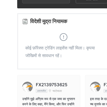
2
1
3
2
विदेशी मुद्रा नियामक
4
3
5
4
कोई फ़ॉरेक्स ट्रेडिंग लाइसेंस नहीं मिला। कृपया
जोखिमों से सावधान रहें।
6
5
7
6
8
7
FX2139753625
F
ग्वाटेमाला
असत्यापित
अस
9
8
उन्होंने मुझे अग्रिम रूप से एक जमा का भुगतान
इस तरह के दला
करने के लिए कहा, मैंने किया, और फिर उन्होंने
च्च मुनाफे का