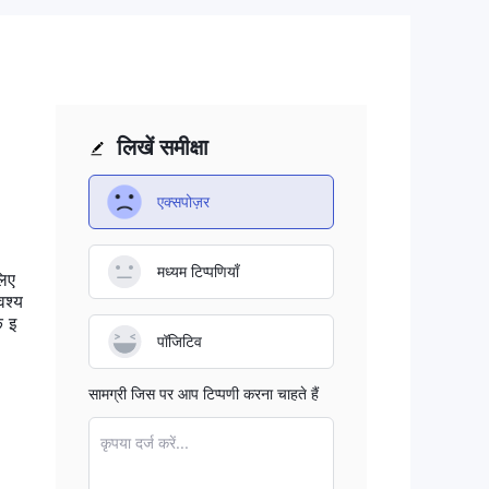
 लिए
ता
लिखें समीक्षा
एक्सपोज़र
ोकर
 हो
मध्यम टिप्पणियाँ
लिए
वश्य
ि इ
पॉजिटिव
सामग्री जिस पर आप टिप्पणी करना चाहते हैं
जार
कृपया दर्ज करें...
ं
ं का