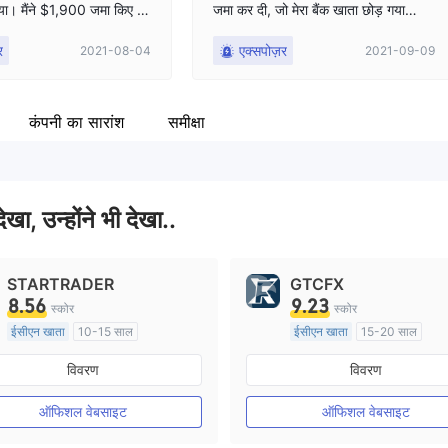
ाया। मैंने $1,900 जमा किए औ
जमा कर दी, जो मेरा बैंक खाता छोड़ गया
, लेकिन मैं निकासी करने में
लेकिन मेरे ट्रेडिंग खाते में नहीं आया। मेरा
र
एक्सपोज़र
2021-08-04
2021-09-09
रा सारा पैसा चला गया था।
खाता कुछ घंटों के बाद बंद कर दिया गया था,
और अगर मेरे खाते में जमा कर दिया गया था,
तो मुझे अवरुद्ध नहीं किया जाएगा। मुझे जमा
किए हुए 10 घंटे हो गए हैं और मेरे पास अभी भी
कंपनी का सारांश
समीक्षा
कुछ नहीं है। मैं हमेशा एक ही बैंक कार्ड का उप
योग करता हूं। जमा और निकासी सैकड़ों ह
जारों पाउंड के लायक हैं। मैंने ब्रोकर को यह
समझाया और ब्रोकर ने मुझे मेरे खाते तक प
देखा, उन्होंने भी देखा..
हुंचने के लिए कुछ "अनफ्रीज शुल्क" $900
का भुगतान करने के लिए कहा।
STARTRADER
GTCFX
8.56
9.23
स्कोर
स्कोर
ईसीएन खाता
10-15 साल
ईसीएन खाता
15-20 साल
ऑस्ट्रेलिया विनियमन
यूनाइटेड किंगडम विनियमन
विवरण
विवरण
मार्केट मेकिंग (एमएम)
मार्केट मेकिंग (एमएम)
मुख्य-लेबल MT4
मुख्य-लेबल MT4
ऑफिशल वेबसाइट
ऑफिशल वेबसाइट