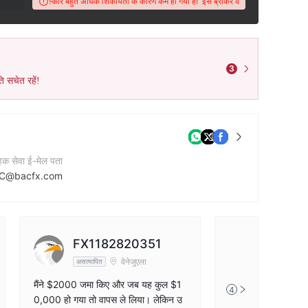
विकीएफएक्स स्कोर बहुत अधिक शिकायतों के कारण कम हो गया है!
इस ब्रोकर का विकीएफएक्स स्कोर बहुत 
3
ि सचेत रहें!
ाहक सेवा ई-मेल पता
C@bacfx.com
नी की वेबसाइट
tp://bacapitalpty.com/#
FX1182820351
वेनेजुएला
असत्यापित
मैंने $2000 जमा किए और जब यह कुल $1
4
0,000 हो गया तो वापस ले लिया। लेकिन उ