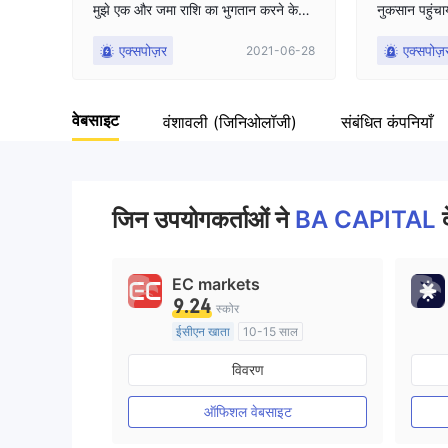
मुझे एक और जमा राशि का भुगतान करने के
नुकसान पहुंच
9
लिए कहा। उन्होंने मुझे बताया कि भुगतान में
र $6,300 कमाए
एक्सपोज़र
एक्सपोज़
2021-06-28
केवल यह जमा राशि गायब थी। जब इवान मेरे
असमर्थ था। मे
द्वारा पहले से जमा किए गए धन को चुकाएगा, तो
धन अवश्य आ जाएगा लेकिन उन्होंने मुझे भुग
वेबसाइट
तान करने के लिए कहा। मुझे पैसे दो, उन्होंने
वंशावली (जिनिओलॉजी)
संबंधित कंपनियाँ
कहा कि मुझे एक और पैसा बचाना है, उन्होंने
मुझे नहीं बताया कि इवान पैसे वापस कर देगा,
लेकिन उन्होंने नहीं किया
जिन उपयोगकर्ताओं ने
BA CAPITAL
EC markets
9.24
स्कोर
ईसीएन खाता
10-15 साल
ऑस्ट्रेलिया विनियमन
विवरण
मार्केट मेकिंग (एमएम)
मुख्य-लेबल MT4
ऑफिशल वेबसाइट