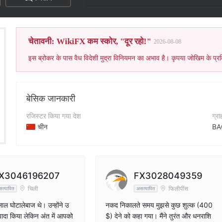
इस ब्रोकर का 
चेतावनी: WikiFX कम स्कोर, "दूर रहो!"
2026-08-08
इस ब्रोकर के पास वैध विदेशी मुद्रा विनियमन का अभाव है। कृपया जोखिम के प्रत
बेसिक जानकारी
रजिस्टर किया गया देश
ग्र
चीन
BA
संचालन अवधि
कंप
5-10 साल
ht
कंपनी का नाम
X3046196207
FX3028049359
BA CAPITAL
चिली
फिलीपींस
त्यापित
असत्यापित
ल घोटालेबाज थे। उन्होंने उ
नकद निकालते समय मुझसे कुछ शुल्क (400
 वादा किया लेकिन अंत में आपको
$) देने को कहा गया। मैंने तुरंत और धनराशि