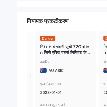
नियामक प्रकटीकरण
Danger
निवेशक चेतावनी सूची 72Optio
न
n जिसे एपिक वेंचर्स लिमिटेड के
n 
नाम से भी जाना जाता है.
ना
देश/जिला
दे
ला
घो
AU ASIC
प्रकटीकरण समय
प्
2023-01-01
2
दलाल का खुलासा करें
दल