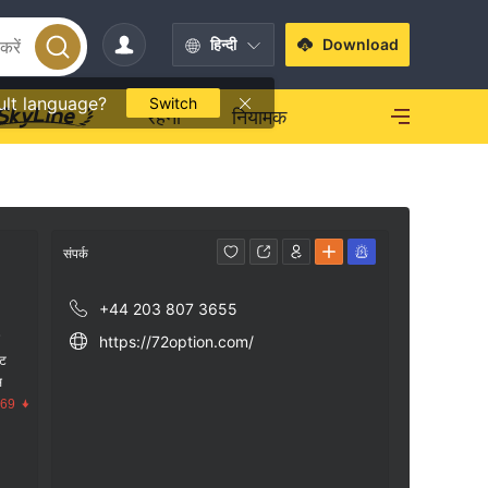
हिन्दी
Download
ult language?
Switch
रहना
नियामक
संपर्क
+44 203 807 3655
क
https://72option.com/
ंट
स
.69