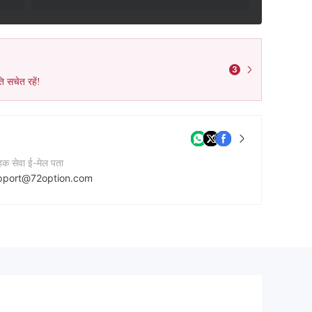
3
ि सचेत रहें!
ाहक सेवा ई-मेल पता
pport@72option.com
टेक्ट नंबर
42038073655
नी की वेबसाइट
tps://72option.com/