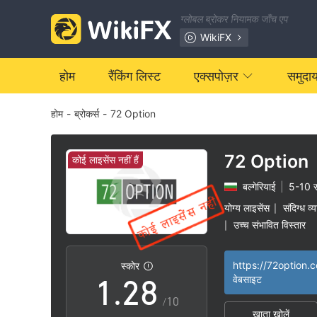
1
ग्लोबल ब्रोकर नियामक जाँच एप
2
WikiFX
3
होम
रैंकिंग लिस्ट
एक्सपोज़र
समुदा
होम
-
ब्रोकर्स
-
72 Option
4
5
72 Option
कोई लाइसेंस नहीं हैं
बल्गेरियाई
|
5-10 
0
6
योग्य लाइसेंस
संदिग्ध व्
|
उच्च संभावित विस्तार
|
0
1
7
https://72option.
स्कोर
1
.
2
8
वेबसाइट
/10
खाता खोलें