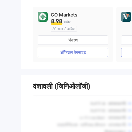
GO Markets
8.98
स्कोर
20 साल से अधिक
ऑस्ट्रेलिया विनियमन
विवरण
मार्केट मेकिंग (एमएम)
cTrader
ऑफिशल वेबसाइट
वंशावली (जिनिओलॉजी)