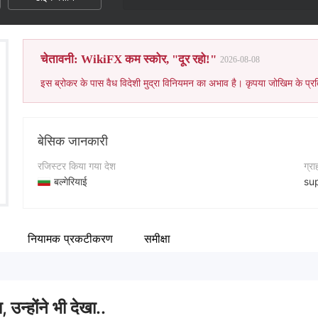
चेतावनी: WikiFX कम स्कोर, "दूर रहो!"
2026-08-08
इस ब्रोकर के पास वैध विदेशी मुद्रा विनियमन का अभाव है। कृपया जोखिम के प्रत
बेसिक जानकारी
रजिस्टर किया गया देश
ग्र
बल्गेरियाई
su
संचालन अवधि
कॉन्
5-10 साल
+4
नियामक प्रकटीकरण
समीक्षा
कंपनी का नाम
कंप
Epic Ventures LTD
ht
, उन्होंने भी देखा..