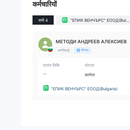
कर्मचारियों
सभी 4
"ЕПИК ВЕНЧЪРС" ЕООД(Bulg
ria)
МЕТОДИ АНДРЕЕВ АЛЕКСИЕВ
मैनेजर
बल्गेरियाई
प्रारंभ तिथि
स्टेटस
--
कार्यरत
"ЕПИК ВЕНЧЪРС" ЕООД(Bulgaria)