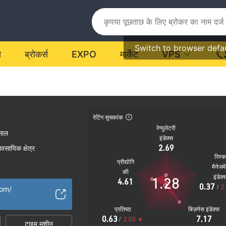
Switch to browser defa
य
ब्रोकर्स
EXPO
मार्केट
VPS
रेटिंग सूचकांक
रेग्युलेटरी
साल
इंडेक्स
2.69
यावसायिक क्षेत्र
रिस्
प्रौद्योगि
मैनेजमे
की
इंडेक्
1.28
4.61
0.37
/
2
com/
प्रतिष्ठा
बिज़नेस इंडेक्स
0.63
7.17
/
2.03
टाइम मशीन