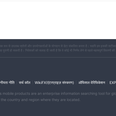
क रूप से उपलब्ध स्रोतों और उपयोगकर्ताओं के योगदान से डेटा संकलित करता है। यद्यपि हम इसकी सटीकता
कि यह पुरानी हो सकती है। निवेशकों को सलाह दी जाती है कि वे कोई भी निर्णय लेने से पहले महत्वपूर्ण विवरणों की
|
|
|
|
नीयता नीति
सर्च कॉल
WikiFX(एंटरप्राइज़ संस्करण)
ऑफिशल वेरिफिकेशन
EX
its mobile products are an enterprise information searching tool for 
f the country and region where they are located.