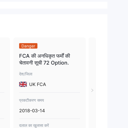
Danger
Danger
FCA की अनधिकृत फर्मों की
चेतावनी (अनधिकृत 
चेतावनी सूची 72 Option.
संस्थाएं).
देश/जिला
देश/जिला
UK FCA
ES CNMV
प्रकटीकरण समय
प्रकटीकरण समय
2018-03-14
2017-11-27
दलाल का खुलासा करें
दलाल का खुलासा करें