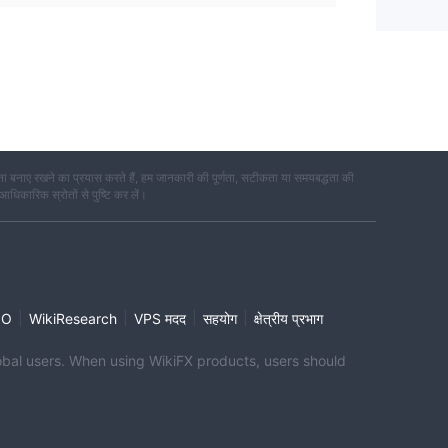
 बनाए रखने का प्रयास करते हैं, हम जानकारी की पूर्णता, सटीकता या समयबद्धता की
 आधिकारिक स्रोतों से पुष्टि कर लें।
|
|
|
|
PO
WikiResearch
VPS मदद
सहयोग
क्षेत्रीय प्रभाग
global users. When using WikiFX products, users should