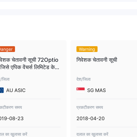
Danger
Warning
िवेशक चेतावनी सूची 72Optio
निवेशक चेतावनी सूची
जिसे एपिक वेंचर्स लिमिटेड के
म से भी जाना जाता है ASIC स
श/जिला
देश/जिला
ह देता है कि यह कंपनी एक
टाले में शामिल हो सकती है.
AU ASIC
SG MAS
रकटीकरण समय
प्रकटीकरण समय
019-08-23
2018-04-20
ाल का खुलासा करें
दलाल का खुलासा करें