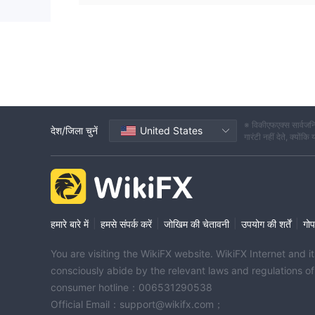
※ विकीएफएक्स सार्वजनि
देश/जिला चुनें
United States
गारंटी नहीं देते, क्यों
|
|
|
|
हमारे बारे में
हमसे संपर्क करें
जोखिम की चेतावनी
उपयोग की शर्तें
गोप
You are visiting the WikiFX website. WikiFX Internet and 
consciously abide by the relevant laws and regulations o
consumer hotline：006531290538
Official Email：support@wikifx.com；