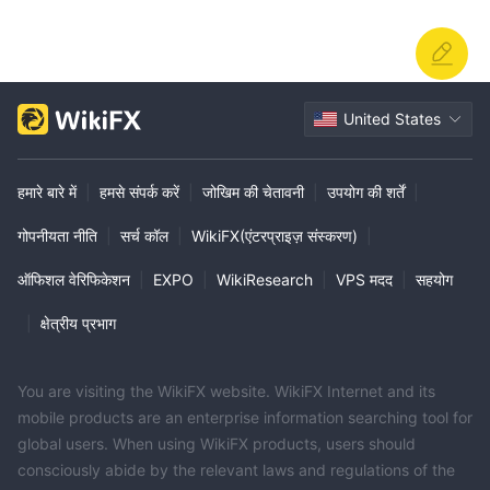
United States
हमारे बारे में
|
हमसे संपर्क करें
|
जोखिम की चेतावनी
|
उपयोग की शर्तें
|
गोपनीयता नीति
|
सर्च कॉल
|
WikiFX(एंटरप्राइज़ संस्करण)
|
ऑफिशल वेरिफिकेशन
|
EXPO
|
WikiResearch
|
VPS मदद
|
सहयोग
|
क्षेत्रीय प्रभाग
You are visiting the WikiFX website. WikiFX Internet and its
mobile products are an enterprise information searching tool for
global users. When using WikiFX products, users should
consciously abide by the relevant laws and regulations of the