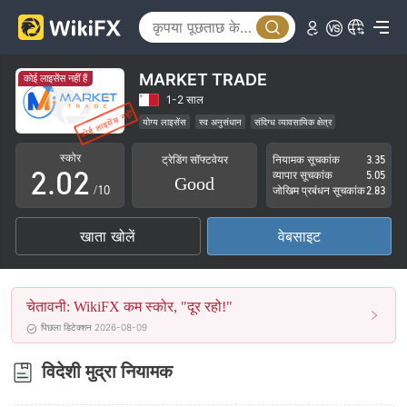
MARKET TRADE
कोई लाइसेंस नहीं हैं
0
0
1-2 साल
योग्य लाइसेंस
स्व अनुसंधान
संदिग्ध व्यावसायिक क्षेत्र
1
1
उच्च संभावित विस्तार
स्कोर
ट्रेडिंग सॉफ्टवेयर
नियामक सूचकांक
3.35
2
.
0
2
व्यापार सूचकांक
5.05
Good
/10
जोखिम प्रबंधन सूचकांक
2.83
3
1
3
खाता खोलें
वेबसाइट
4
2
4
5
3
5
चेतावनी: WikiFX कम स्कोर, "दूर रहो!"
6
4
6
पिछला डिटेक्शन 2026-08-09
7
5
7
विदेशी मुद्रा नियामक
8
6
8