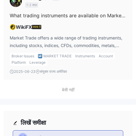
1-2 साल
What trading instruments are available on Market Trade?
WikiFX
जवाब दें
Market Trade offers a wide range of trading instruments,
including stocks, indices, CFDs, commodities, metals,
cryptocurrencies, and energy products. However, Forex
Broker Issues
MARKET TRADE
Instruments
Account
and ETFs are not listed among the tradable instruments.
Platform
Leverage
2025-06-23
संयुक्त राज्य अमेरिका
बेसी नहीं
लिखें समीक्षा