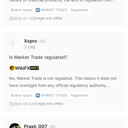
raise concerns about its legitimacy and safety. Traders are
Broker Issues
MARKET TRADE
Regulation
encouraged to carefully evaluate the platform before
2025-07-12
संयुक्त राज्य अमेरिका
engaging in trading.
Xxpro
1-2 साल
Is Market Trade regulated?
WikiFX
जवाब दें
No, Market Trade is not regulated. This means it does not
have oversight from any official regulatory authority.
Traders should proceed with caution, as unregulated
Broker Issues
MARKET TRADE
Regulation
platforms may not provide the same protections as
2025-06-24
संयुक्त राज्य अमेरिका
regulated ones.
Prash_007