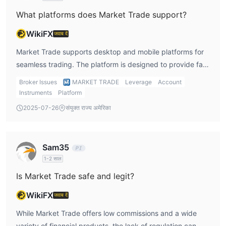
What platforms does Market Trade support?
WikiFX
जवाब दें
Market Trade supports desktop and mobile platforms for
seamless trading. The platform is designed to provide fast
and reliable access to global exchanges.
Broker Issues
MARKET TRADE
Leverage
Account
Instruments
Platform
2025-07-26
संयुक्त राज्य अमेरिका
Sam35
1-2 साल
Is Market Trade safe and legit?
WikiFX
जवाब दें
While Market Trade offers low commissions and a wide
variety of financial products, the lack of regulation can