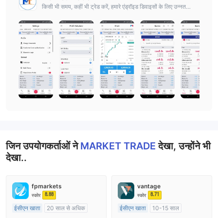
किसी भी समय, कहीं भी ट्रेड करें, हमारे एंड्रॉइड डिवाइसों के लिए उन्नत
ट्रेडिंग ऐप के साथ।
जिन उपयोगकर्ताओं ने
MARKET TRADE
देखा, उन्होंने भी
देखा..
fpmarkets
vantage
8.88
8.71
स्कोर
स्कोर
ईसीएन खाता
20 साल से अधिक
ईसीएन खाता
10-15 साल