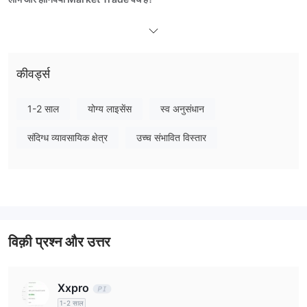
नियामित नहीं
Market Trade
है, और व्यापारियों को सावधानी बरतने और धन का
सावधानीपूर्वक उपयोग करने की सलाह दी जाती है।
मैं Market Trade पर क्या व्यापार कर सकता है?
कीवर्ड्स
विदेशी
Market Trade 150 से अधिक व्यापार्य उपकरण प्रदान करता है, जिसमें
मुद्रा, स्टॉक्स, क्रिप्टोकरेंसी, फ्यूचर्स,
धातु, ऊर्ज
,
और विकल्प
शामिल हैं।
1-2 साल
योग्य लाइसेंस
स्व अनुसंधान
लीवरेज
संदिग्ध व्यावसायिक क्षेत्र
उच्च संभावित विस्तार
1:500
Market Trade तकनीक अनुपात उपयोग करने की अनुमति देता है तक
।
यह ध्यान देने योग्य है कि लीवरेज का उपयोग लाभों को अधिकतम कर सकता है और एक
साथ ही हानि भी बढ़ा सकता है।
विक़ी प्रश्न और उत्तर
Xxpro
1-2 साल