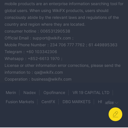
mobile products are an enterprise information searching tool for
global users. When using WikiFX products, users should
consciously abide by the relevant laws and regulations of the
country and region where they are located.
consumer hotline：006531290538
Official Email：support@wikifx.com；
Mobile Phone Number：234 706 777 7762；61 449895363
Telegram：+60 103342306
Whatsapp：+852-6613 1970；
License or other information error corrections, please send the
information to：qa@wikifx.com
Cooperation：business@wikifx.com
Merin
Nadex
Opofinance
VR 19 CAPITAL LTD
Fusion Markets
CentFX
DBG MARKETS
HFM
अधिक
Veracity Markets
JTFX
InnoMP
ACG Markets
PRIME FX TRADING
UNX Markets
IFX