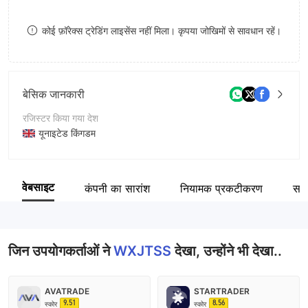
8
कोई फ़ॉरेक्स ट्रेडिंग लाइसेंस नहीं मिला। कृपया जोखिमों से सावधान रहें।
9
बेसिक जानकारी
रजिस्टर किया गया देश
यूनाइटेड किंगडम
संचालन अवधि
2-5 साल
वेबसाइट
कंपनी का सारांश
नियामक प्रकटीकरण
समीक
कंपनी का नाम
WXJTSS GROUP CO., LTD
जिन उपयोगकर्ताओं ने
WXJTSS
देखा, उन्होंने भी देखा..
AVATRADE
STARTRADER
9.51
8.56
स्कोर
स्कोर