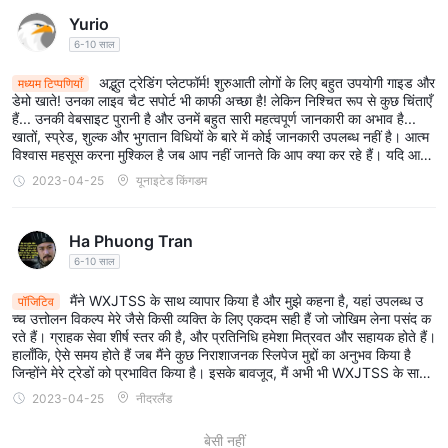
Yurio
6-10 साल
अद्भुत ट्रेडिंग प्लेटफॉर्म! शुरुआती लोगों के लिए बहुत उपयोगी गाइड और
मध्यम टिप्पणियाँ
डेमो खाते! उनका लाइव चैट सपोर्ट भी काफी अच्छा है! लेकिन निश्चित रूप से कुछ चिंताएँ
हैं... उनकी वेबसाइट पुरानी है और उनमें बहुत सारी महत्वपूर्ण जानकारी का अभाव है...
खातों, स्प्रेड, शुल्क और भुगतान विधियों के बारे में कोई जानकारी उपलब्ध नहीं है। आत्म
विश्वास महसूस करना मुश्किल है जब आप नहीं जानते कि आप क्या कर रहे हैं। यदि आप
WXJTSS पर विचार कर रहे हैं, तो बस जोखिमों से अवगत रहें और सावधानी से आगे ब
2023-04-25
यूनाइटेड किंगडम
ढ़ें!
Ha Phuong Tran
6-10 साल
मैंने WXJTSS के साथ व्यापार किया है और मुझे कहना है, यहां उपलब्ध उ
पॉजिटिव
च्च उत्तोलन विकल्प मेरे जैसे किसी व्यक्ति के लिए एकदम सही हैं जो जोखिम लेना पसंद क
रते हैं। ग्राहक सेवा शीर्ष स्तर की है, और प्रतिनिधि हमेशा मित्रवत और सहायक होते हैं।
हालाँकि, ऐसे समय होते हैं जब मैंने कुछ निराशाजनक स्लिपेज मुद्दों का अनुभव किया है
जिन्होंने मेरे ट्रेडों को प्रभावित किया है। इसके बावजूद, मैं अभी भी WXJTSS के साथ
व्यापार करने का आनंद लेता हूं और महसूस करता हूं कि उच्च उत्तोलन के लाभ कभी-कभी
2023-04-25
नीदरलैंड
फिसलन के मुद्दों को पछाड़ देते हैं।
बेसी नहीं