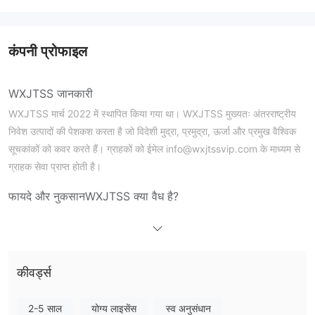
कंपनी प्रोफाइल
WXJTSS जानकारी
WXJTSS मार्च 2022 में स्थापित किया गया था। WXJTSS मुख्यतः अंतरराष्ट्रीय
निवेश उत्पादों की पेशकश करता है जो विदेशी मुद्रा, प्रमुद्रा, ऊर्जा और प्रमुख वैश्विक
सूचकांकों को कवर करते हैं। ग्राहकों को ईमेल info@wxjtssvip.com के माध्यम से
ग्राहक सेवा प्राप्त होती है।
फायदे और नुकसान
WXJTSS क्या वैध है?
WXJTSS वर्तमान में किसी भी प्रभावी नियमन की स्थिति में नहीं है।
WXJTSS पर मैं क्या ट्रेड कर सकता हूँ?
विदेशी मुद्रा, कमोडिटीज, स्टॉक इंडेक्स और
WXJTSS ट्रेडरों को
कीवर्ड्स
क्रिप्टोकरेंसी
तक पहुंच का अवसर प्रदान करता है।
2-5 साल
योग्य लाइसेंस
स्व अनुसंधान
लीवरेज