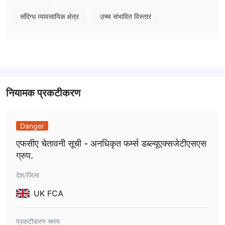
WXJTSS 1:400 तक लीवरेज प्रदान करता है।
संदिग्ध व्यावसायिक क्षेत्र
उच्च संभावित विस्तार
ट्रेडिंग प्लेटफॉर्म
WXJTSS ट्रेडिंग प्लेटफॉर्म अपना खुद का प्लेटफॉर्म है।
नियामक प्रकटीकरण
Danger
एफसीए चेतावनी सूची - अनधिकृत फर्म्स डब्ल्यूएक्सजेटीएसएस
ग्रुप.
देश/जिला
UK FCA
प्रकटीकरण समय