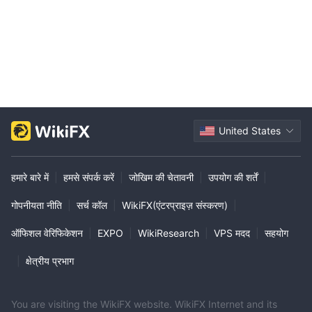
United States
हमारे बारे में
|
हमसे संपर्क करें
|
जोखिम की चेतावनी
|
उपयोग की शर्तें
|
गोपनीयता नीति
|
सर्च कॉल
|
WikiFX(एंटरप्राइज़ संस्करण)
|
ऑफिशल वेरिफिकेशन
|
EXPO
|
WikiResearch
|
VPS मदद
|
सहयोग
|
क्षेत्रीय प्रभाग
You are visiting the WikiFX website. WikiFX Internet and its