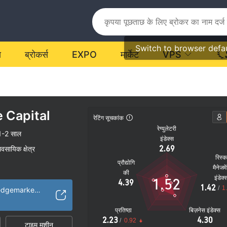
Switch to browser defa
य
ब्रोकर्स
EXPO
मार्केट
VPS
 Capital
रेटिंग सूचकांक
रेग्युलेटरी
1-2 साल
इंडेक्स
2.69
यावसायिक क्षेत्र
रिस्
प्रौद्योगि
मैनेजमे
की
इंडेक्
1.52
4.39
1.42
/
1
https://www.algoedgemarkets.com
प्रतिष्ठा
बिज़नेस इंडेक्स
2.23
4.30
/
0.92
टाइम मशीन