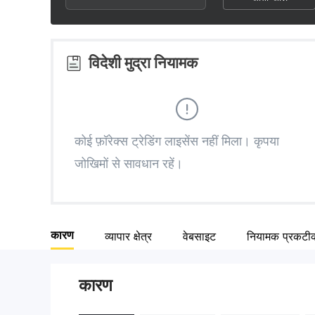
2
6
3
3
7
4
विदेशी मुद्रा नियामक
4
8
5
5
9
6
कोई फ़ॉरेक्स ट्रेडिंग लाइसेंस नहीं मिला। कृपया
जोखिमों से सावधान रहें।
6
7
7
8
कारण
व्यापार क्षेत्र
वेबसाइट
नियामक प्रकट
8
9
कारण
9