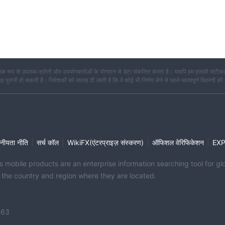
क रूप से उपलब्ध स्रोतों और उपयोगकर्ताओं के योगदान से डेटा संकलित करता है। यद्यपि हम इसकी सटीकता
कि यह पुरानी हो सकती है। निवेशकों को सलाह दी जाती है कि वे कोई भी निर्णय लेने से पहले महत्वपूर्ण विवरणों की
|
|
|
|
नीयता नीति
सर्च कॉल
WikiFX(एंटरप्राइज़ संस्करण)
ऑफिशल वेरिफिकेशन
EX
its mobile products are an enterprise information searching tool for 
f the country and region where they are located.
363