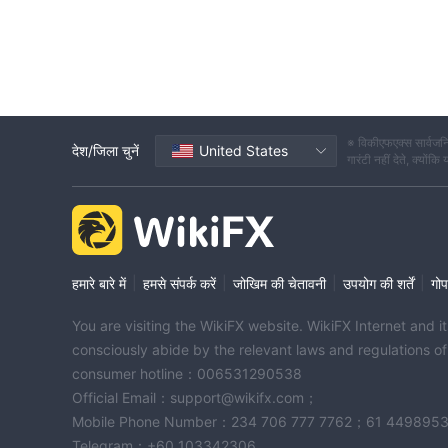
※ विकीएफएक्स सार्वजनि
देश/जिला चुनें
United States
गारंटी नहीं देते, क्यों
|
|
|
|
हमारे बारे में
हमसे संपर्क करें
जोखिम की चेतावनी
उपयोग की शर्तें
गोप
You are visiting the WikiFX website. WikiFX Internet and 
consciously abide by the relevant laws and regulations o
consumer hotline：006531290538
Official Email：support@wikifx.com；
Mobile Phone Number：234 706 777 7762；61 449895
Telegram：+60 103342306