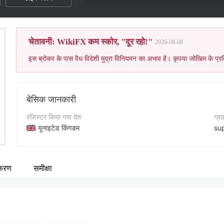
चेतावनी: WikiFX कम स्कोर, "दूर रहो!"
2026-08-08
इस ब्रोकर के पास वैध विदेशी मुद्रा विनियमन का अभाव है। कृपया जोखिम के प्रत
बेसिक जानकारी
रजिस्टर किया गया देश
ग्र
यूनाइटेड किंगडम
su
संचालन अवधि
कॉन्
1-2 साल
+1
ीकरण
समीक्षा
कंपनी का नाम
कंप
Algo Edge Capital Markets
ht