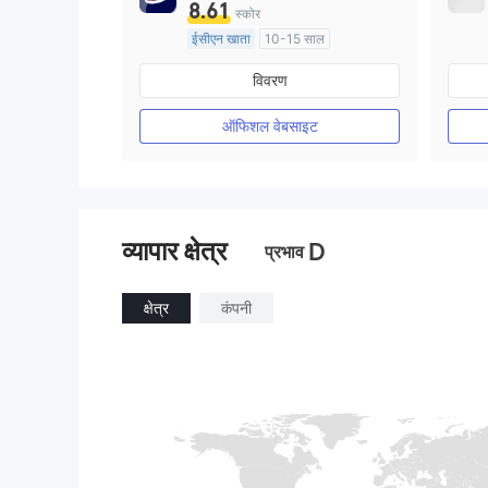
8.61
स्कोर
ईसीएन खाता
10-15 साल
ऑस्ट्रेलिया विनियमन
विवरण
मार्केट मेकिंग (एमएम)
मुख्य-लेबल MT4
ऑफिशल वेबसाइट
व्यापार क्षेत्र
D
प्रभाव
क्षेत्र
कंपनी