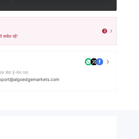
2
ि सचेत रहें!
ाहक सेवा ई-मेल पता
pport@algoedgemarkets.com
टेक्ट नंबर
7027064466
नी की वेबसाइट
tps://www.algoedgemarkets.com