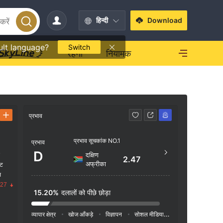
हिन्दी
Download
ult language?
Switch
रहना
नियामक
प्रभाव
संपर्क करें
प्रभाव सूचकांक NO.1
+1 7
प्रभाव
D
दक्षिण
क
http
2.47
अफ्रीका
ंट
11 GR
स
NECK,
.27
15.20%
दलालों को पीछे छोड़ा
व्यापार क्षेत्र
खोज आँकड़े
विज्ञापन
सोशल मीडिया इंडेक्स