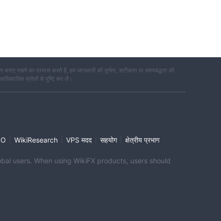
 बनाए रखने का प्रयास करते हैं, हम जानकारी की पूर्णता, सटीकता या समयबद्धता की
 आधिकारिक स्रोतों से पुष्टि कर लें।
|
|
|
|
PO
WikiResearch
VPS मदद
सहयोग
क्षेत्रीय प्रभाग
global users. When using WikiFX products, users should