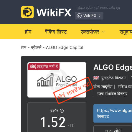
ग्लोबल ब्रोकर नियामक जाँच एप
WikiFX
0
होम
रैंकिंग लिस्ट
एक्सपोज़र
समुदा
होम
-
ब्रोकर्स
-
ALGO Edge Capital
1
2
ALGO Edge
कोई लाइसेंस नहीं हैं
यूनाइटेड किंगडम
|
3
0
योग्य लाइसेंस
संदिग्ध व्
|
उच्च संभावित विस्तार
|
0
4
1
स्कोर
1
.
5
2
वेबसाइट
/10
खाता खोलें