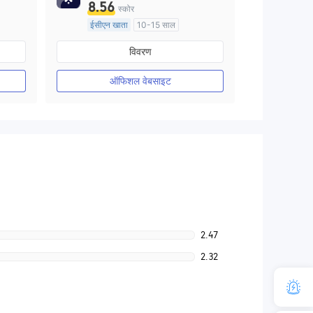
8.56
स्कोर
ईसीएन खाता
10-15 साल
ऑस्ट्रेलिया विनियमन
विवरण
मार्केट मेकिंग (एमएम)
मुख्य-लेबल MT4
ऑफिशल वेबसाइट
2.47
2.32