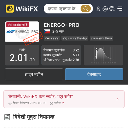
ENERGO- PRO
कोई लाइसेंस नहीं हैं
0
2-5 साल
योग्य लाइसेंस
संदिग्ध व्यावसायिक क्षेत्र
उच्च संभावित विस्तार
1
0
स्कोर
नियामक सूचकांक
3.92
2
.
0
1
व्यापार सूचकांक
6.73
/10
जोखिम प्रबंधन सूचकांक
2.78
3
1
2
टाइम मशीन
वेबसाइट
4
2
3
5
3
4
चेतावनी: WikiFX कम स्कोर, "दूर रहो!"
6
4
5
पिछला डिटेक्शन 2026-08-09
जोखिम
2
7
5
6
विदेशी मुद्रा नियामक
8
6
7