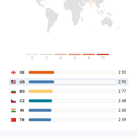
0
2
4
6
8
10
2.92
GE
2.92
US
2.77
BG
2.68
CZ
2.60
IN
2.59
TR