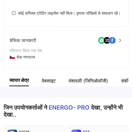
9
7
8
कोई फ़ॉरेक्स ट्रेडिंग लाइसेंस नहीं मिला। कृपया जोखिमों से सावधान रहें।
8
9
9
बेसिक जानकारी
रजिस्टर किया गया देश
चेक गणराज्य
संचालन अवधि
2-5 साल
व्यापार क्षेत्र
वेबसाइट
वंशावली (जिनिओलॉजी)
संबंधि
कंपनी का नाम
ENERGO- PRO a.s.
जिन उपयोगकर्ताओं ने
ENERGO- PRO
देखा, उन्होंने भी
देखा..
FXCM
FXT