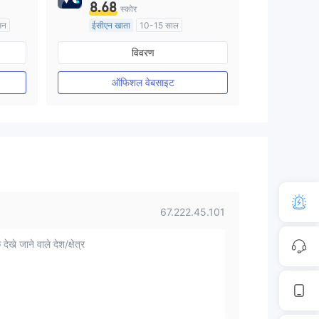
8.68
स्कोर
मन
ईसीएन खाता
10-15 साल
न
ऑस्ट्रेलिया विनियमन
विवरण
मार्केट मेकिंग (एमएम)
मुख्य-लेबल MT4
ऑफिशल वेबसाइट
67.222.45.101
 देखे जाने वाले देश/क्षेत्र