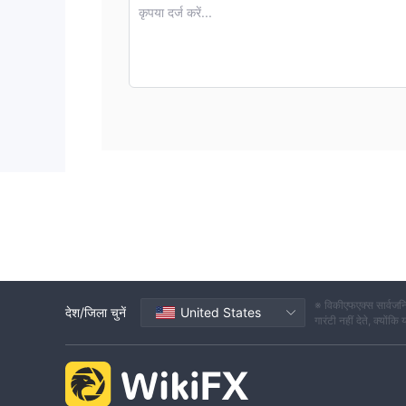
कुछ शैक्षिक संसाधन पर उपलब्ध हैं Costra-FX , जैसे व्यापारिक संकेत
कृपया दर्ज करें...
का ग्राहक समर्थन Costra-FX
नीचे ग्राहक सेवा के बारे में विवरण दिया गया है।
भाषा (ओं): अंग्रेजी
ईमेल: जानकारी @ Costra-FX ।जाल
फ़ोन नंबर: +34 682 399 845
सोशल मीडिया: फेसबुक, लिंक्डइन, ट्विटर
विकीएफएक्स पर उपयोगकर्ता एक्सपोजर
हमें इस समय धोखाधड़ी गतिविधि की कोई रिपोर्ट नहीं मिली है।
के फायदे और नुकसान Costra-FX
लाभ:
मेटाकोट्स प्लेटफॉर्म
ट्रेडिंग सिग्नल
डेमो खाता
※ विकीएफएक्स सार्वजनि
देश/जिला चुनें
United States
नुकसान:
गारंटी नहीं देते, क्यों
कोई प्रभावी नियमन नहीं
कम जानकारी उपलब्ध है
के बारे में अक्सर पूछे जाने वाले प्रश्न Costra-FX