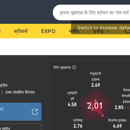
Switch to browser defa
य
ब्रोकर्स
EXPO
मार्केट
VPS
रेटिंग सूचकांक
रेग्युलेटरी
इंडेक्स
2.69
ाइसेंस
रिस्
उच्च संभावित विस्तार
|
प्रौद्योगि
मैनेजमे
की
इंडेक्
2.01
4.58
2.85
/
0
m/
प्रतिष्ठा
बिज़नेस इंडेक्स
2.76
6.69
म मशीन