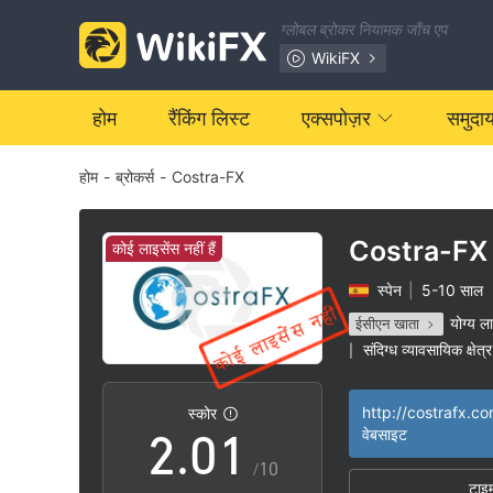
ग्लोबल ब्रोकर नियामक जाँच एप
WikiFX
होम
रैंकिंग लिस्ट
एक्सपोज़र
समुदा
होम
-
ब्रोकर्स
-
Costra-FX
Costra-FX
कोई लाइसेंस नहीं हैं
स्पेन
|
5-10 साल
0
योग्य ल
ईसीएन खाता
संदिग्ध व्यावसायिक क्षेत्र
|
1
0
http://costrafx.co
स्कोर
2
.
0
1
वेबसाइट
/10
टाइ