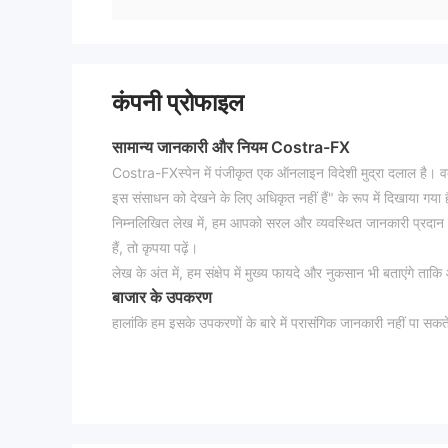
कंपनी प्रोफाइल
सामान्य जानकारी और नियम Costra-FX
Costra-FXस्पेन में पंजीकृत एक ऑनलाइन विदेशी मुद्रा दलाल है। व
इस संसाधन को देखने के लिए अधिकृत नहीं हैं" के रूप में दिखाया गया
निम्नलिखित लेख में, हम आपको सरल और व्यवस्थित जानकारी प्रदान कर
हैं, तो कृपया पढ़ें।
लेख के अंत में, हम संक्षेप में मुख्य फायदे और नुकसान भी बताएंगे त
बाजार के उपकरण
हालांकि हम इसके उपकरणों के बारे में प्रासंगिक जानकारी नहीं पा सक
इसके अलावा, वस्तुओं, ऊर्जा, धातु, शेयर, सूचकांक और क्रिप्टोकरेंस
के साथ व्यापार करने के लिए फैलता है और कमीशन Cost
Costra-FXअपनी वेबसाइट पर विस्तार, कमीशन, स्वैप इत्यादि जैसी अ
लागतें बहुत महत्वपूर्ण हैं, और इन्हें कुल मिलाकर माना जाना चाहिए
अनुशंसा करते हैं कि आप इन लेन-देन लागतों की गणना करने के लिए 