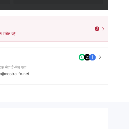
2
ि सचेत रहें!
ाहक सेवा ई-मेल पता
fo@costra-fx.net
टेक्ट नंबर
4682399845
नी की वेबसाइट
p://costrafx.com/