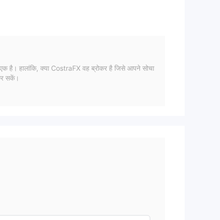
ाल
कर सकें।
 mt4
र,
ालने