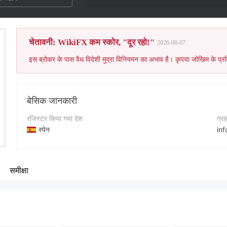
चेतावनी: WikiFX कम स्कोर, "दूर रहो!"
2026-08-07
इस ब्रोकर के पास वैध विदेशी मुद्रा विनियमन का अभाव है। कृपया जोखिम के प्रत
बेसिक जानकारी
रजिस्टर किया गया देश
ग्र
स्पेन
in
संचालन अवधि
कॉन्
5-10 साल
+3
समीक्षा
कंपनी का नाम
कंप
Costa-FX Trading
htt