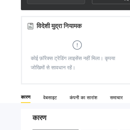
3
1
2
4
2
3
विदेशी मुद्रा नियामक
5
3
4
6
4
5
कोई फ़ॉरेक्स ट्रेडिंग लाइसेंस नहीं मिला। कृपया
जोखिमों से सावधान रहें।
7
5
6
8
6
7
कारण
वेबसाइट
कंपनी का सारांश
समाचार
9
7
8
कारण
8
9