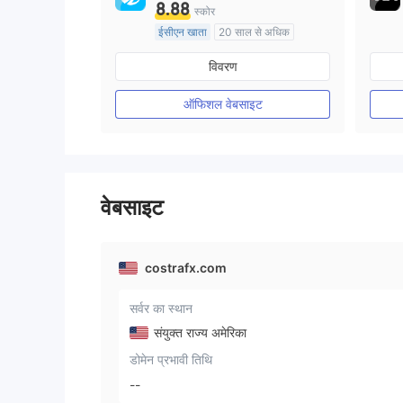
8.88
स्कोर
ईसीएन खाता
20 साल से अधिक
ऑस्ट्रेलिया विनियमन
विवरण
मार्केट मेकिंग (एमएम)
मुख्य-लेबल MT4
ऑफिशल वेबसाइट
वेबसाइट
costrafx.com
सर्वर का स्थान
संयुक्त राज्य अमेरिका
डोमेन प्रभावी तिथि
--