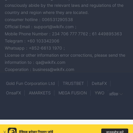
consciously abide by the relevant laws and regulations of the
country and region where they are located.
consumer hotline：006531290538
Official Email：support@wikifx.com；
Mobile Phone Number：234 706 777 7762；61 449895363
Telegram：+60 103342306
Whatsapp：+852-6613 1970；
License or other information error corrections, please send the
information to：qa@wikifx.com
Cooperation：business@wikifx.com
Gold Fun Corporation Ltd
TRUSTBET
DeltaFX
OnsaFX
AMARKETS
MEGA FUSION
YWO
अधिक
UNIGLOBE markets
IX Brokers
Fake Exness
SP MARKETS
MIDASFX
GivTrade
CM-Prime
APL Markets
MGF
EXCENT CAPITAL
Radar Brokers
STARFINTEX
EMS
वैश्विक ब्रोकर नियमन जांचें
डाउनलोड करें