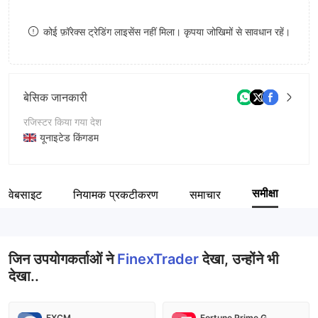
8
कोई फ़ॉरेक्स ट्रेडिंग लाइसेंस नहीं मिला। कृपया जोखिमों से सावधान रहें।
9
बेसिक जानकारी
रजिस्टर किया गया देश
यूनाइटेड किंगडम
संचालन अवधि
2-5 साल
समीक्षा
वेबसाइट
नियामक प्रकटीकरण
समाचार
कंपनी का नाम
Finex Group Ltd
जिन उपयोगकर्ताओं ने
FinexTrader
देखा, उन्होंने भी
देखा..
FXCM
Fortune Prime Global