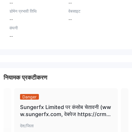
--
--
डोमेन प्रभावी तिथि
वेबसाइट
--
--
कंपनी
--
नियामक प्रकटीकरण
Danger
Da
Sungerfx Limited पर कंसोब चेतावनी (ww
अनधि
w.sungerfx.com, वेबपेज https://crm.s
फॉरे
ungerfx.com) - Uncanny Services Ll
देश/जिला
देश/
c (https://fivemarkets.io, वेबपेज http