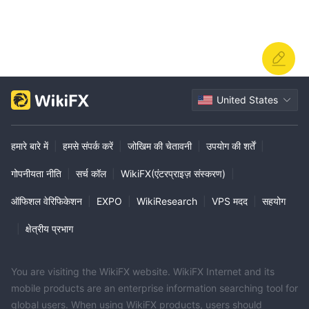
United States
हमारे बारे में
|
हमसे संपर्क करें
|
जोखिम की चेतावनी
|
उपयोग की शर्तें
|
गोपनीयता नीति
|
सर्च कॉल
|
WikiFX(एंटरप्राइज़ संस्करण)
|
ऑफिशल वेरिफिकेशन
|
EXPO
|
WikiResearch
|
VPS मदद
|
सहयोग
|
क्षेत्रीय प्रभाग
You are visiting the WikiFX website. WikiFX Internet and its
mobile products are an enterprise information searching tool for
global users. When using WikiFX products, users should