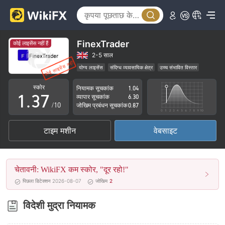
2
3
0
4
FinexTrader
कोई लाइसेंस नहीं हैं
1
5
2-5 साल
योग्य लाइसेंस
संदिग्ध व्यावसायिक क्षेत्र
उच्च संभावित विस्तार
0
2
6
स्कोर
नियामक सूचकांक
1.04
1
.
3
7
व्यापार सूचकांक
6.30
/10
जोखिम प्रबंधन सूचकांक
0.87
2
4
8
टाइम मशीन
वेबसाइट
3
5
9
4
6
चेतावनी: WikiFX कम स्कोर, "दूर रहो!"
5
7
पिछला डिटेक्शन 2026-08-07
जोखिम
2
6
8
विदेशी मुद्रा नियामक
7
9