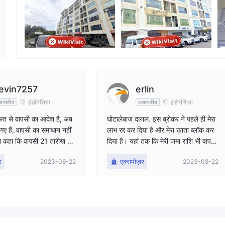
कंपनी का कर्मचारी
इंस्
--
ht
evin7257
erlin
इंडोनेशिया
इंडोनेशिया
त्यापित
असत्यापित
स्त से वापसी का आदेश है, अब
घोटालेबाज दलाल. इस ब्रोकर ने पहले ही मेरा
गए हैं, वापसी का समाधान नहीं
लाभ रद्द कर दिया है और मेरा खाता ब्लॉक कर
ंने कहा कि वापसी 21 तारीख से
दिया है। यहां तक ​​कि मेरी जमा राशि भी वापस
चाहिए, लेकिन वे बिना किसी
नहीं की गई. मैं एक महीने से अधिक समय से
र
एक्सपोज़र
2023-08-22
2023-08-22
्टीकरण के केवल अपने सामान्य उ
इंतजार कर रहा हूं लेकिन मेरी जमा राशि वापस
ब देते हैं
नहीं की गई। इस पोस्ट तक एक जमा राशि है
जो वापस नहीं की गई है nb: मैंने 1005$ ज
मा किए हैं