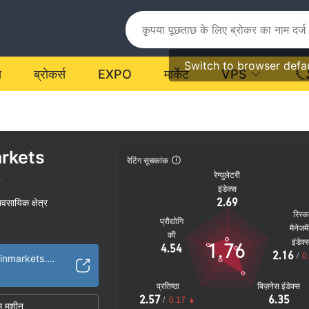
Switch to browser defa
य
ब्रोकर्स
EXPO
मार्केट
VPS
rkets
रेटिंग सूचकांक
रेग्युलेटरी
इंडेक्स
2.69
यावसायिक क्षेत्र
रिस्
प्रौद्योगि
मैनेजमे
की
इंडेक्
1.76
4.54
2.16
/
0
https://www.unicoinmarkets.com/
प्रतिष्ठा
बिज़नेस इंडेक्स
2.57
6.35
/
0.17
म मशीन