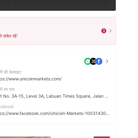
3
ि सचेत रहें!
नी की वेबसाइट
tps://www.unicoinmarkets.com/
नी का पता
Unit No. 3A-15, Level 3A, Labuan Times Square, Jalan Merdeka, 87000 Labuan F.T. Malaysia
cebook
https://www.facebook.com/Unicoin-Markets-100314305083842/
ps://twitter.com/UnicoinM