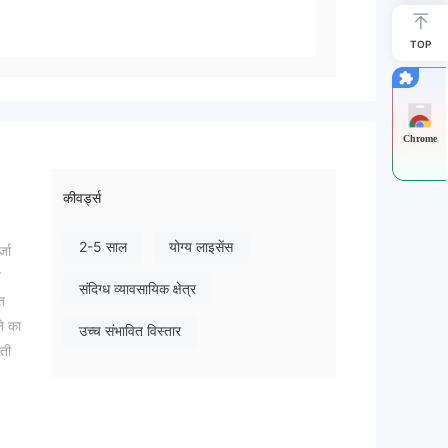
TOP
Chrome
कीवर्ड्स
2-5 साल
योग्य लाइसेंस
्जा
श
संदिग्ध व्यावसायिक क्षेत्र
त
ने का
उच्च संभावित विस्तार
ती
ा और
 की