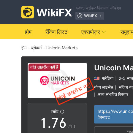
0
ग्लोबल ब्रोकर नियामक जाँच एप
1
0
WikiFX
2
1
होम
रैंकिंग लिस्ट
एक्सपोज़र
समुदा
होम
-
ब्रोकर्स
-
Unicoin Markets
3
2
4
3
Unicoin Ma
कोई लाइसेंस नहीं हैं
मलेशिया
|
2-5 साल
5
4
योग्य लाइसेंस
संदिग्ध व्
|
उच्च संभावित विस्तार
|
0
6
5
स्कोर
1
.
7
6
वेबसाइट
/10
टाइ