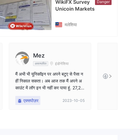
WikiFX Survey
Danger
टाग्राम
Unicoin Markets
tps://www.instagram.com/unicoinmarkets/
मलेशिया
Mez
इंडोनेशिया
असत्यापित
मैं अभी भी यूनिकॉइन पर अपने बटुए से पैसा न
6
हीं निकाल सकता। अब आज तक मैं अपने अ
काउंट में लॉग इन भी नहीं कर पाया हूं. 27,23
सितंबर को उन्हें ईमेल करके पूछा गया कि मैं
एक्सपोज़र
2023-10-05
लॉगिन क्यों नहीं कर पा रहा हूं, जब तक मैंने य
ह शिकायत नहीं लिखी तब तक कोई उत्तर नहीं
मिला। कृपया कोई भी मेरी मदद कर सकता है