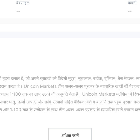
वेबसाइट
कंपनी
--
--
रा दलाल है, जो अपने ग्राहकों को विदेशी मुद्रा, सूचकांक, स्टॉक, बुलियन, बेस मेटल्स, ऊर
पहुंच प्रदान करता है। Unicoin Markets तीन अलग-अलग प्रकार के व्यापारिक खातों की पेशक
उच्चतम 1:100 तक का लाभ उठाने की अनुमति देता है। Unicoin Markets मलेशिया में स्थि
आधार धातु, ऊर्जा उत्पादों और कृषि-उत्पादों सहित वैश्विक वित्तीय बाजारों तक पहुंच प्रदान कर
ि और 1:100 तक के उत्तोलन के साथ तीन अलग-अलग प्रकार के व्यापारिक खाते प्रदान कर
े, ब्रोकर किसी भी नियामक प्राधिकरण द्वारा अधिकृत या विनियमित नहीं है, जो इसकी वैधत
, कंपनी को एक संदिग्ध क्लोन के रूप में फ़्लैग किया गया है, यह दर्शाता है कि यह एक वैध ब्रोकर
अधिक जानें