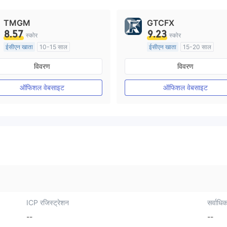
TMGM
GTCFX
8.57
9.23
स्कोर
स्कोर
ईसीएन खाता
10-15 साल
ईसीएन खाता
15-20 साल
ऑस्ट्रेलिया विनियमन
यूनाइटेड किंगडम विनियमन
विवरण
विवरण
मार्केट मेकिंग (एमएम)
मार्केट मेकिंग (एमएम)
मुख्य-लेबल MT4
मुख्य-लेबल MT4
ऑफिशल वेबसाइट
ऑफिशल वेबसाइट
ICP रजिस्ट्रेशन
सर्वाधिक
--
--