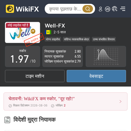
4
2
5
3
6
4
Well-FX
कोई लाइसेंस नहीं हैं
7
5
2-5 साल
योग्य लाइसेंस
संदिग्ध व्यावसायिक क्षेत्र
उच्च संभावित विस्तार
0
8
6
स्कोर
नियामक सूचकांक
2.80
1
.
9
7
व्यापार सूचकांक
6.55
/10
जोखिम प्रबंधन सूचकांक
2.79
2
8
टाइम मशीन
वेबसाइट
3
9
4
चेतावनी: WikiFX कम स्कोर, "दूर रहो!"
5
पिछला डिटेक्शन 2026-08-06
जोखिम
2
6
विदेशी मुद्रा नियामक
7