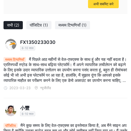
विदेशी मुद्रा
Well-FXव्यापारियों को इसमें भाग लेने की अनुमति देता है
बाजार, जिसमें
अभी सबमिट करे
मुद्रा जोड़े की खरीद और बिक्री शामिल है। व्यापारी इन उतार-चढ़ाव से लाभ के उद्देश्य
से विभिन्न मुद्राओं के बीच विनिमय दर के उतार-चढ़ाव पर अनुमान लगा सकते हैं।
हाजिर धातु
इसके अतिरिक्त, Well-FX प्रदान
सभी
(2)
पॉजिटिव
(1)
मध्यम टिप्पणियाँ
सोने, चांदी, प्लेटिनम और पैलेडियम
(1)
सहित वस्तुओं के लिए व्यापार। इन कीमती धातुओं की कीमत में परिवर्तन, जिन्हें अक्सर
निपटारे पर तत्काल डिलीवरी के लिए हाजिर अनुबंध के रूप में कारोबार किया जाता है,
FX1350233030
व्यापारियों द्वारा अटकलों के अधीन हैं।
6-10 साल
सीएफडी
आगे, Well-FX तक पहुँच प्रदान करता है
व्यापार। सीएफडी ट्रेडिंग द्वारा
मैं पिछले आठ महीनों से वेल-एफएक्स के साथ हूं और यह नहीं बदला है।
मध्यम टिप्पणियाँ
ऊपर और नीचे दोनों बाजारों में लचीलापन और व्यापार करने का अवसर प्रदान किया
प्रतिस्पर्धी स्प्रेड के साथ-साथ बढ़िया प्लेटफॉर्म। मैं अपने व्यापारिक लचीलेपन को बढ़ाने
जाता है।
के लिए इसके उदार व्यापारिक उत्तोलन का उपयोग करना पसंद करता हूं, बहुत ही रोमांचक!
कोई भी जो अभी इस प्लेटफॉर्म पर आ रहा है, हालांकि, मैं सुझाव दूंगा कि आपको इसके
आखिरी बात भी बहुत महत्वपूर्ण है, Well-FX व्यापारियों को व्यापार करने में सक्षम बनाता
व्यापारिक माहौल का परीक्षण करने के लिए एक डेमो अकाउंट का उपयोग करना चाहिए, अग
स्पॉट इंडेक्स
है
जो एक निश्चित स्थान, क्षेत्र या उद्योग में शेयरों के चयन के प्रदर्शन
र आपको यहां अच्छा ट्रेडिंग अनुभव नहीं मिला है।
2023-03-23
न्यूजीलैंड
को दर्शाता है। व्यापारी व्यक्तिगत इक्विटी में व्यापार करने के बजाय S&P 500 या
NASDAQ जैसे सूचकांक की दिशा का अनुमान लगा सकते हैं।
小豐
खाता
6-10 साल
डेमो खाते
Well-FXप्रदान
, जिन्हें प्रैक्टिस अकाउंट्स या सिम्युलेटेड अकाउंट्स के नाम
मैंने कुछ समय के लिए वेल-एफएक्स का इस्तेमाल किया है, अब मैंने साइन अप
पॉजिटिव
से भी जाना जाता है। ये खाते उन व्यापारियों के लिए डिज़ाइन किए गए हैं जो अपनी
किया है क्योंकि उनका स्प्रेड बहुत कम था और कोई कमीशन नहीं लिया गया था। मैं उनके