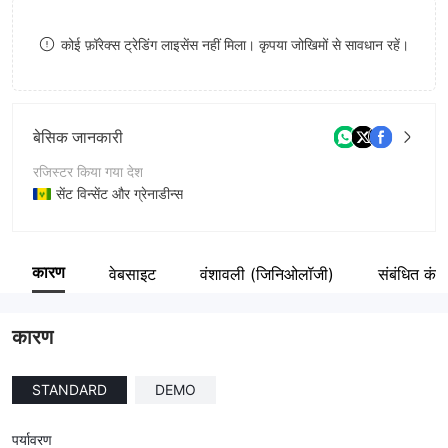
8
कोई फ़ॉरेक्स ट्रेडिंग लाइसेंस नहीं मिला। कृपया जोखिमों से सावधान रहें।
9
बेसिक जानकारी
रजिस्टर किया गया देश
सेंट विन्सेंट और ग्रेनाडीन्स
संचालन अवधि
2-5 साल
कारण
वेबसाइट
वंशावली (जिनिओलॉजी)
संबंधित कंपन
कंपनी का नाम
Well-FX
कारण
STANDARD
DEMO
पर्यावरण