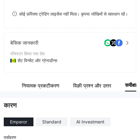
8
कोई फ़ॉरेक्स ट्रेडिंग लाइसेंस नहीं मिला। कृपया जोखिमों से सावधान रहें।
9
बेसिक जानकारी
रजिस्टर किया गया देश
सेंट विन्सेंट और ग्रेनाडीन्स
संचालन अवधि
2-5 साल
समीक्षा
ारांश
नियामक प्रकटीकरण
विक़ी प्रश्न और उत्तर
कंपनी का नाम
bitcastle LLC
कारण
Emperor
Standard
AI Investment
पर्यावरण