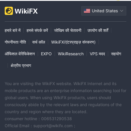
United States
हमारे बारे में
|
हमसे संपर्क करें
|
जोखिम की चेतावनी
|
उपयोग की शर्तें
|
गोपनीयता नीति
|
सर्च कॉल
|
WikiFX(एंटरप्राइज़ संस्करण)
|
ऑफिशल वेरिफिकेशन
|
EXPO
|
WikiResearch
|
VPS मदद
|
सहयोग
|
क्षेत्रीय प्रभाग
You are visiting the WikiFX website. WikiFX Internet and its
mobile products are an enterprise information searching tool for
global users. When using WikiFX products, users should
consciously abide by the relevant laws and regulations of the
country and region where they are located.
consumer hotline：006531290538
Official Email：support@wikifx.com；