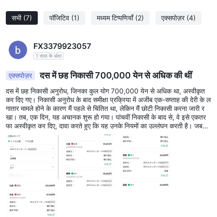
सभी
(7)
पॉजिटिव
(1)
मध्यम टिप्पणियाँ
(2)
एक्सपोज़र
(4)
FX3379923057
1 साल के अंदर
दस में छह निकासी 700,000 येन से अधिक की थीं
एक्सपोज़र
दस में छह निकासी अनुरोध, जिनका कुल योग 700,000 येन से अधिक था, अस्वीकृत
कर दिए गए। निकासी अनुरोध के बाद समीक्षा प्रक्रिया में अजीब एक-सप्ताह की देरी के ल
गातार मामले होने के कारण मैं पहले से चिंतित था, लेकिन मैं छोटी निकासी करना जारी र
खा। तब, एक दिन, यह अचानक शुरू हो गया। पांचवीं निकासी के बाद से, वे इसे एकतर
फा अस्वीकृत कर दिए, दावा करते हुए कि यह उनके नियमों का उल्लंघन करती है। जब
मैंने स्पष्टीकरण मांगा, तो वे सिर्फ कहते रहे कि सुरक्षा कारणों से वे नहीं कर सकते। वे आक
र्षक डिपॉज़िट बोनस के साथ ग्राहकों को लुभाते हैं, और फिर जब वे पैसा कमाने लगते हैं तो
उनका मुनाफा छीन लेते हैं। यह सीधा-सीधा फरेब है।