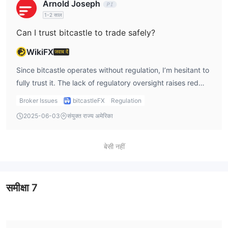
Arnold Joseph
1-2 साल
Can I trust bitcastle to trade safely?
WikiFX
जवाब दें
Since bitcastle operates without regulation, I’m hesitant to
fully trust it. The lack of regulatory oversight raises red
flags about the platform's adherence to financial
Broker Issues
bitcastleFX
Regulation
standards. In my bitcastle review, I would recommend
2025-06-03
संयुक्त राज्य अमेरिका
exercising caution and considering other more regulated
platforms if safety is a top priority for you.
बेसी नहीं
समीक्षा
7