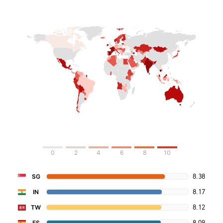
0
2
4
6
8
10
8.38
SG
8.17
IN
8.12
TW
8.09
ES