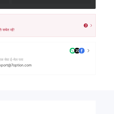
2
ि सचेत रहें!
ाहक सेवा ई-मेल पता
pport@7option.com
नी की वेबसाइट
ps://7option.com/hi/