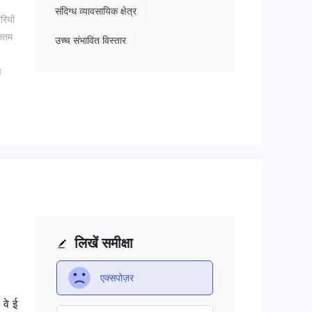
संदिग्ध व्यावसायिक क्षेत्र
रियों
ूनतम
उच्च संभावित विस्तार
ण
ुरूप
का
,
चाहते
लिखें समीक्षा
एक्सपोज़र
ए
 वे ई