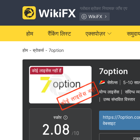
1
ग्लोबल ब्रोकर नियामक जाँच एप
2
WikiFX
3
होम
रैंकिंग लिस्ट
एक्सपोज़र
समुदा
होम
-
ब्रोकर्स
-
7option
4
5
7option
कोई लाइसेंस नहीं हैं
सेशेल्स
|
5-10 सा
0
6
योग्य लाइसेंस
संदिग्ध व्
|
उच्च संभावित विस्तार
|
1
7
https://7option.co
स्कोर
2
.
0
8
वेबसाइट
/10
टाइ