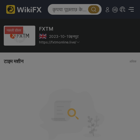
FXTM
नकली डीलर
2023-10-19इनपुट
https://fxtmonline.live/
टाइम मशीन
अधिक