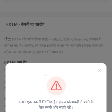
FXTM · कंपनी का सारांश
नोट:
FXTM की आधिकारिक साइट - https://fxtmonline.live/ वर्तमान में
कार्यरत नहीं है। इसलिए, हमें केवल इंटरनेट से संबंधित जानकारी इकट्ठा करके इस
ब्रोकर का एक अंदाज़ा प्रस्तुत करने में सक्षम थे।
FXTM क्या है?
FXTM Trading Corporation, यूनाइटेड किंगडम में स्थित है और नियामक
पर्यवेक्षण के बिना ट्रेडिंग सेवाएं प्रदान करता है। इसकी आधिकारिक वेबसाइट पहले से
ही मर चुकी है, इसलिए हमें इस ब्रोकर के बारे में बहुत ही सीमित जानकारी ही मिल
सकती है।
लाभ और हानि
दलाल एक नकली FXTM है। कृपया धोखाधड़ी से बचने के
परीक्षा करने पर पता चलता है कि FXTM के फायदे और नुकसान में तुरंत असंतुलन
लिए सतर्क और सतर्क रहें।