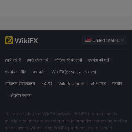
उठता है, जिससे निवेशकों के लिए जोखिम बढ़ता है।
रिपोर्ट की गई समस्याएं:
उपयोगकर्ता की प्रतिक्रिया से हम वापसी की कठिनाई से
संबंधित समस्याओं को देख सकते हैं। उपयोगकर्ता ने दावा किया है कि वह अपने खाते
धोखाधड़ी गतिविधि
से पैसे निकालने में असमर्थ हैं। इसके अलावा, उपयोगकर्ता द्वारा
की भी रिपोर्ट की गई है। इस मामले में, उपयोगकर्ताओं को इस ब्रोकर की विश्वसनीयता
United States
के बारे में बहुत सतर्क रहना चाहिए।
सुरक्षा उपाय:
अब तक हमें इस ब्रोकर के बारे में कोई सुरक्षा उपाय की जानकारी नहीं
मिली है।
हमारे बारे में
|
हमसे संपर्क करें
|
जोखिम की चेतावनी
|
उपयोग की शर्तें
|
ग्राहक सहायता
गोपनीयता नीति
|
सर्च कॉल
|
WikiFX(एंटरप्राइज़ संस्करण)
|
ग्राहक सहायता FXTM का मुख्य रूप से ईमेल संचार पर आधारित है, जहां ग्राहकों को
ऑफिशल वेरिफिकेशन
|
EXPO
|
WikiResearch
|
VPS मदद
|
सहयोग
ईमेल पते support@investerminer.co
उनसे संपर्क करने का विकल्प है
के माध्यम से।
One Canada
इसके अलावा, कंपनी का भौतिक पता, जो
|
क्षेत्रीय प्रभाग
Square (Headquarters) London E14 5AB
पर स्थित है,
ग्राहकों के प्रश्न या चिंताओं के लिए एक और संपर्क माध्यम के रूप में कार्य करता है।
You are visiting the WikiFX website. WikiFX Internet and its
हालांकि, यह किसी अन्य प्रकार की ग्राहक सहायता, जैसे कि फोन या लाइव चैट
mobile products are an enterprise information searching tool for
विकल्प, प्रदान नहीं करता।
global users. When using WikiFX products, users should