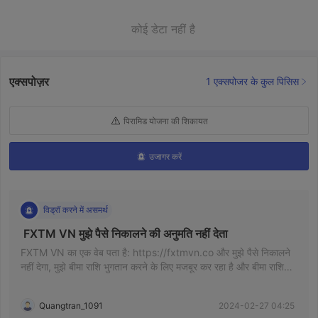
कोई डेटा नहीं है
एक्सपोज़र
1 एक्सपोजर के कुल पिसिस
पिरामिड योजना की शिकायत
उजागर करें
विड्रॉ करने में असमर्थ
 FXTM VN मुझे पैसे निकालने की अनुमति नहीं देता 
FXTM VN का एक वेब पता है: https://fxtmvn.co और मुझे पैसे निकालने
नहीं देगा, मुझे बीमा राशि भुगतान करने के लिए मजबूर कर रहा है और बीमा राशि
भुगतान को एक छोटे समय के भीतर पूरा करना होगा फिर मेरे खाते को फ्रीज कर
देगा।
Quangtran_1091
2024-02-27 04:25