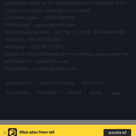
consciously abide by the relevant laws and regulations of the
निष्कर्ष
country and region where they are located.
FXTM को वर्तमान में कोई नियमन नहीं है। उनकी वेबसाइट गैर-संचालित होने और
consumer hotline：006531290538
ऑनलाइन जानकारी की कमी के कारण, संभावित निवेशकों को अधिक सतर्क रहना
Official Email：support@wikifx.com；
चाहिए। और यह बहुत ही सीमित ग्राहक सहायता प्रदान करता है। हम उपयोगकर्ताओं
Mobile Phone Number：234 706 777 7762；61 449895363
को इस ब्रोकर के साथ व्यापार करने की सिफारिश नहीं करते हैं।
Telegram：+60 103342306
Whatsapp：+852-6613 1970；
अक्सर पूछे जाने वाले प्रश्न (FAQs)
License or other information error corrections, please send the
Q: क्या मैं FXTM को कॉल करके तत्काल सहायता प्राप्त कर सकता हूँ?
information to：qa@wikifx.com
अ: नहीं, आप नहीं कर सकते। यह तुरंत संपर्क प्रदान नहीं करता।
Cooperation：business@wikifx.com
Q: क्या FXTM नियामित है या नहीं?
ए: नहीं, यह नियामित नहीं है।
pepperstone
SeaPrimeCapitals
NEOTECH
जोखिम चेतावनी
9X markets
STMARKET
CentFX
mirrox
अधिक
ऑनलाइन ट्रेडिंग में महत्वपूर्ण जोखिम होता है, और आप अपनी निवेशित पूंजी को पूरी
Modmount
Far East
Trade fdc
HM markets
तरह से खो सकते हैं। यह सभी ट्रेडर या निवेशकों के लिए उपयुक्त नहीं है। कृपया
CCFX
Capital Crest Hub
COMETA
MAEX
सुनिश्चित करें कि आप संलग्न जोखिमों को समझते हैं और ध्यान दें कि इस समीक्षा में
Market Equity
ABX TRADE
Professional Toptrade
प्रदान की गई जानकारी कंपनी की सेवाओं और नीतियों के निरंतर अपडेट के कारण
Eiwa Securities
MetaMiners247
परिवर्तित हो सकती है।
वैश्विक ब्रोकर नियमन जांचें
डाउनलोड करें