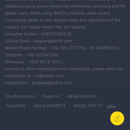
ईमेल के माध्यम से संपर्क करें: info@dcomarkets.com।
mobile products are an enterprise information searching tool for
क्या मैं ट्रेडिंग का अभ्यास कर सकता हूँ?
global users. When using WikiFX products, users should
हाँ, DCO MARKET एक डेमो खाता प्रदान करता है।
consciously abide by the relevant laws and regulations of the
क्या मोबाइल ट्रेडिंग संभव है?
country and region where they are located.
हाँ, मोबाइल ट्रेडिंग समर्थित है।
consumer hotline：006531290538
Official Email：support@wikifx.com；
Mobile Phone Number：234 706 777 7762；61 449895363
Telegram：+60 103342306
Whatsapp：+852-6613 1970；
License or other information error corrections, please send the
information to：qa@wikifx.com
Cooperation：business@wikifx.com
Giraffe Markets
SuperFin
MEGA FUSION
TradeNow
Xelans MARKETS
ANGEL PRO FX
अधिक
squaredfinancial
BCR
BizzTrade LTD
JustForex
TradeFX360
Qorva Markets
XA MARKETS