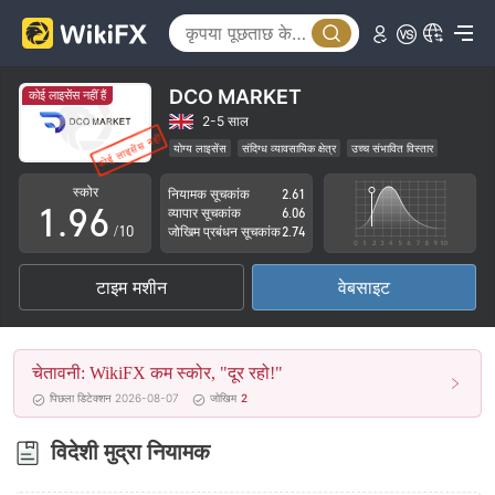
4
1
5
2
6
3
DCO MARKET
कोई लाइसेंस नहीं हैं
7
4
2-5 साल
योग्य लाइसेंस
संदिग्ध व्यावसायिक क्षेत्र
उच्च संभावित विस्तार
0
8
5
स्कोर
नियामक सूचकांक
2.61
1
.
9
6
व्यापार सूचकांक
6.06
/10
जोखिम प्रबंधन सूचकांक
2.74
2
7
टाइम मशीन
वेबसाइट
3
8
4
9
चेतावनी: WikiFX कम स्कोर, "दूर रहो!"
5
पिछला डिटेक्शन 2026-08-07
जोखिम
2
6
विदेशी मुद्रा नियामक
7