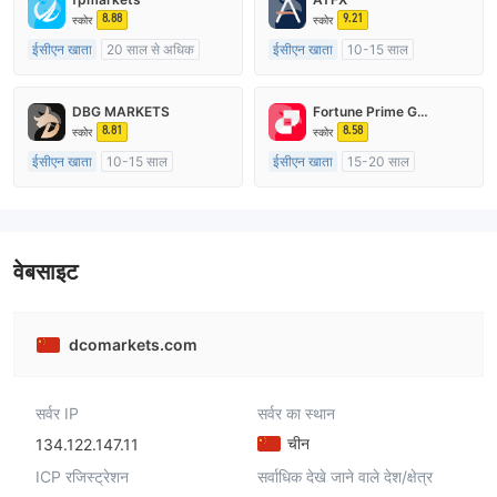
8.88
9.21
स्कोर
स्कोर
ईसीएन खाता
20 साल से अधिक
ईसीएन खाता
10-15 साल
ऑस्ट्रेलिया विनियमन
ऑस्ट्रेलिया विनियमन
मार्केट मेकिंग (एमएम)
मार्केट मेकिंग (एमएम)
DBG MARKETS
Fortune Prime Global
मुख्य-लेबल MT4
मुख्य-लेबल MT4
8.81
8.58
स्कोर
स्कोर
ईसीएन खाता
10-15 साल
ईसीएन खाता
15-20 साल
ऑस्ट्रेलिया विनियमन
ऑस्ट्रेलिया विनियमन
मार्केट मेकिंग (एमएम)
मार्केट मेकिंग (एमएम)
मुख्य-लेबल MT4
मुख्य-लेबल MT4
वेबसाइट
dcomarkets.com
सर्वर IP
सर्वर का स्थान
चीन
134.122.147.11
ICP रजिस्ट्रेशन
सर्वाधिक देखे जाने वाले देश/क्षेत्र