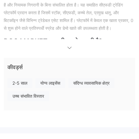
है और नियामक निगरानी के बिना संचालित होता है। यह समाहित सीएफडी ट्रेडिंग
प्लेटफॉर्म प्रदान करता है जिसमें स्टॉक, सीएफडी, कच्चे तेल, प्रमुख धातु, और
बिटकॉइन जैसे विभिन्न ट्रेडेबल एसेट शामिल हैं। प्लेटफॉर्म में केवल एक खाता प्रकार, 0
से शुरू होने वाले प्रतिस्पर्धी स्प्रेड और डेमो खाते की उपलब्धता होती है।
DCO MARKET कानूनी या धोखाधड़ी है?
पाया गया है कि DCO MARKET के पास वर्तमान में मान्य नियामक प्रमाणपत्र नहीं हैं।
लाभ और हानि
कीवर्ड्स
मार्केट उपकरण
DCO MARKET एक एकल ट्रेडिंग खाता प्रदान करता है जिसमें वैश्विक ट्रेडिंग एसेट
2-5 साल
योग्य लाइसेंस
संदिग्ध व्यावसायिक क्षेत्र
की विविध श्रृंखला शामिल है। इस खाता प्रकार में स्टॉक, सीएफडी (अंतर के लिए
अनुबंध), कच्चे तेल, प्रमुख धातु, और बिटकॉइन शामिल हैं। विशेष रूप से, यह 0 से शुरू
उच्च संभावित विस्तार
होने वाले एक अत्यंत कम बेस ट्रेडिंग स्प्रेड प्रदान करता है।
खाता प्रकार
DCO MARKET एक वैश्विक ट्रेडिंग एसेट की व्यापक श्रृंखला को समाहित करने वाले
एक समेकित ट्रेडिंग खाता प्रस्तुत करता है। फिर भी, ट्रेडिंग खाता विकल्पों की सीमित