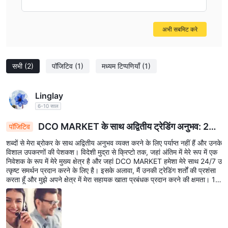
और शर्तों को पढ़ें और समझें। यदि आप सहमत हैं तो उन्हें स्वीकार करें।
फंड जमा करें:
जब आपका खाता सत्यापित हो जाएगा, तो आपको अपने ट्रेडिंग खाते में
अभी सबमिट करे
फंड जमा करने की आवश्यकता होगी। DCO MARKET आपको बैंक ट्रांसफर,
क्रेडिट / डेबिट कार्ड या ऑनलाइन भुगतान प्रणाली जैसे विभिन्न फंडिंग विधियाँ प्रदान
करेगा।
सभी
(2)
पॉजिटिव
(1)
मध्यम टिप्पणियाँ
(1)
ट्रेडिंग शुरू करें:
एक फंडेड और सत्यापित खाते के साथ, आप ट्रेडिंग शुरू कर सकते
हैं। ट्रेडिंग प्लेटफ़ॉर्म का उपयोग करके बाजार डेटा का विश्लेषण करें, आदेश दें और अपने
ट्रेड को प्रबंधित करें।
Linglay
6-10 साल
ट्रेडिंग प्लेटफ़ॉर्म
DCO MARKET के साथ अद्वितीय ट्रेडिंग अनुभव: 24/
पॉजिटिव
DCO MARKET एक एकीकृत सीएफडी ट्रेडिंग प्लेटफ़ॉर्म प्रदान करता है जो एक
7 क्रिप्टो समर्थन और व्यक्तिगत सेवा
व्यापक और एकीकृत ट्रेडिंग अनुभव प्रदान करता है। यह ऑल-इन-वन प्लेटफ़ॉर्म
शब्दों से मेरा ब्रोकर के साथ अद्वितीय अनुभव व्यक्त करने के लिए पर्याप्त नहीं हैं और उनके
विशाल उपकरणों की पेशकश। विदेशी मुद्रा से क्रिप्टो तक, जहां अंतिम में मेरे रूप में एक
ट्रेडरों की विविध आवश्यकताओं को पूरा करने के लिए डिज़ाइन किया गया है, जो एक ही
निवेशक के रूप में मेरे मुख्य क्षेत्र है और जहां DCO MARKET हमेशा मेरे साथ 24/7 उ
इंटरफ़ेस के भीतर विभिन्न सुविधाओं और उपकरणों का संयोजन करता है।
त्कृष्ट समर्थन प्रदान करने के लिए है। इसके अलावा, मैं उनकी ट्रेडिंग शर्तों की प्रशंसा
करता हूँ और मुझे अपने क्षेत्र में मेरा सहायक खाता प्रबंधक प्रदान करने की क्षमता। 10
DCO MARKET के ऑल-इन-वन सीएफडी ट्रेडिंग प्लेटफ़ॉर्म की मुख्य विशेषताएं और
0% अत्यधिक सिफारिश की जाती है अगर आप एक विश्वसनीय ब्रोकर की तलाश में हैं!
हाइलाइट्स:
उपयोगकर्ता-मित्रपूर्ण इंटरफ़ेस:
सरल और उपयोगकर्ता-मित्रपूर्ण इंटरफ़ेस नेविगेशन और
ट्रेड निष्पादन को कुशल और सीधा बनाता है, जो शुरुआत करने वालों और अनुभवी