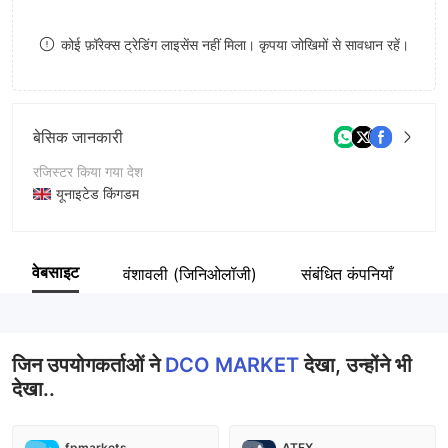
8
कोई फ़ॉरेक्स ट्रेडिंग लाइसेंस नहीं मिला। कृपया जोखिमों से सावधान रहें।
9
बेसिक जानकारी
रजिस्टर किया गया देश
यूनाइटेड किंगडम
संचालन अवधि
2-5 साल
वेबसाइट
वंशावली (जिनिओलॉजी)
संबंधित कंपनियाँ
कर
कंपनी का नाम
DCO MARKET LIMITED
जिन उपयोगकर्ताओं ने
DCO MARKET
देखा, उन्होंने भी
देखा..
fpmarkets
ATFX