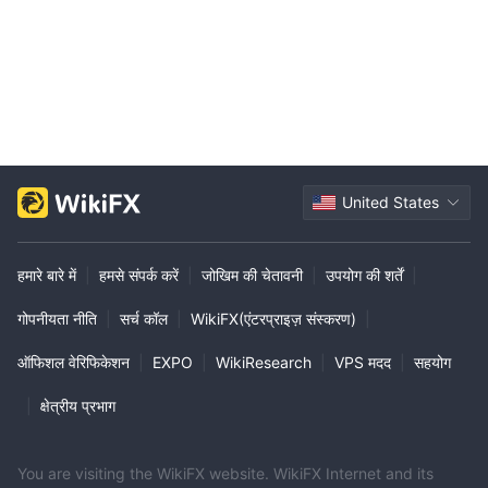
United States
हमारे बारे में
|
हमसे संपर्क करें
|
जोखिम की चेतावनी
|
उपयोग की शर्तें
|
गोपनीयता नीति
|
सर्च कॉल
|
WikiFX(एंटरप्राइज़ संस्करण)
|
ऑफिशल वेरिफिकेशन
|
EXPO
|
WikiResearch
|
VPS मदद
|
सहयोग
|
क्षेत्रीय प्रभाग
You are visiting the WikiFX website. WikiFX Internet and its