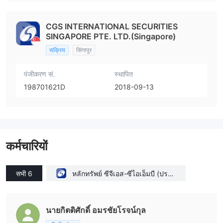
CGS INTERNATIONAL SECURITIES
SINGAPORE PTE. LTD.(Singapore)
सक्रिय
सिंगापुर
पंजीकरण सं.
स्थापित
198701621D
2018-09-13
कर्मचारियों
सभी 6
หลักทรัพย์ ซีจีเอส-ซีไอเอ็มบี (ประเ
ทศไทย) จำกัด(Thailand)
นายกิตติศักดิ์ อมรชัยโรจน์กุล