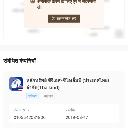
अनलॉक करने के लिए ऐप में सदस्यता
लें!
CGS
International
ऐप डाउनलोड करें
संबंधित कंपनियाँ
หลักทรัพย์ ซีจีเอส-ซีไอเอ็มบี (ประเทศไทย)
จำกัด(Thailand)
सक्रिय
थाईलैंड
पंजीकरण सं.
स्थापित
0105542081800
2019-08-17