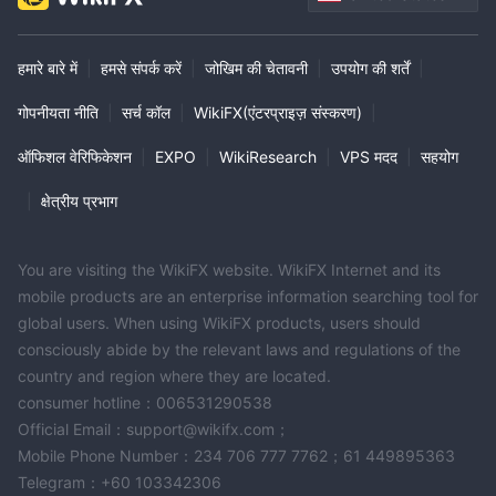
हमारे बारे में
|
हमसे संपर्क करें
|
जोखिम की चेतावनी
|
उपयोग की शर्तें
|
गोपनीयता नीति
|
सर्च कॉल
|
WikiFX(एंटरप्राइज़ संस्करण)
|
ऑफिशल वेरिफिकेशन
|
EXPO
|
WikiResearch
|
VPS मदद
|
सहयोग
|
क्षेत्रीय प्रभाग
You are visiting the WikiFX website. WikiFX Internet and its
mobile products are an enterprise information searching tool for
global users. When using WikiFX products, users should
consciously abide by the relevant laws and regulations of the
country and region where they are located.
consumer hotline：006531290538
Official Email：support@wikifx.com；
Mobile Phone Number：234 706 777 7762；61 449895363
Telegram：+60 103342306