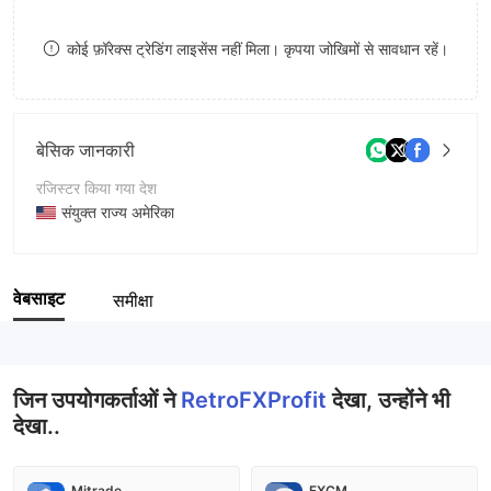
8
कोई फ़ॉरेक्स ट्रेडिंग लाइसेंस नहीं मिला। कृपया जोखिमों से सावधान रहें।
9
बेसिक जानकारी
रजिस्टर किया गया देश
संयुक्त राज्य अमेरिका
संचालन अवधि
5-10 साल
वेबसाइट
समीक्षा
कंपनी का नाम
RetroFXProfit
जिन उपयोगकर्ताओं ने
RetroFXProfit
देखा, उन्होंने भी
देखा..
Mitrade
FXCM