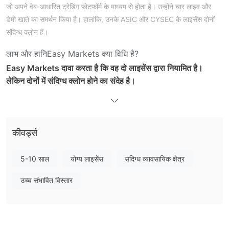
जो अपने वेब-आधारित ट्रेडिंग प्लेटफॉर्म के माध्यम से होता है। उन्होंने चार लाइव और
डेमो खाते का समर्थन किया है। हालांकि, उनके ASIC और CYSEC के लाइसेंस दोनों
संदिग्ध क्लोन हैं।
लाभ और हानि
Easy Markets क्या विधि है?
Easy Markets दावा करता है कि वह दो लाइसेंस द्वारा नियामित है।
लेकिन दोनों में संदिग्ध क्लोन होने का संदेह है।
ऑस्ट्रेलियाई सिक्योरिटीज और इन्वेस्टमेंट्स कमीशन (ASIC) (लाइसेंस प्रकार: मार्केट
मेकिंग (MM), लाइसेंस नंबर: 246566)।
साइप्रस सिक्योरिटीज और एक्सचेंज कमीशन (CySEC) (लाइसेंस प्रकार: मार्केट
मेकिंग (MM), लाइसेंस नंबर: 079/07)
कीवर्ड्स
Easy Markets पर मैं क्या ट्रेड कर सकता हूँ?
5-10 साल
योग्य लाइसेंस
संदिग्ध व्यावसायिक क्षेत्र
सोने और चांदी और विदेशी मुद्रा
Easy Markets ट्रेड करने के लिए
प्रदान
करता है।
उच्च संभावित विस्तार
खाता प्रकार
मिनी, गोल्ड, प्लेटिनम और वीआईपी खातों
Easy Markets
की न्यूनतम जमा
$200, $500, $5,000 और $10,000
राशि
है। इसके अलावा, यह