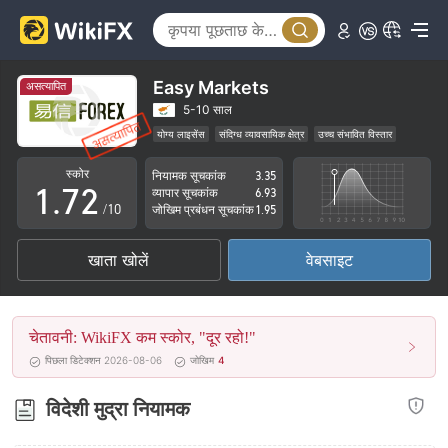
2
3
4
Easy Markets
असत्यापित
5
0
5-10 साल
योग्य लाइसेंस
संदिग्ध व्यावसायिक क्षेत्र
उच्च संभावित विस्तार
0
6
1
स्कोर
नियामक सूचकांक
3.35
1
.
7
2
व्यापार सूचकांक
6.93
/10
जोखिम प्रबंधन सूचकांक
1.95
2
8
3
खाता खोलें
वेबसाइट
3
9
4
4
5
चेतावनी: WikiFX कम स्कोर, "दूर रहो!"
5
6
पिछला डिटेक्शन 2026-08-06
जोखिम
4
6
7
विदेशी मुद्रा नियामक
7
8