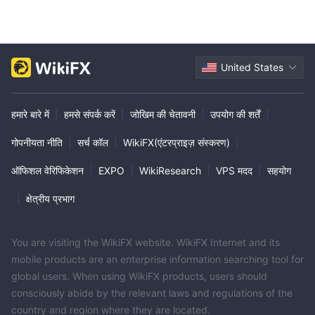
United States
हमारे बारे में
|
हमसे संपर्क करें
|
जोखिम की चेतावनी
|
उपयोग की शर्तें
|
गोपनीयता नीति
|
सर्च कॉल
|
WikiFX(एंटरप्राइज़ संस्करण)
|
ऑफिशल वेरिफिकेशन
|
EXPO
|
WikiResearch
|
VPS मदद
|
सहयोग
|
क्षेत्रीय प्रभाग
You are visiting the WikiFX website. WikiFX Internet and its
mobile products are an enterprise information searching tool for
global users. When using WikiFX products, users should
consciously abide by the relevant laws and regulations of the
country and region where they are located.