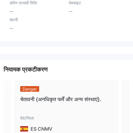
डोमेन प्रभावी तिथि
वेबसाइट
--
--
कंपनी
--
नियामक प्रकटीकरण
Danger
Da
चेतावनी (अनधिकृत फर्में और अन्य संस्थाएं).
निवे
देश/जिला
देश/
ES CNMV