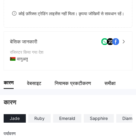
8
9
कोई फ़ॉरेक्स ट्रेडिंग लाइसेंस नहीं मिला। कृपया जोखिमों से सावधान रहें।
9
बेसिक जानकारी
रजिस्टर किया गया देश
वानुअतु
संचालन अवधि
5-10 साल
कारण
वेबसाइट
नियामक प्रकटीकरण
समीक्षा
कंपनी का नाम
Olympus Markets
कारण
Jade
Ruby
Emerald
Sapphire
Diamo
पर्यावरण