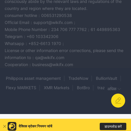
consciously abide by the relevant laws and regulations of the
country and region where they are located.
consumer hotline：006531290538
Official Email：support@wikifx.com；
Mobile Phone Number：234 706 777 7762；61 449895363
Telegram：+60 103342306
Whatsapp：+852-6613 1970；
License or other information error corrections, please send the
information to：qa@wikifx.com
Cooperation：business@wikifx.com
Philippos asset management
TradeNow
BullionVault
Flexy MARKETS
XMR Markets
BotBro
traze
अधिक
LANDMARK MARKETS
RYNAT
Zooe
AC MARKETS
GCC MARKETS
ATAS
FINANCE NEST HUB
Stocklinity
TIMAI
Prodigit
TradebitFx Ltd
Exo Trade Capital
वैश्विक ब्रोकर नियमन जांचें
डाउनलोड करें