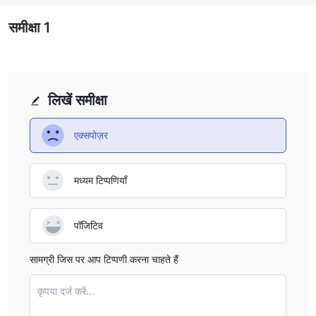
मिलकर ट्रेडरों को पूर्ण कार्यक्षमता और विभिन्न उपकरणों की व्यापक सरणी प्रदान करता
है, जिन्हें किसी भी ओपरेटिंग सिस्टम पर किसी भी ब्राउज़र के माध्यम से उपयोग किया जा
समीक्षा
1
सकता है। ट्रेडर संबंधित सॉफ़्टवेयर स्थापित करने की आवश्यकता के बिना मोबाइल
एप्लिकेशन या ब्राउज़र से सीधे आपरेशन को कार्यान्वित कर सकते हैं।
मेटाट्रेडर 5 प्लेटफॉर्म
उन्नत
बहु-संपत्ति ट्रेडिंग का समर्थन करता है, जिससे
उपयोगकर्ताओं को क्रिप्टोकरेंसी, स्टॉक और भविष्य विपणन करने की अनुमति होती है,
लिखें समीक्षा
जबकि उन्हें बढ़ी हुई तकनीकी विश्लेषण क्षमताओं और एल्गोरिदमिक ट्रेडिंग सुविधाओं का
लाभ मिलता है।
एक्सपोज़र
जमा और निकासी
Existrade जमा और निकासी के लिए कई सुविधाजनक तरीके प्रदान करता है।
मध्यम टिप्पणियाँ
बैंक कार्डों के लिए, जैसे यूरो, डॉलर या रूबल / कज़ाख़ी, जमा कमीशन नहीं होता है,
तत्काल प्रसंस्करण और $30 (यूरो) या $1 (रूबल / कज़ाख़ी) की न्यूनतम जमा के
पॉजिटिव
साथ। निकासी 30 मिनट के भीतर प्रसंस्करण की जाती है, जिसमें कीमत के आधार पर
2.5% + 50 रूबल से 4% + 5 डॉलर (यूरो) तक की शुल्क होती है।
सामग्री जिस पर आप टिप्पणी करना चाहते हैं
इंटरनेट बैंकिंग विकल्पों में स्बेरबैंक ऑनलाइन, टिंकॉफ बैंक, अल्फा-क्लिक,
प्रोम्सव्याज़बैंक और रूसी स्टैंडर्ड शामिल हैं, जिनमें कोई जमा कमीशन नहीं होता है और
कृपया दर्ज करें...
$1 की न्यूनतम जमा होती है। ये तरीके आमतौर पर 24 घंटे तक प्रसंस्करण करते हैं,