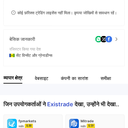
9
7
कोई फ़ॉरेक्स ट्रेडिंग लाइसेंस नहीं मिला। कृपया जोखिमों से सावधान रहें।
8
9
बेसिक जानकारी
रजिस्टर किया गया देश
सेंट विन्सेंट और ग्रेनाडीन्स
संचालन अवधि
5-10 साल
व्यापार क्षेत्र
वेबसाइट
कंपनी का सारांश
समीक्षा
कंपनी का नाम
EXISTRADE LTD
जिन उपयोगकर्ताओं ने
Existrade
देखा, उन्होंने भी देखा..
fpmarkets
Mitrade
8.88
8.59
स्कोर
स्कोर