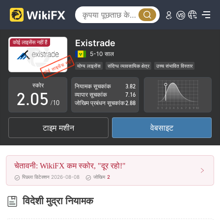
0
1
2
Existrade
कोई लाइसेंस नहीं हैं
0
3
5-10 साल
योग्य लाइसेंस
संदिग्ध व्यावसायिक क्षेत्र
उच्च संभावित विस्तार
1
4
स्कोर
नियामक सूचकांक
3.82
2
.
0
5
व्यापार सूचकांक
7.16
/10
जोखिम प्रबंधन सूचकांक
2.88
3
1
6
टाइम मशीन
वेबसाइट
4
2
7
5
3
8
चेतावनी: WikiFX कम स्कोर, "दूर रहो!"
6
4
9
पिछला डिटेक्शन 2026-08-08
जोखिम
2
7
5
विदेशी मुद्रा नियामक
8
6