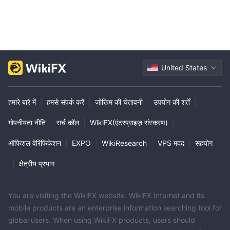
United States
हमारे बारे में
|
हमसे संपर्क करें
|
जोखिम की चेतावनी
|
उपयोग की शर्तें
|
गोपनीयता नीति
|
सर्च कॉल
|
WikiFX(एंटरप्राइज़ संस्करण)
|
ऑफिशल वेरिफिकेशन
|
EXPO
|
WikiResearch
|
VPS मदद
|
सहयोग
|
क्षेत्रीय प्रभाग
You are visiting the WikiFX website. WikiFX Internet and its
mobile products are an enterprise information searching tool for
global users. When using WikiFX products, users should