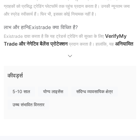
ग्राहकों को प्रसिद्ध ट्रेडिंग प्लेटफॉर्म तक पहुंच प्रदान करता है। उनकी न्यूनतम जमा
और स्प्रेड स्वीकार्य हैं। फिर भी, इसका कोई नियामक नहीं है।
लाभ और हानि
Existrade क्या विधित है?
VerifyMy
Existrade दावा करता है कि यह ट्रेडर्स ट्रेडिंग की सुरक्षा के लिए
Trade और नेगेटिव बैलेंस प्रोटेक्शन
अनियामित
प्रदान करता है। हालांकि, यह
वातावरण के तहत
है।
Existrade पर मैं क्या ट्रेड कर सकता हूँ?
Existrade 200 से अधिक ट्रेडिंग उपकरण प्रदान करता है, जिसमें सीएफडी, धातु,
कीवर्ड्स
तेल और क्रिप्टो शामिल हैं।
5-10 साल
योग्य लाइसेंस
संदिग्ध व्यावसायिक क्षेत्र
Existrade शुल्क
Existrade 0.2 पिप से शुरू होने वाले प्रतिस्पर्धी स्प्रेड प्रदान करता है। इसके
उच्च संभावित विस्तार
अलावा, Existrade चुने गए भुगतान विधियों के आधार पर भिन्न कमीशन लेता है।
ट्रेडिंग प्लेटफॉर्म
Existrade एक वेब प्लेटफॉर्म प्रदान करता है जो मेटाट्रेडर डेस्कटॉप संस्करण के साथ