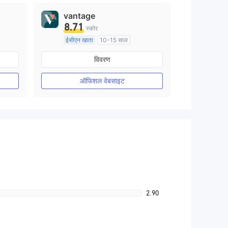
vantage
8.71
स्कोर
ईसीएन खाता
10-15 साल
ऑस्ट्रेलिया विनियमन
विवरण
मार्केट मेकिंग (एमएम)
मुख्य-लेबल MT4
ऑफिशल वेबसाइट
2.90