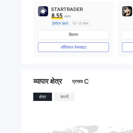
STARTRADER
8.55
स्कोर
ईसीएन खाता
10-15 साल
ऑस्ट्रेलिया विनियमन
विवरण
मार्केट मेकिंग (एमएम)
मुख्य-लेबल MT4
ऑफिशल वेबसाइट
व्यापार क्षेत्र
C
प्रभाव
क्षेत्र
कंपनी