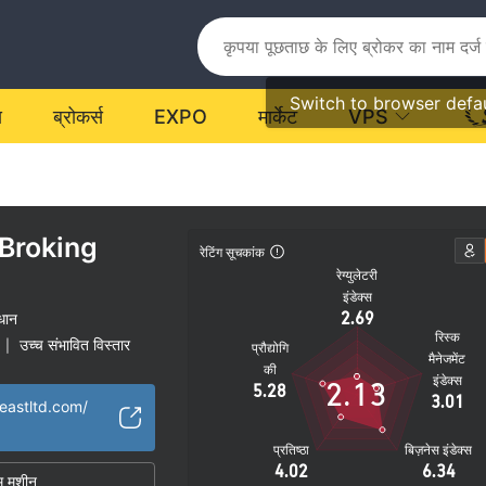
Switch to browser defa
य
ब्रोकर्स
EXPO
मार्केट
VPS
Broking
रेटिंग सूचकांक
रेग्युलेटरी
इंडेक्स
2.69
धान
रिस्क
उच्च संभावित विस्तार
|
प्रौद्योगि
मैनेजमेंट
की
इंडेक्स
2.13
5.28
3.01
eastltd.com/
प्रतिष्ठा
बिज़नेस इंडेक्स
4.02
6.34
म मशीन