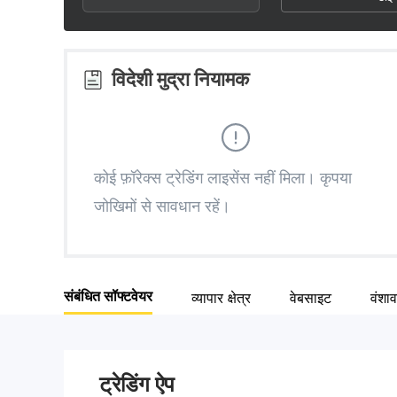
3
2
4
4
3
5
विदेशी मुद्रा नियामक
5
4
6
6
5
7
कोई फ़ॉरेक्स ट्रेडिंग लाइसेंस नहीं मिला। कृपया
जोखिमों से सावधान रहें।
7
6
8
8
7
9
संबंधित सॉफ्टवेयर
व्यापार क्षेत्र
वेबसाइट
वंशा
9
8
9
ट्रेडिंग ऐप