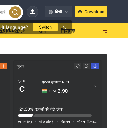
हिन्दी
Download
ult language?
Switch
रहना
नियामक
प्रभाव
संपर्क करें
प्रभाव
+91 
प्रभाव सूचकांक NO.1
C
https
2.90
भारत
#8-2-1
parna C
21.30%
दलालों को पीछे छोड़ा
Hyder
व्यापार क्षेत्र
खोज आँकड़े
विज्ञापन
सोशल मीडिया इंडेक्स