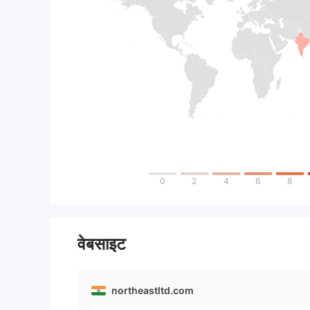
0
2
4
6
8
वेबसाइट
northeastltd.com