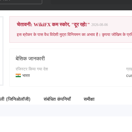
चेतावनी: WikiFX कम स्कोर, "दूर रहो!"
2026-08-06
इस ब्रोकर के पास वैध विदेशी मुद्रा विनियमन का अभाव है। कृपया जोखिम के प्रत
बेसिक जानकारी
रजिस्टर किया गया देश
ग्र
भारत
cu
संचालन अवधि
कॉन्
2-5 साल
+9
वली (जिनिओलॉजी)
संबंधित कंपनियाँ
समीक्षा
कंपनी का नाम
कंप
Northeast Broking Services Ltd
ht