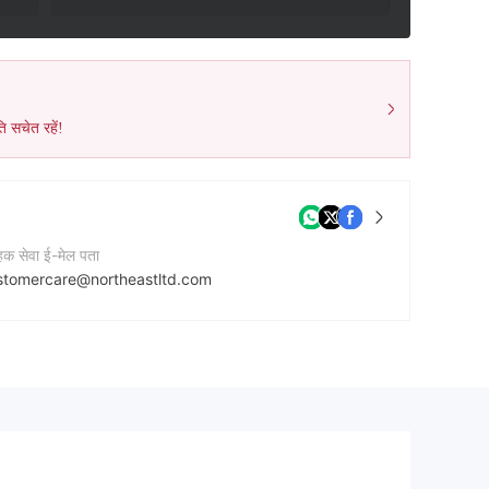
ि सचेत रहें!
ाहक सेवा ई-मेल पता
stomercare@northeastltd.com
टेक्ट नंबर
104069072200
नी की वेबसाइट
tps://www.northeastltd.com/