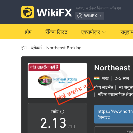
ग्लोबल ब्रोकर नियामक जाँच एप
WikiFX
होम
रैंकिंग लिस्ट
एक्सपोज़र
समुदा
होम
-
ब्रोकर्स
-
Northeast Broking
0
Northeast 
कोई लाइसेंस नहीं हैं
भारत
|
2-5 साल
0
1
योग्य लाइसेंस
स्व अनुसं
|
संदिग्ध व्यावसायिक क्षेत्र
|
1
0
2
https://www.north
स्कोर
2
.
1
3
वेबसाइट
/10
टाइ