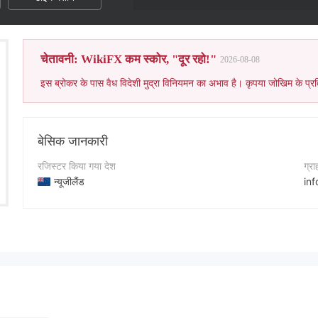
चेतावनी: WikiFX कम स्कोर, "दूर रहो!"
2026-08-08
इस ब्रोकर के पास वैध विदेशी मुद्रा विनियमन का अभाव है। कृपया जोखिम के प्रत
बेसिक जानकारी
रजिस्टर किया गया देश
ग्र
न्यूजीलैंड
in
संचालन अवधि
कंप
2-5 साल
ht
कंपनी का नाम
कंप
FUTURE WEALTH INVESTMENT LIMITED