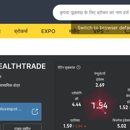
Switch to browser defa
य
ब्रोकर्स
EXPO
मार्केट
VPS
EALTHTRADE
रेटिंग सूचकांक
रेग्युलेटरी
ल
इंडेक्स
2.69
यावसायिक क्षेत्र
र
प्रौद्योगि
मैन
की
इं
1.54
4.44
1.52
https://www.futureluxespot.com/
प्रतिष्ठा
बिज़नेस इंडेक्
1.59
5.02
/
0.84
टाइम मशीन