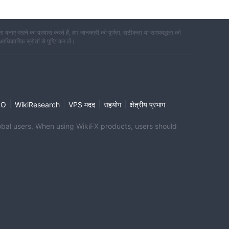
 बनाए रखने का प्रयास करते हैं, हम जानकारी की पूर्णता, सटीकता या समयबद्धता की
 आधिकारिक स्रोतों से पुष्टि कर लें।
|
|
|
|
PO
WikiResearch
VPS मदद
सहयोग
क्षेत्रीय प्रभाग
global users. When using WikiFX products, users should