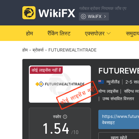
ग्लोबल ब्रोकर नियामक जाँच एप
WikiFX
0
होम
रैंकिंग लिस्ट
एक्सपोज़र
समुदा
होम
-
ब्रोकर्स
-
FUTUREWEALTHTRADE
1
0
2
1
FUTUREW
कोई लाइसेंस नहीं हैं
न्यूजीलैंड
|
2-5 सा
3
2
योग्य लाइसेंस
संदिग्ध व्
|
उच्च संभावित विस्तार
|
0
4
3
स्कोर
1
.
5
4
वेबसाइट
/10
खाता खोलें