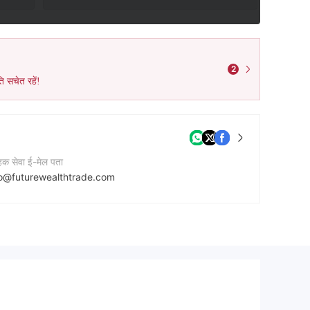
2
ि सचेत रहें!
ाहक सेवा ई-मेल पता
fo@futurewealthtrade.com
नी की वेबसाइट
tps://www.futureluxespot.com/
नी का पता
59 Laurel Oak Drive, Schnapper Rock, 0632 , New Zealand