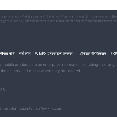
क रूप से उपलब्ध स्रोतों और उपयोगकर्ताओं के योगदान से डेटा संकलित करता है। यद्यपि हम इसकी सटीकता
कि यह पुरानी हो सकती है। निवेशकों को सलाह दी जाती है कि वे कोई भी निर्णय लेने से पहले महत्वपूर्ण विवरणों की
|
|
|
|
नीयता नीति
सर्च कॉल
WikiFX(एंटरप्राइज़ संस्करण)
ऑफिशल वेरिफिकेशन
EX
its mobile products are an enterprise information searching tool for 
f the country and region where they are located.
363
end the information to：qa@wikifx.com