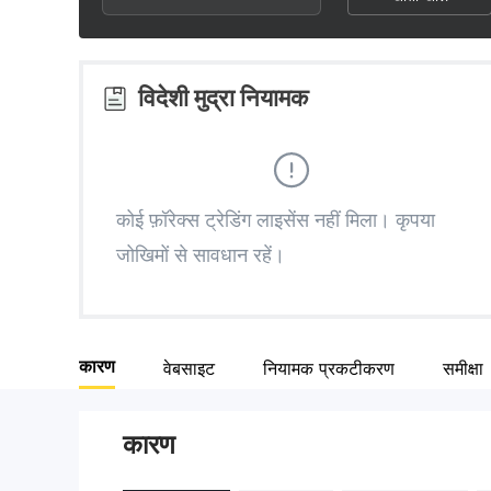
2
6
5
3
7
6
विदेशी मुद्रा नियामक
4
8
7
5
9
8
कोई फ़ॉरेक्स ट्रेडिंग लाइसेंस नहीं मिला। कृपया
जोखिमों से सावधान रहें।
6
9
7
कारण
वेबसाइट
नियामक प्रकटीकरण
समीक्षा
8
कारण
9