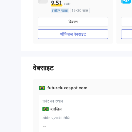
9.51
स्कोर
ईसीएन खाता
15-20 साल
ऑस्ट्रेलिया विनियमन
विवरण
मार्केट मेकिंग (एमएम)
मुख्य-लेबल MT4
ऑफिशल वेबसाइट
वेबसाइट
futureluxespot.com
सर्वर का स्थान
ब्राज़िल
डोमेन प्रभावी तिथि
--