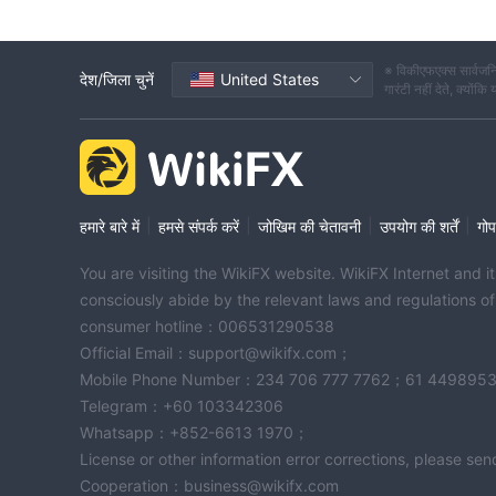
※ विकीएफएक्स सार्वजनि
देश/जिला चुनें
United States
गारंटी नहीं देते, क्यों
|
|
|
|
हमारे बारे में
हमसे संपर्क करें
जोखिम की चेतावनी
उपयोग की शर्तें
गोप
You are visiting the WikiFX website. WikiFX Internet and 
consciously abide by the relevant laws and regulations o
consumer hotline：006531290538
Official Email：support@wikifx.com；
Mobile Phone Number：234 706 777 7762；61 449895
Telegram：+60 103342306
Whatsapp：+852-6613 1970；
License or other information error corrections, please s
Cooperation：business@wikifx.com