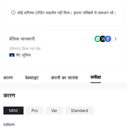
9
7
कोई फ़ॉरेक्स ट्रेडिंग लाइसेंस नहीं मिला। कृपया जोखिमों से सावधान रहें।
8
9
बेसिक जानकारी
रजिस्टर किया गया देश
सेंट लूसिया
संचालन अवधि
5-10 साल
समीक्षा
कारण
वेबसाइट
कंपनी का सारांश
कंपनी का नाम
FX SWAY LTD
कारण
MINI
Pro
Var
Standard
पर्यावरण