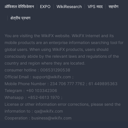
ऑफिशल वेरिफिकेशन
|
EXPO
|
WikiResearch
|
VPS मदद
|
सहयोग
|
क्षेत्रीय प्रभाग
You are visiting the WikiFX website. WikiFX Internet and its
mobile products are an enterprise information searching tool for
global users. When using WikiFX products, users should
consciously abide by the relevant laws and regulations of the
country and region where they are located.
consumer hotline：006531290538
Official Email：support@wikifx.com；
Mobile Phone Number：234 706 777 7762；61 449895363
Telegram：+60 103342306
Whatsapp：+852-6613 1970；
License or other information error corrections, please send the
information to：qa@wikifx.com
Cooperation：business@wikifx.com