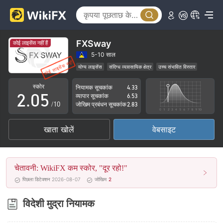
0
1
2
FXSway
कोई लाइसेंस नहीं हैं
0
3
5-10 साल
योग्य लाइसेंस
संदिग्ध व्यावसायिक क्षेत्र
उच्च संभावित विस्तार
1
4
स्कोर
नियामक सूचकांक
4.33
2
.
0
5
व्यापार सूचकांक
6.53
/10
जोखिम प्रबंधन सूचकांक
2.83
3
1
6
खाता खोलें
वेबसाइट
4
2
7
5
3
8
चेतावनी: WikiFX कम स्कोर, "दूर रहो!"
6
4
9
पिछला डिटेक्शन 2026-08-07
जोखिम
2
7
5
विदेशी मुद्रा नियामक
8
6