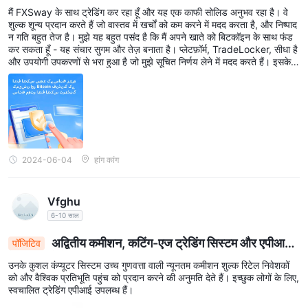
कुशल FX ट्रेडिंग
अनियमित ब्रोकर के साथ किसी भी फंड का निवेश करने से पहले पूरी तरह से शोध और
मैं FXSway के साथ ट्रेडिंग कर रहा हूँ और यह एक काफी सोलिड अनुभव रहा है। वे
उचित परिश्रम करने की सलाह दी जाती है।
शुल्क शून्य प्रदान करते हैं जो वास्तव में खर्चों को कम करने में मदद करता है, और निष्पाद
न गति बहुत तेज है। मुझे यह बहुत पसंद है कि मैं अपने खाते को बिटकॉइन के साथ फंड
कर सकता हूँ - यह संचार सुगम और तेज़ बनाता है। प्लेटफ़ॉर्म, TradeLocker, सीधा है
बाजार उपकरण
और उपयोगी उपकरणों से भरा हुआ है जो मुझे सूचित निर्णय लेने में मदद करते हैं। इसके
विदेशी मुद्रा, क्रिप्टो,
बाजार उपकरणों पर की पेशकश की FXSway दलाल शामिल हैं
अलावा, उनका ग्राहक सहायता हमेशा मदद की जरूरत होने पर तत्पर रहती है। समग्र
रूप से, FXSway के साथ ट्रेडिंग करना कुशल और विश्वसनीय महसूस होता है।
स्टॉक, इंडेक्स और कमोडिटीज
. यह व्यापारियों को चुनने के लिए विविध प्रकार के
विकल्प प्रदान करता है और उन्हें एक विविध पोर्टफोलियो बनाने में सक्षम बनाता है।
हिसाब किताब
स्टैंडर्ड,
FXSwayअपने ग्राहकों को चार अलग-अलग प्रकार के खाते प्रदान करता है:
2024-06-04
हांग कांग
वार, प्रो और मिनी
. प्रत्येक खाते की अपनी विशिष्ट विशेषताएं और लाभ हैं, जो विभिन्न
व्यापारियों की व्यापारिक आवश्यकताओं और प्राथमिकताओं को पूरा कर सकते हैं। सभी
Vfghu
$10
खातों के लिए न्यूनतम जमा आवश्यकता केवल है
, इसे विभिन्न बजट आकार वाले
6-10 साल
व्यापारियों के लिए सुलभ बनाना।
अद्वितीय कमीशन, कटिंग-एज ट्रेडिंग सिस्टम और एपीआई
पॉजिटिव
के माध्यम से वैश्विक प्रतिभूति पहुंच
उनके कुशल कंप्यूटर सिस्टम उच्च गुणवत्ता वाली न्यूनतम कमीशन शुल्क रिटेल निवेशकों
को और वैश्विक प्रतिभूति पहुंच को प्रदान करने की अनुमति देते हैं। इच्छुक लोगों के लिए,
स्वचालित ट्रेडिंग एपीआई उपलब्ध हैं।