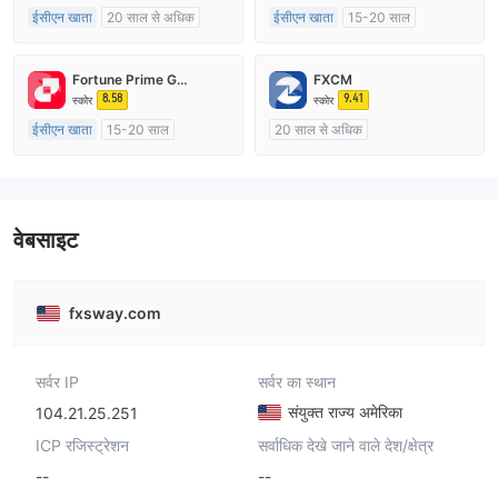
ईसीएन खाता
20 साल से अधिक
ईसीएन खाता
15-20 साल
ऑस्ट्रेलिया विनियमन
यूनाइटेड किंगडम विनियमन
मार्केट मेकिंग (एमएम)
मार्केट मेकिंग (एमएम)
Fortune Prime Global
FXCM
मुख्य-लेबल MT4
मुख्य-लेबल MT4
8.58
9.41
स्कोर
स्कोर
ईसीएन खाता
15-20 साल
20 साल से अधिक
ऑस्ट्रेलिया विनियमन
ऑस्ट्रेलिया विनियमन
मार्केट मेकिंग (एमएम)
मार्केट मेकिंग (एमएम)
मुख्य-लेबल MT4
मुख्य-लेबल MT4
वेबसाइट
fxsway.com
सर्वर IP
सर्वर का स्थान
संयुक्त राज्य अमेरिका
104.21.25.251
ICP रजिस्ट्रेशन
सर्वाधिक देखे जाने वाले देश/क्षेत्र
--
--