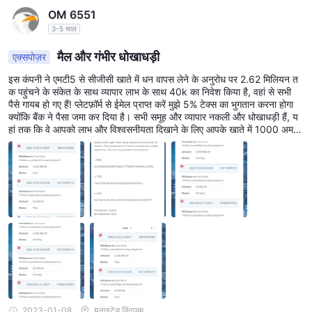
OM 6551
3-5 साल
मैल और गंभीर धोखाधड़ी
एक्सपोज़र
इस कंपनी ने एमटी5 से सीजीसी खाते में धन वापस लेने के अनुरोध पर 2.62 मिलियन त
क पहुंचने के संकेत के साथ व्यापार लाभ के साथ 40k का निवेश किया है, वहां से सभी
पैसे गायब हो गए हैं! प्लेटफ़ॉर्म से ईमेल प्राप्त करें मुझे 5% टेक्स का भुगतान करना होगा
क्योंकि बैंक ने पैसा जमा कर दिया है। सभी समूह और व्यापार नकली और धोखाधड़ी हैं, य
हां तक कि वे आपको लाभ और विश्वसनीयता दिखाने के लिए आपके खाते में 1000 अम
रीकी डालर डाल देंगे। वे धोखाधड़ी से भरे हुए हैं और उन पर भरोसा नहीं करते हैं क्योंकि वे
विनियमित नहीं हैं। कृपया विनियमन के लिए मंच को गाली दें। इससे पहले कि आप अपनी
गाढ़ी कमाई गंवाने के जाल में फँसें, पढ़ लें। व्हाट्स ऐप, टेलीग्राम, वाइबर यहां तक कि
सोशल मीडिया यहां तक कि फोन से भी वे अनुबंध करेंगे आप उन पर कभी भरोसा नहीं क
रेंगे।
2023-01-08
यूनाइटेड किंगडम