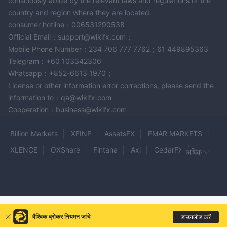
consciously abide by the relevant laws and regulations of the
country and region where they are located.
consumer hotline：006531290538
Official Email：support@wikifx.com；
Mobile Phone Number：234 706 777 7762；61 449895363
Telegram：+60 103342306
Whatsapp：+852-6613 1970；
License or other information error corrections, please send the
information to：qa@wikifx.com
Cooperation：business@wikifx.com
Billion Markets
XFINE
AssetsFX
EMAR MARKETS
XLENCE
OXShare
Fintana
Axi
CedarFX
अधिक
Sunward
RONA
PARADTRADE
FXLINK
Harmonic Investment Group
STX
Miracle China
FXPRIMUS
Lumine Tradeline
BCS Forex
NYXTRADE
वैश्विक ब्रोकर नियमन जांचें
डाउनलोड करें