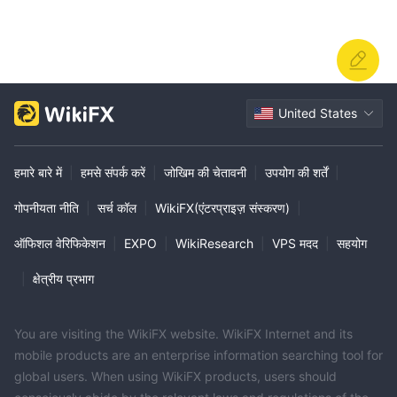
United States
हमारे बारे में
|
हमसे संपर्क करें
|
जोखिम की चेतावनी
|
उपयोग की शर्तें
|
गोपनीयता नीति
|
सर्च कॉल
|
WikiFX(एंटरप्राइज़ संस्करण)
|
ऑफिशल वेरिफिकेशन
|
EXPO
|
WikiResearch
|
VPS मदद
|
सहयोग
|
क्षेत्रीय प्रभाग
You are visiting the WikiFX website. WikiFX Internet and its
mobile products are an enterprise information searching tool for
global users. When using WikiFX products, users should