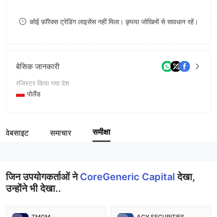
8
8
कोई फ़ॉरेक्स ट्रेडिंग लाइसेंस नहीं मिला। कृपया जोखिमों से सावधान रहें।
9
9
बेसिक जानकारी
रजिस्टर किया गया देश
पोलैंड
संचालन अवधि
2-5 साल
समीक्षा
वेबसाइट
समाचार
कंपनी का नाम
CoreGeneric Capital
जिन उपयोगकर्ताओं ने
CoreGeneric Capital
देखा,
उन्होंने भी देखा..
TMGM
ACY SECURITIES