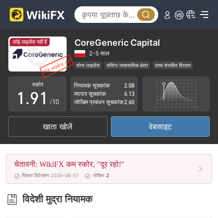
4
5
6
CoreGeneric Capital
कोई लाइसेंस नहीं हैं
7
2-5 साल
योग्य लाइसेंस
संदिग्ध व्यावसायिक क्षेत्र
उच्च संभावित विस्तार
0
8
0
स्कोर
नियामक सूचकांक
2.08
1
.
9
1
व्यापार सूचकांक
6.13
/10
जोखिम प्रबंधन सूचकांक
2.60
2
2
खाता खोलें
वेबसाइट
3
3
4
4
चेतावनी: WikiFX कम स्कोर, "दूर रहो!"
5
5
पिछला डिटेक्शन 2026-08-07
जोखिम
2
6
6
विदेशी मुद्रा नियामक
7
7