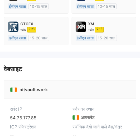
ईसीएन खाता
10-15 साल
ईसीएन खाता
10-15 साल
ऑस्ट्रेलिया विनियमन
ऑस्ट्रेलिया विनियमन
मार्केट मेकिंग (एमएम)
मार्केट मेकिंग (एमएम)
GTCFX
XM
मुख्य-लेबल MT4
मुख्य-लेबल MT4
9.23
9.15
स्कोर
स्कोर
ईसीएन खाता
15-20 साल
ईसीएन खाता
15-20 साल
यूनाइटेड किंगडम विनियमन
ऑस्ट्रेलिया विनियमन
मार्केट मेकिंग (एमएम)
मार्केट मेकिंग (एमएम)
मुख्य-लेबल MT4
मुख्य-लेबल MT4
वेबसाइट
bitvault.work
सर्वर IP
सर्वर का स्थान
आयरलैंड
54.76.177.85
ICP रजिस्ट्रेशन
सर्वाधिक देखे जाने वाले देश/क्षेत्र
--
--