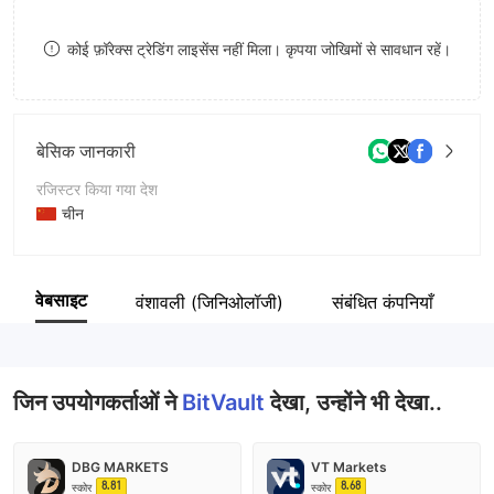
8
कोई फ़ॉरेक्स ट्रेडिंग लाइसेंस नहीं मिला। कृपया जोखिमों से सावधान रहें।
9
बेसिक जानकारी
रजिस्टर किया गया देश
चीन
संचालन अवधि
2-5 साल
वेबसाइट
वंशावली (जिनिओलॉजी)
संबंधित कंपनियाँ
क
कंपनी का नाम
BitVault
जिन उपयोगकर्ताओं ने
BitVault
देखा, उन्होंने भी देखा..
DBG MARKETS
VT Markets
8.81
8.68
स्कोर
स्कोर