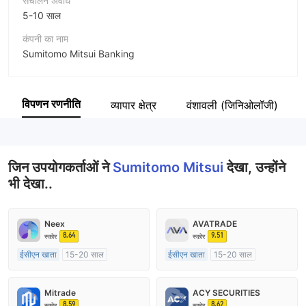
संचालन अवधि
5-10 साल
कंपनी का नाम
Sumitomo Mitsui Banking
संक्षिप्त नाम
Sumitomo Mitsui
विपणन रणनीति
व्यापार क्षेत्र
वंशावली (जिनिओलॉजी)
कंपनी का कर्मचारी
--
जिन उपयोगकर्ताओं ने
Sumitomo Mitsui
देखा, उन्होंने
भी देखा..
Neex
AVATRADE
8.64
9.51
स्कोर
स्कोर
ईसीएन खाता
15-20 साल
ईसीएन खाता
15-20 साल
ऑस्ट्रेलिया विनियमन
ऑस्ट्रेलिया विनियमन
मार्केट मेकिंग (एमएम)
मार्केट मेकिंग (एमएम)
Mitrade
ACY SECURITIES
मुख्य-लेबल MT4
मुख्य-लेबल MT4
8.59
8.62
स्कोर
स्कोर