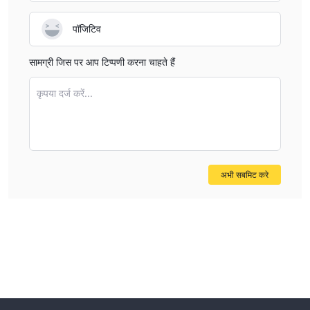
के आधार पर भिन्न होते हैं
।
पॉजिटिव
शुल्क
सुमितोमो मित्सुई अपने ऑलिव खाता धारकों के लिए कई शुल्क संबंधित लाभ प्रदान करता
सामग्री जिस पर आप टिप्पणी करना चाहते हैं
है:
दूसरे बैंक में हस्तांतरण के लिए कोई शुल्क नहीं।
कृपया दर्ज करें...
कार्ड भुगतान अंकों के रिडीम्शन के साथ 20% तक की छूट।
24 घंटे के लिए एटीएम शुल्क मुफ्त।
प्रति माह विशेष प्रस्तावों का उपयोग करने की सुविधा।
सुरक्षित और किफ़ायती ऑलिव फ्लेक्सिबल पे विकल्प।
अभी सबमिट करे