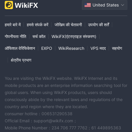
United States
हमारे बारे में
|
हमसे संपर्क करें
|
जोखिम की चेतावनी
|
उपयोग की शर्तें
|
गोपनीयता नीति
|
सर्च कॉल
|
WikiFX(एंटरप्राइज़ संस्करण)
|
ऑफिशल वेरिफिकेशन
|
EXPO
|
WikiResearch
|
VPS मदद
|
सहयोग
|
क्षेत्रीय प्रभाग
You are visiting the WikiFX website. WikiFX Internet and its
mobile products are an enterprise information searching tool for
global users. When using WikiFX products, users should
consciously abide by the relevant laws and regulations of the
country and region where they are located.
consumer hotline：006531290538
Official Email：support@wikifx.com；
Mobile Phone Number：234 706 777 7762；61 449895363