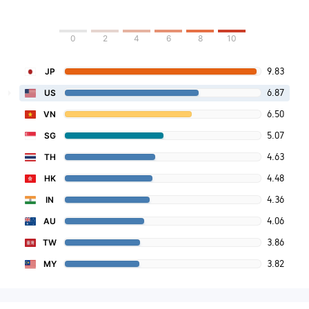
0
2
4
6
8
10
9.83
JP
6.87
US
6.50
VN
5.07
SG
4.63
TH
4.48
HK
4.36
IN
4.06
AU
3.86
TW
3.82
MY