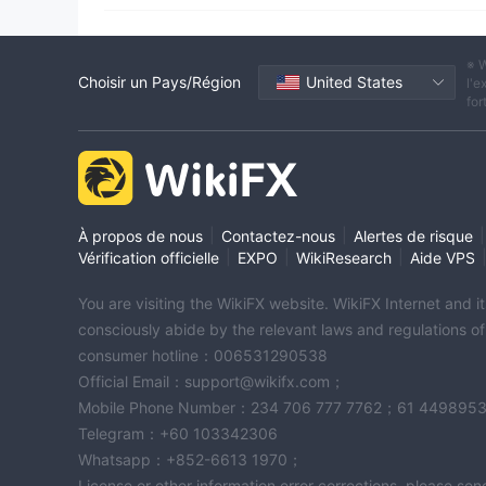
Etiquette principale MT5
Courtiers Régionaux
※ W
Réglementation offshore
Choisir un Pays/Région
United States
l'e
for
|
|
|
À propos de nous
Contactez-nous
Alertes de risque
|
|
|
Vérification officielle
EXPO
WikiResearch
Aide VPS
You are visiting the WikiFX website. WikiFX Internet and 
consciously abide by the relevant laws and regulations o
consumer hotline：006531290538
Official Email：support@wikifx.com；
Mobile Phone Number：234 706 777 7762；61 449895
Telegram：+60 103342306
Whatsapp：+852-6613 1970；
License or other information error corrections, please s