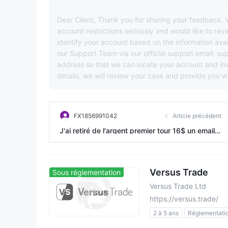
Dear Client, Thank you for sharing your feedback
account restrictions seriously and would like to rev
identify your account based on the information avail
our Support Team via our official support email: s
address so that we can locate your account and in
details, we will review your case and provide you 
FX1856991042
Article précédent
J'ai retiré de l'argent premier tour 16$ un email
m'a été envoyé disant que le retrait a été effect
ué avec succès l'argent est arrivé puis au deuxi
ème tour j'ai retiré 45$ l'email est envoyé le retr
Versus Trade
Sous réglementation
ait approuvé mais l'argent n'est pas arrivé sur le
Versus Trade Ltd
compte on me fait encore attendre 24-48 heure
https://versus.trade/
s l'argent n'arrive pas sur mon compte
2 à 5 ans
Réglementati
Licence Trading Securities