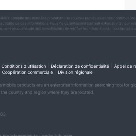
ikiFX compile des données provenant de sources publiques et des contributions d
xactitude de ces informations, nous ne garantissons pas leur exhaustivité, leur exac
tement recommandé aux investisseurs de vérifier les informations importantes aup
|
|
Conditions d'utilisation
Déclaration de confidentialité
Appel de r
|
|
Coopération commerciale
Division régionale
its mobile products are an enterprise information searching tool for 
f the country and region where they are located.
363
end the information to：qa@wikifx.com