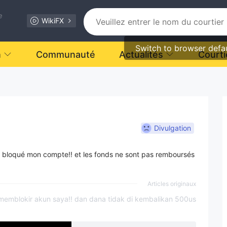
e
WikiFX
Switch to browser defa
n
Communauté
Actualités
Courti
Divulgation
 bloqué mon compte!! et les fonds ne sont pas remboursés
Articles originaux
de memblokir akun saya!! dan dana tidak di kembalikan 500us