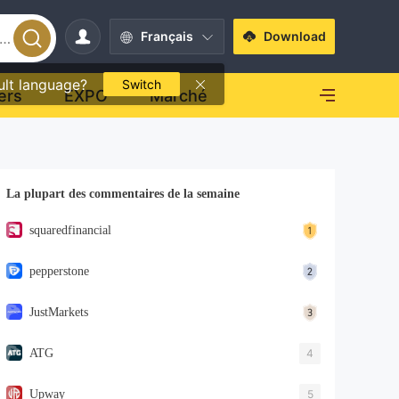
Français
Download
ult language?
Switch
ers
EXPO
Marché
La plupart des commentaires de la semaine
squaredfinancial
pepperstone
JustMarkets
ATG
4
Upway
5