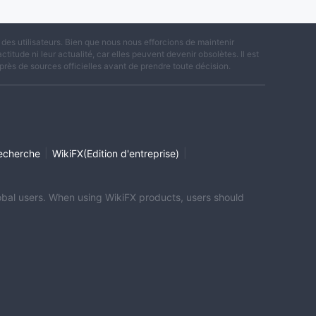
es utilisateurs. Bien que nous nous efforcions de maintenir
titude ni leur actualité, car elles peuvent devenir obsolètes. Il est
rès de sources officielles avant de prendre toute décision.
|
|
echerche
WikiFX(Edition d'entreprise)
global users. When using WikiFX products, users should