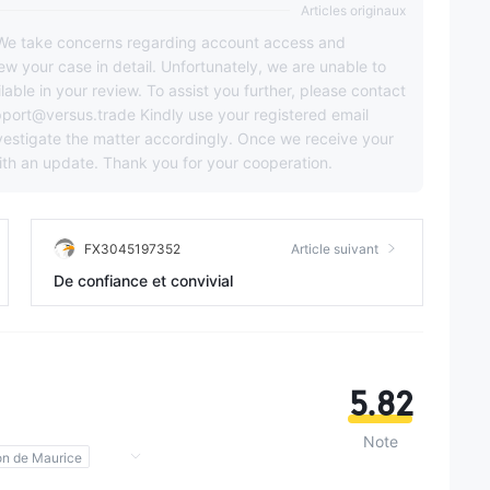
Articles originaux
. We take concerns regarding account access and
iew your case in detail. Unfortunately, we are unable to
able in your review. To assist you further, please contact
upport@versus.trade Kindly use your registered email
vestigate the matter accordingly. Once we receive your
with an update. Thank you for your cooperation.
FX3045197352
Article suivant
De confiance et convivial
5.82
Note
on de Maurice
 (EP)