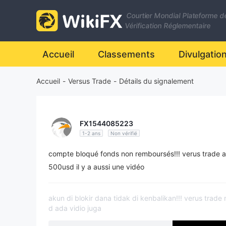
Courtier Mondial Plateforme d
Vérification Réglementaire
Accueil
Classements
Divulgatio
Accueil
-
Versus Trade
-
Détails du signalement
FX1544085223
1-2 ans
Non vérifié
compte bloqué fonds non remboursés!!! verus trade a
500usd il y a aussi une vidéo
akun di blokir dana tidak di kenbalikan!!! verus tra
d ada vidio juga