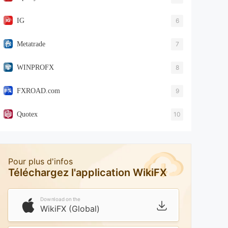
IG
6
Metatrade
7
WINPROFX
8
FXROAD.com
9
Quotex
10
Pour plus d'infos
Téléchargez l'application WikiFX
Download on the
WikiFX (Global)