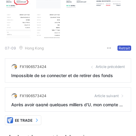
07-09
Hong Kong
Retrait
FX1906573424
Article précédent
Impossible de se connecter et de retirer des fonds
FX1906573424
Article suivant
Après avoir gagné quelques milliers d'U, mon compte a
été fermé, impossible de l'utiliser,
EE TRADE