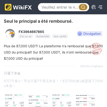
Seul le principal a été remboursé.
FX3964667865
Divulgation
D'ici un an
Authentifié
Non vérifié
Plus de 87,000 USDT! La plateforme n'a remboursé que $7,000
USD du principal!! Sur 87,000 USDT, ils n'ont remboursé que
$7,000 USD du principal!
Articles originaux
只退了本金
8万7千多U！平台只退7千美元本金！！8万7000多u就是退了7000
u本金！