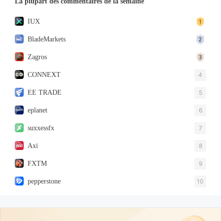
La plupart des commentaires de la semaine
IUX
BladeMarkets
Zagros
CONNEXT
4
EE TRADE
5
eplanet
6
suxxessfx
7
Axi
8
FXTM
9
pepperstone
10