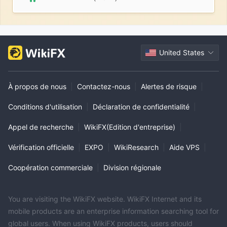
United States
À propos de nous
|
Contactez-nous
|
Alertes de risque
|
Conditions d'utilisation
|
Déclaration de confidentialité
|
Appel de recherche
|
WikiFX(Edition d'entreprise)
|
Vérification officielle
|
EXPO
|
WikiResearch
|
Aide VPS
|
Coopération commerciale
|
Division régionale
You are visiting the WikiFX website. WikiFX Internet and its
mobile products are an enterprise information searching tool for
global users. When using WikiFX products, users should