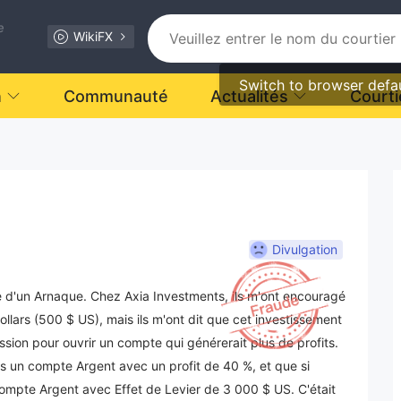
e
WikiFX
Switch to browser defa
n
Communauté
Actualités
Courti
Divulgation
me d'un Arnaque. Chez Axia Investments, ils m'ont encouragé
lars (500 $ US), mais ils m'ont dit que cet investissement
ession pour ouvrir un compte qui générerait plus de profits.
rais un compte Argent avec un profit de 40 %, et que si
 compte Argent avec Effet de Levier de 3 000 $ US. C'était