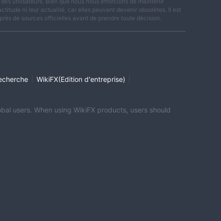
es utilisateurs. Bien que nous nous efforcions de maintenir
titude ni leur actualité, car elles peuvent devenir obsolètes. Il est
rès de sources officielles avant de prendre toute décision.
|
|
echerche
WikiFX(Edition d'entreprise)
global users. When using WikiFX products, users should