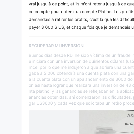
vrai jusqu'à ce point, et ils m'ont retenu jusqu'à ce q
ce compte pour obtenir un compte Platine. Les profits 
demandais à retirer les profits, c'est là que les diffic
payer 3 600 $ US, et chaque fois que je demandais un r
RECUPERAR MI INVERSION
Buenos días,desde RD, he sido víctima de un fraude 
e iniciara con una inversión de quinientos dólares (u
rnce, por lo que me indujeron a que abriera una cuent
gaba a 5,000 obtendría una cuenta plata con una gan
a la cuenta plata con un apalancamiento de 3000 dola
on así hasta lograr que realizara una inversión de 43
nta platino, y las ganancias se reflejaban en la aplica
anancias obtenidas, ahí comenzaron las dificultades,
gar US3600 y cada vez que solicitaba un retiro proce