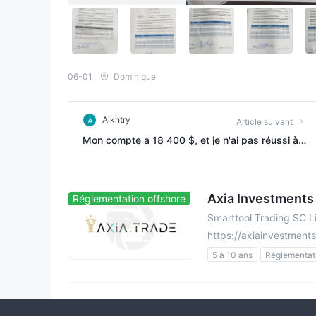
06-01
Dominique
Alkhtry
Article suivant
Mon compte a 18 400 $, et je n'ai pas réussi à r
etirer mon argent de l'entreprise.
Axia Investments
Réglementation offshore
Smarttool Trading SC L
https://axiainvestment
5 à 10 ans
Réglementat
Licence Trading Produits 
Etiquette principale MT5
Risque potentiel moyen