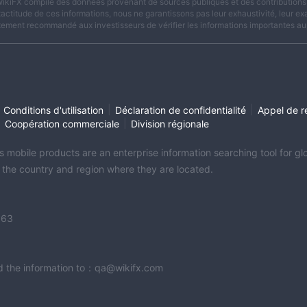
ikiFX compile des données provenant de sources publiques et des contributions d
xactitude de ces informations, nous ne garantissons pas leur exhaustivité, leur exac
tement recommandé aux investisseurs de vérifier les informations importantes aup
|
|
Conditions d'utilisation
Déclaration de confidentialité
Appel de r
|
|
Coopération commerciale
Division régionale
its mobile products are an enterprise information searching tool for 
f the country and region where they are located.
363
end the information to：qa@wikifx.com