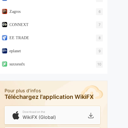
Zagros
6
CONNEXT
7
EE TRADE
8
eplanet
9
suxxessfx
10
Pour plus d'infos
Téléchargez l'application WikiFX
Download on the
WikiFX (Global)