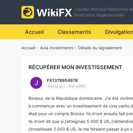
Courtier Mondial Plateforme d
Vérification Réglementaire
Accueil
Classements
Divulgatio
Accueil
-
Axia Investments
-
Détails du signalement
RÉCUPÉRER MON INVESTISSEMENT
FX1378954978
D'ici un an
Non vérifié
Bonjour, de la République dominicaine. J'ai été victi
à commencer avec un investissement de cinq cents dol
était pour un compte Bronze. Ils m'ont ensuite fait pr
Ils m'ont dit que si j'atteignais 5 000 $ US, j'obtiend
j'investissais 2 000 $ US, ils me feraient passer à un