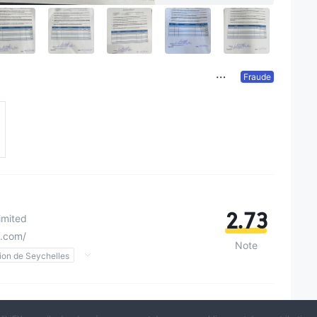
Fraude
2.73
imited
s.com/
Note
ion de Seychelles
Dérivés (EP)