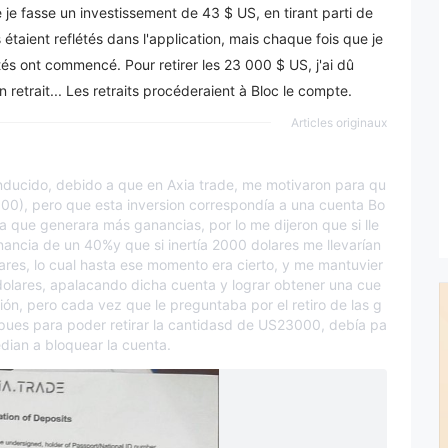
ue je fasse un investissement de 43 $ US, en tirant parti de
étaient reflétés dans l'application, mais chaque fois que je
ultés ont commencé. Pour retirer les 23 000 $ US, j'ai dû
etrait... Les retraits procéderaient à Bloc le compte.
Articles originaux
inducido, debido a que en Axia trade, me motivaron para qu
s500), pero que esta inversion correspondía a una cuenta Bo
a que generara más ganancias, por lo me dijeron que si lle
ancia de un 40%y que si inertía 2000 dolares me llevarían
res, lo cual hasta ese momento era cierto, y me mantuvier
 dolares, apalacando dicha cuenta y lograr obtener una cue
ción, pero cada vez que le preguntaba por el retiro de las g
 pues para poder retirar la cantidasd de US23000, debía pa
dian a bloquear la cuenta.