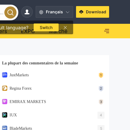
Français
Download
ult language?
Switch
ers
EXPO
Marché
La plupart des commentaires de la semaine
JustMarkets
Regina Forex
EMIRAX MARKETS
IUX
4
BladeMarkets
5