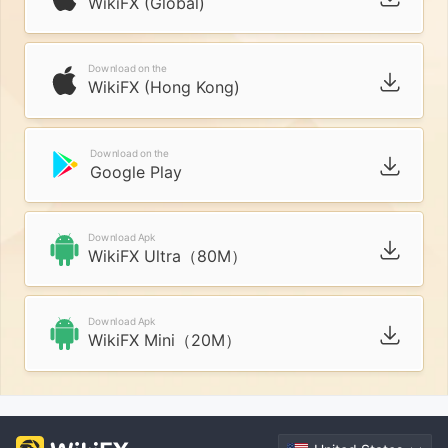
WikiFX (Global)
Download on the
WikiFX (Hong Kong)
Download on the
Google Play
Download Apk
WikiFX Ultra（80M）
Download Apk
WikiFX Mini（20M）