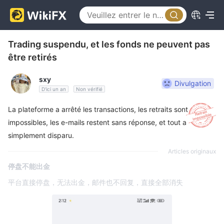
Trading suspendu, et les fonds ne peuvent pas
être retirés
sxy
Divulgation
D'ici un an
Non vérifié
La plateforme a arrêté les transactions, les retraits sont
impossibles, les e-mails restent sans réponse, et tout a
simplement disparu.
Articles originaux
停盘不能出金
平台直接停盘，无法出金，邮件也不回复，直接全部消失