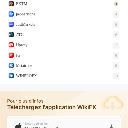
FXTM
pepperstone
4
JustMarkets
5
ATG
6
Upway
7
IG
8
Metatrade
9
WINPROFX
10
Pour plus d'infos
Téléchargez l'application WikiFX
Download on the