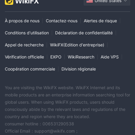
United States
À propos de nous
|
Contactez-nous
|
Alertes de risque
|
Conditions d'utilisation
|
Déclaration de confidentialité
|
Appel de recherche
|
WikiFX(Edition d'entreprise)
|
Vérification officielle
|
EXPO
|
WikiResearch
|
Aide VPS
|
Coopération commerciale
|
Division régionale
You are visiting the WikiFX website. WikiFX Internet and its
mobile products are an enterprise information searching tool for
global users. When using WikiFX products, users should
consciously abide by the relevant laws and regulations of the
country and region where they are located.
consumer hotline：006531290538
Official Email：support@wikifx.com；