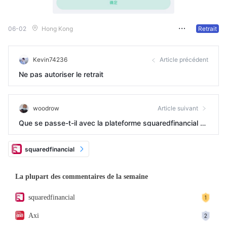
06-02
Hong Kong
Retrait
Kevin74236
Article précédent
Ne pas autoriser le retrait
woodrow
Article suivant
Que se passe-t-il avec la plateforme squaredfinancial ?
Cela fait deux jours que je les ai contactés pour la derniè
re fois et le marché n'a pas ouvert.
squaredfinancial
La plupart des commentaires de la semaine
squaredfinancial
Axi